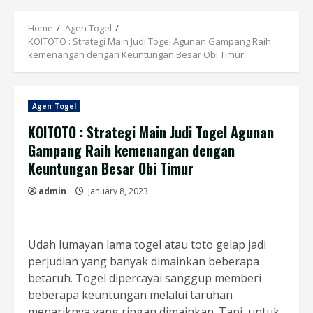
Menu
Home
Agen Togel
KOITOTO : Strategi Main Judi Togel Agunan Gampang Raih
kemenangan dengan Keuntungan Besar Obi Timur
Agen Togel
KOITOTO : Strategi Main Judi Togel Agunan
Gampang Raih kemenangan dengan
Keuntungan Besar Obi Timur
admin
January 8, 2023
Udah lumayan lama togel atau toto gelap jadi
perjudian yang banyak dimainkan beberapa
betaruh. Togel dipercayai sanggup memberi
beberapa keuntungan melalui taruhan
menariknya yang ringan dimainkan. Tapi, untuk