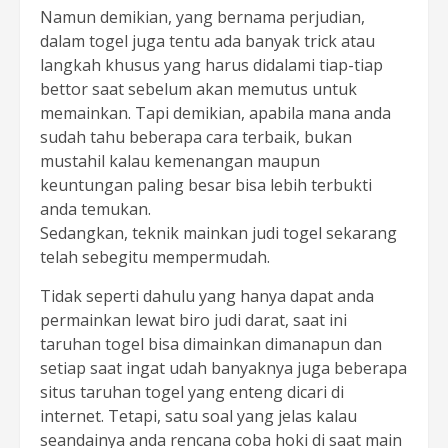
Namun demikian, yang bernama perjudian,
dalam togel juga tentu ada banyak trick atau
langkah khusus yang harus didalami tiap-tiap
bettor saat sebelum akan memutus untuk
memainkan. Tapi demikian, apabila mana anda
sudah tahu beberapa cara terbaik, bukan
mustahil kalau kemenangan maupun
keuntungan paling besar bisa lebih terbukti
anda temukan.
Sedangkan, teknik mainkan judi togel sekarang
telah sebegitu mempermudah.
Tidak seperti dahulu yang hanya dapat anda
permainkan lewat biro judi darat, saat ini
taruhan togel bisa dimainkan dimanapun dan
setiap saat ingat udah banyaknya juga beberapa
situs taruhan togel yang enteng dicari di
internet. Tetapi, satu soal yang jelas kalau
seandainya anda rencana coba hoki di saat main