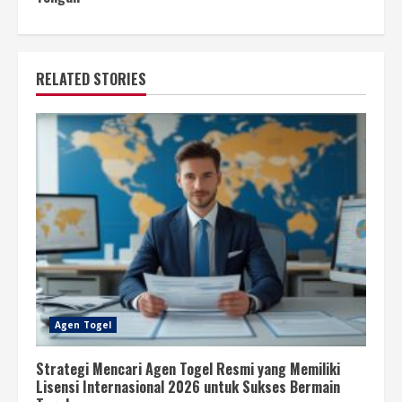
RELATED STORIES
Agen Togel
Strategi Mencari Agen Togel Resmi yang Memiliki
Lisensi Internasional 2026 untuk Sukses Bermain