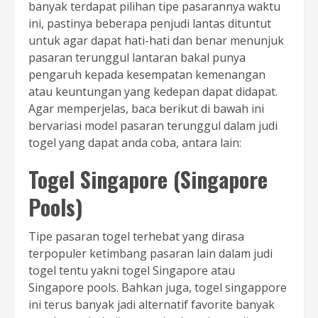
banyak terdapat pilihan tipe pasarannya waktu
ini, pastinya beberapa penjudi lantas dituntut
untuk agar dapat hati-hati dan benar menunjuk
pasaran terunggul lantaran bakal punya
pengaruh kepada kesempatan kemenangan
atau keuntungan yang kedepan dapat didapat.
Agar memperjelas, baca berikut di bawah ini
bervariasi model pasaran terunggul dalam judi
togel yang dapat anda coba, antara lain:
Togel Singapore (Singapore
Pools)
Tipe pasaran togel terhebat yang dirasa
terpopuler ketimbang pasaran lain dalam judi
togel tentu yakni togel Singapore atau
Singapore pools. Bahkan juga, togel singappore
ini terus banyak jadi alternatif favorite banyak