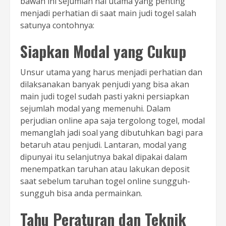
bawah ini sejumlah hal utama yang penting
menjadi perhatian di saat main judi togel salah
satunya contohnya:
Siapkan Modal yang Cukup
Unsur utama yang harus menjadi perhatian dan
dilaksanakan banyak penjudi yang bisa akan
main judi togel sudah pasti yakni persiapkan
sejumlah modal yang memenuhi. Dalam
perjudian online apa saja tergolong togel, modal
memanglah jadi soal yang dibutuhkan bagi para
betaruh atau penjudi. Lantaran, modal yang
dipunyai itu selanjutnya bakal dipakai dalam
menempatkan taruhan atau lakukan deposit
saat sebelum taruhan togel online sungguh-
sungguh bisa anda permainkan.
Tahu Peraturan dan Teknik