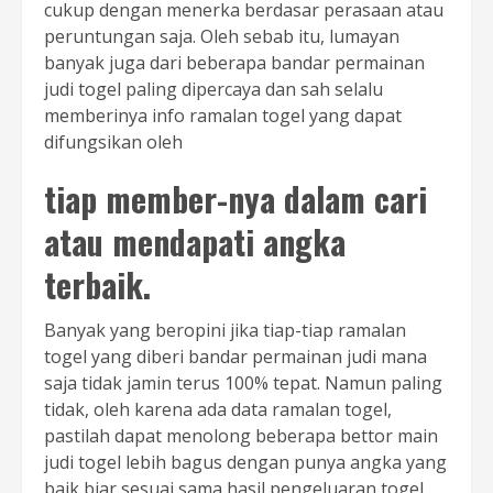
cukup dengan menerka berdasar perasaan atau
peruntungan saja. Oleh sebab itu, lumayan
banyak juga dari beberapa bandar permainan
judi togel paling dipercaya dan sah selalu
memberinya info ramalan togel yang dapat
difungsikan oleh
tiap member-nya dalam cari
atau mendapati angka
terbaik.
Banyak yang beropini jika tiap-tiap ramalan
togel yang diberi bandar permainan judi mana
saja tidak jamin terus 100% tepat. Namun paling
tidak, oleh karena ada data ramalan togel,
pastilah dapat menolong beberapa bettor main
judi togel lebih bagus dengan punya angka yang
baik biar sesuai sama hasil pengeluaran togel