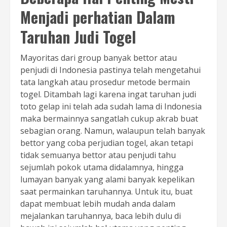
Menjadi perhatian Dalam
Taruhan Judi Togel
Mayoritas dari group banyak bettor atau
penjudi di Indonesia pastinya telah mengetahui
tata langkah atau prosedur metode bermain
togel. Ditambah lagi karena ingat taruhan judi
toto gelap ini telah ada sudah lama di Indonesia
maka bermainnya sangatlah cukup akrab buat
sebagian orang. Namun, walaupun telah banyak
bettor yang coba perjudian togel, akan tetapi
tidak semuanya bettor atau penjudi tahu
sejumlah pokok utama didalamnya, hingga
lumayan banyak yang alami banyak kepelikan
saat permainkan taruhannya. Untuk itu, buat
dapat membuat lebih mudah anda dalam
mejalankan taruhannya, baca lebih dulu di