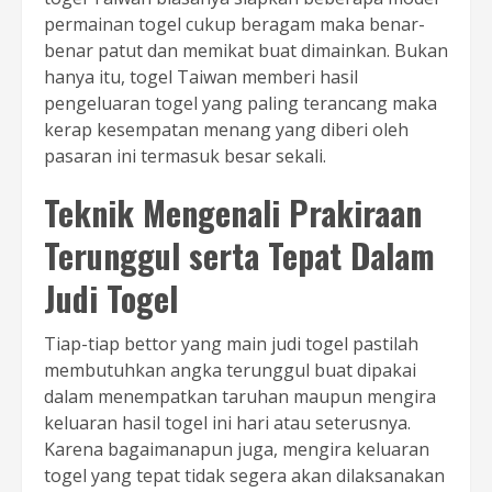
permainan togel cukup beragam maka benar-
benar patut dan memikat buat dimainkan. Bukan
hanya itu, togel Taiwan memberi hasil
pengeluaran togel yang paling terancang maka
kerap kesempatan menang yang diberi oleh
pasaran ini termasuk besar sekali.
Teknik Mengenali Prakiraan
Terunggul serta Tepat Dalam
Judi Togel
Tiap-tiap bettor yang main judi togel pastilah
membutuhkan angka terunggul buat dipakai
dalam menempatkan taruhan maupun mengira
keluaran hasil togel ini hari atau seterusnya.
Karena bagaimanapun juga, mengira keluaran
togel yang tepat tidak segera akan dilaksanakan