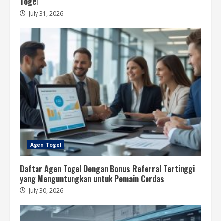
Togel
July 31, 2026
Agen Togel
Daftar Agen Togel Dengan Bonus Referral Tertinggi
yang Menguntungkan untuk Pemain Cerdas
July 30, 2026