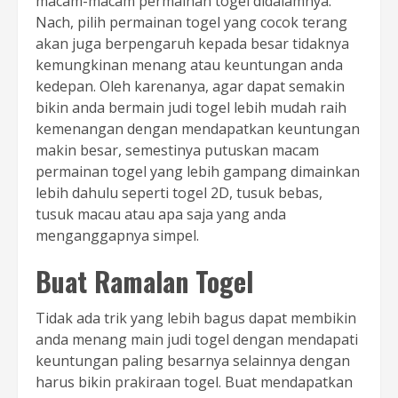
macam-macam permainan togel didalamnya.
Nach, pilih permainan togel yang cocok terang
akan juga berpengaruh kepada besar tidaknya
kemungkinan menang atau keuntungan anda
kedepan. Oleh karenanya, agar dapat semakin
bikin anda bermain judi togel lebih mudah raih
kemenangan dengan mendapatkan keuntungan
makin besar, semestinya putuskan macam
permainan togel yang lebih gampang dimainkan
lebih dahulu seperti togel 2D, tusuk bebas,
tusuk macau atau apa saja yang anda
menganggapnya simpel.
Buat Ramalan Togel
Tidak ada trik yang lebih bagus dapat membikin
anda menang main judi togel dengan mendapati
keuntungan paling besarnya selainnya dengan
harus bikin prakiraan togel. Buat mendapatkan