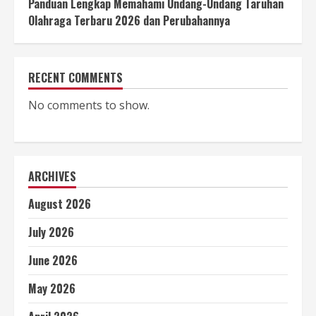
Panduan Lengkap Memahami Undang-Undang Taruhan
Olahraga Terbaru 2026 dan Perubahannya
RECENT COMMENTS
No comments to show.
ARCHIVES
August 2026
July 2026
June 2026
May 2026