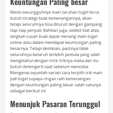
Keuntungan Paling besar
Meski sesungguhnya main taruhan togel terus
butuh strategi buat kemenangannya, akan
tetapi seluruhnya bisa dituruti dengan gampang
tiap-tiap penjudi. Bahkan juga, sedikit kiat atau
langkah susah buat dapat menang main togel
online atau dalam mendapat keuntungan paling
besarnya. Tetapi demikian, pastinya tidak
seluruhnya betaruh terlebih pemula yang udah
mengetahui dengan trick-triknya maka dari itu
butuh dimengerti saat sebelum mencoba.
Mengenai sejumlah variasi cara terpilih trik main
judi togel supaya ringan raih kemenangan
dengan keuntungan paling besar salah satunya
sebagai berikut ini:
Menunjuk Pasaran Terunggul