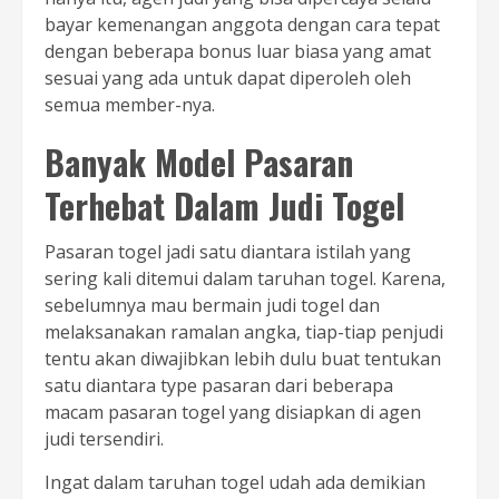
bayar kemenangan anggota dengan cara tepat
dengan beberapa bonus luar biasa yang amat
sesuai yang ada untuk dapat diperoleh oleh
semua member-nya.
Banyak Model Pasaran
Terhebat Dalam Judi Togel
Pasaran togel jadi satu diantara istilah yang
sering kali ditemui dalam taruhan togel. Karena,
sebelumnya mau bermain judi togel dan
melaksanakan ramalan angka, tiap-tiap penjudi
tentu akan diwajibkan lebih dulu buat tentukan
satu diantara type pasaran dari beberapa
macam pasaran togel yang disiapkan di agen
judi tersendiri.
Ingat dalam taruhan togel udah ada demikian