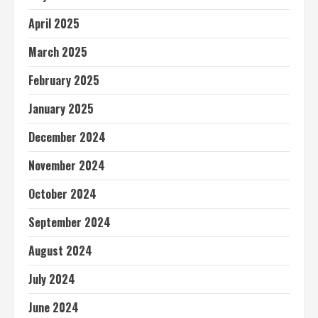
April 2025
March 2025
February 2025
January 2025
December 2024
November 2024
October 2024
September 2024
August 2024
July 2024
June 2024