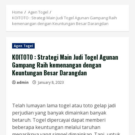
Menu
Home
Agen Togel
KOITOTO : Strategi Main Judi Togel Agunan Gampang Raih
kemenangan dengan Keuntungan Besar Darangdan
Agen Togel
KOITOTO : Strategi Main Judi Togel Agunan
Gampang Raih kemenangan dengan
Keuntungan Besar Darangdan
admin
January 8, 2023
Telah lumayan lama togel atau toto gelap jadi
perjudian yang banyak dimainkan banyak
betaruh. Togel dipercayai dapat memberi
beberapa keuntungan melalui taruhan
menariknya yang simpel dimainkan. Tapi, untuk