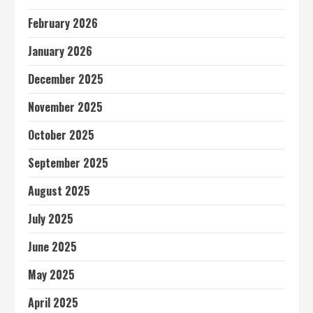
February 2026
January 2026
December 2025
November 2025
October 2025
September 2025
August 2025
July 2025
June 2025
May 2025
April 2025