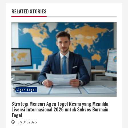
RELATED STORIES
Agen Togel
Strategi Mencari Agen Togel Resmi yang Memiliki
Lisensi Internasional 2026 untuk Sukses Bermain
Togel
July 31, 2026