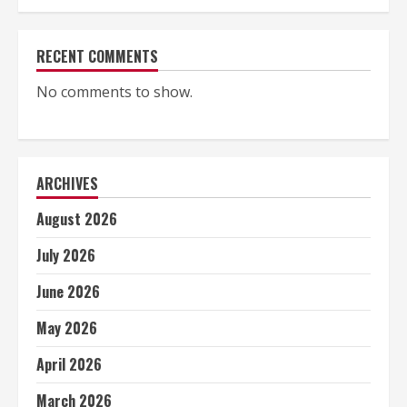
RECENT COMMENTS
No comments to show.
ARCHIVES
August 2026
July 2026
June 2026
May 2026
April 2026
March 2026