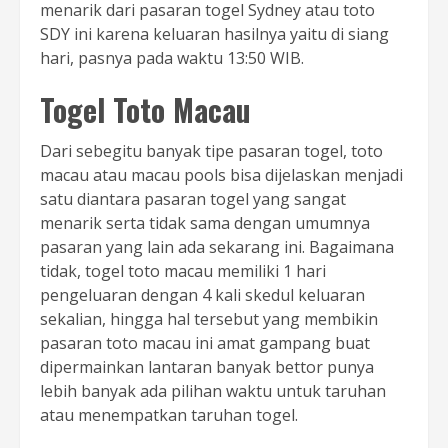
menarik dari pasaran togel Sydney atau toto
SDY ini karena keluaran hasilnya yaitu di siang
hari, pasnya pada waktu 13:50 WIB.
Togel Toto Macau
Dari sebegitu banyak tipe pasaran togel, toto
macau atau macau pools bisa dijelaskan menjadi
satu diantara pasaran togel yang sangat
menarik serta tidak sama dengan umumnya
pasaran yang lain ada sekarang ini. Bagaimana
tidak, togel toto macau memiliki 1 hari
pengeluaran dengan 4 kali skedul keluaran
sekalian, hingga hal tersebut yang membikin
pasaran toto macau ini amat gampang buat
dipermainkan lantaran banyak bettor punya
lebih banyak ada pilihan waktu untuk taruhan
atau menempatkan taruhan togel.