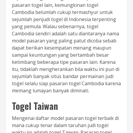
pasaran togel lain, kemungkinan togel
Cambodia belumlah cukup termashyur untuk
sejumlah penjudi togel di Indonesia terpenting
yang pemula. Walau sebenarnya, togel
Cambodia sendiri adalah satu diantaranya nama
model pasaran yang paling patut dicoba sebab
dapat berikan kesempatan menang maupun
sampai keuntungan yang bertambah besar
ketimbang beberapa tipe pasaran lain. Karena
itu, tidaklah mengherankan bila waktu ini pun di
sejumlah banyak situs bandar permainan judi
togel selalu siap pasaran togel Cambodia karena
memang lumayan banyak diminati.
Togel Taiwan
Mengenai daftar model pasaran togel terbaik di
mana cukup tenar dalam taruhan judi togel
waktu ini adalah togel Taiwan. Pasaran togel