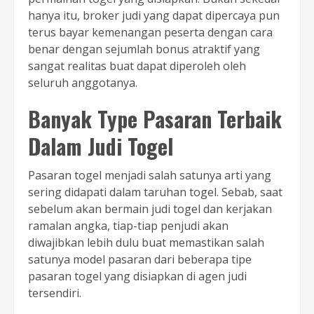
hanya itu, broker judi yang dapat dipercaya pun
terus bayar kemenangan peserta dengan cara
benar dengan sejumlah bonus atraktif yang
sangat realitas buat dapat diperoleh oleh
seluruh anggotanya.
Banyak Type Pasaran Terbaik
Dalam Judi Togel
Pasaran togel menjadi salah satunya arti yang
sering didapati dalam taruhan togel. Sebab, saat
sebelum akan bermain judi togel dan kerjakan
ramalan angka, tiap-tiap penjudi akan
diwajibkan lebih dulu buat memastikan salah
satunya model pasaran dari beberapa tipe
pasaran togel yang disiapkan di agen judi
tersendiri.