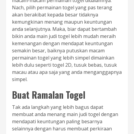
macam-macam permainan togel didalamnya.
Nach, pilih permainan togel yang pas terang
akan berakibat kepada besar tidaknya
kemungkinan menang maupun keuntungan
anda selanjutnya. Maka, biar dapat bertambah
bikin anda main judi togel lebih mudah meraih
kemenangan dengan mendapat keuntungan
semakin besar, baiknya putuskan macam
permainan togel yang lebih simpel dimainkan
lebih dulu seperti togel 2D, tusuk bebas, tusuk
macau atau apa saja yang anda menganggapnya
simpel.
Buat Ramalan Togel
Tak ada langkah yang lebih bagus dapat
membuat anda menang main judi togel dengan
mendapati keuntungan paling besarnya
selainnya dengan harus membuat perkiraan