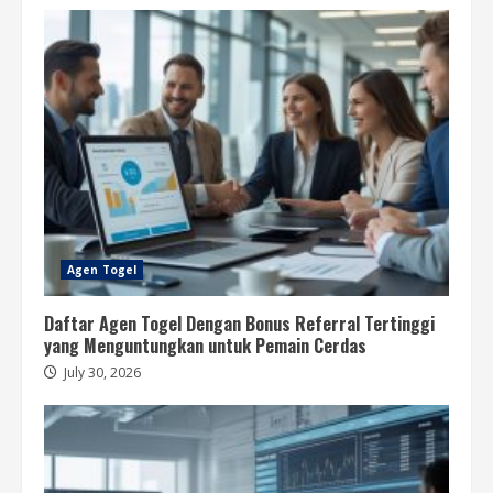
Agen Togel
Daftar Agen Togel Dengan Bonus Referral Tertinggi
yang Menguntungkan untuk Pemain Cerdas
July 30, 2026