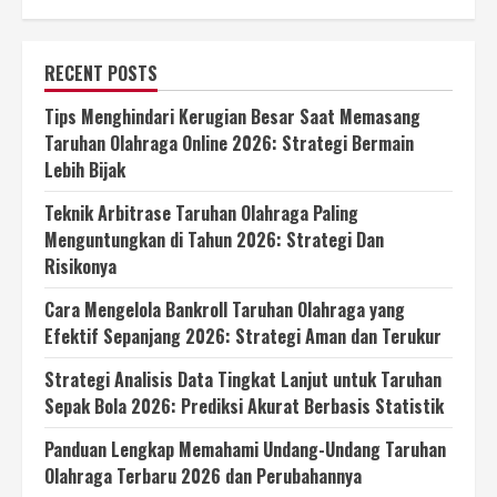
RECENT POSTS
Tips Menghindari Kerugian Besar Saat Memasang
Taruhan Olahraga Online 2026: Strategi Bermain
Lebih Bijak
Teknik Arbitrase Taruhan Olahraga Paling
Menguntungkan di Tahun 2026: Strategi Dan
Risikonya
Cara Mengelola Bankroll Taruhan Olahraga yang
Efektif Sepanjang 2026: Strategi Aman dan Terukur
Strategi Analisis Data Tingkat Lanjut untuk Taruhan
Sepak Bola 2026: Prediksi Akurat Berbasis Statistik
Panduan Lengkap Memahami Undang-Undang Taruhan
Olahraga Terbaru 2026 dan Perubahannya