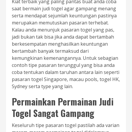
Kiat terbaik yang paling pantas buat anda coba
saat bermain judi togel agar gampang menang
serta mendapat sejumlah keuntungan pastinya
merupakan memutuskan pasaran terhebat.
Kalau anda menunjuk pasaran togel yang pas,
jadi bukan tak bisa jika anda dapat bertambah
berkesempatan menghasilkan keuntungan
bertambah banyak termaksud dari
kemungkinan kemenangannya. Untuk sebagian
contoh tipe pasaran terunggul yang bisa anda
coba tentukan dalam taruhan antara lain seperti
pasaran togel Singapore, macau pools, togel HK,
Sydney serta type yang lain.
Permainkan Permainan Judi
Togel Sangat Gampang
Keseluruh tipe pasaran togel pastilah ada varian