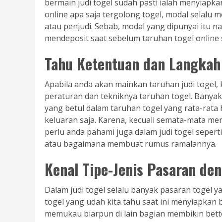
bermain judi togel sudah pasti ialah menyiap
online apa saja tergolong togel, modal selalu 
atau penjudi. Sebab, modal yang dipunyai itu 
mendeposit saat sebelum taruhan togel onlin
Tahu Ketentuan dan Langkah
Apabila anda akan mainkan taruhan judi togel,
peraturan dan tekniknya taruhan togel. Banya
yang betul dalam taruhan togel yang rata-rat
keluaran saja. Karena, kecuali semata-mata me
perlu anda pahami juga dalam judi togel sepe
atau bagaimana membuat rumus ramalannya.
Kenal Tipe-Jenis Pasaran de
Dalam judi togel selalu banyak pasaran togel 
togel yang udah kita tahu saat ini menyiapka
memukau biarpun di lain bagian membikin bett