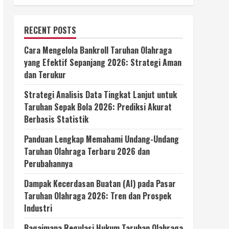
RECENT POSTS
Cara Mengelola Bankroll Taruhan Olahraga
yang Efektif Sepanjang 2026: Strategi Aman
dan Terukur
Strategi Analisis Data Tingkat Lanjut untuk
Taruhan Sepak Bola 2026: Prediksi Akurat
Berbasis Statistik
Panduan Lengkap Memahami Undang-Undang
Taruhan Olahraga Terbaru 2026 dan
Perubahannya
Dampak Kecerdasan Buatan (AI) pada Pasar
Taruhan Olahraga 2026: Tren dan Prospek
Industri
Bagaimana Regulasi Hukum Taruhan Olahraga