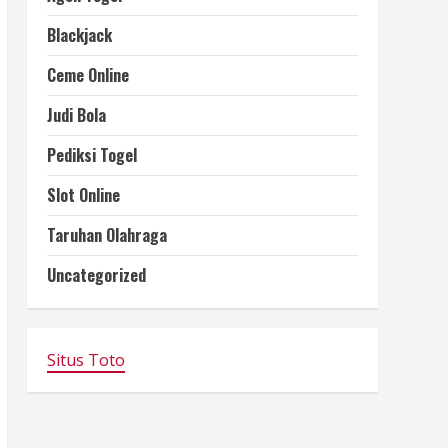
Blackjack
Ceme Online
Judi Bola
Pediksi Togel
Slot Online
Taruhan Olahraga
Uncategorized
Situs Toto