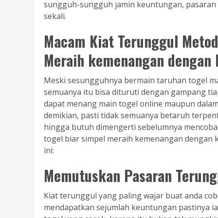
sungguh-sungguh jamin keuntungan, pasaran 
sekali.
Macam Kiat Terunggul Metode
Meraih kemenangan dengan 
Meski sesungguhnya bermain taruhan togel ma
semuanya itu bisa dituruti dengan gampang tiap
dapat menang main togel online maupun dalam
demikian, pasti tidak semuanya betaruh terpe
hingga butuh dimengerti sebelumnya mencoba. T
togel biar simpel meraih kemenangan dengan k
ini:
Memutuskan Pasaran Terung
Kiat terunggul yang paling wajar buat anda co
mendapatkan sejumlah keuntungan pastinya iala