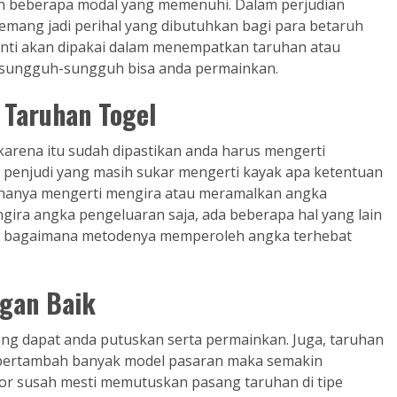
kan beberapa modal yang memenuhi. Dalam perjudian
memang jadi perihal yang dibutuhkan bagi para betaruh
nanti akan dipakai dalam menempatkan taruhan atau
e sungguh-sungguh bisa anda permainkan.
 Taruhan Togel
 karena itu sudah dipastikan anda harus mengerti
k penjudi yang masih sukar mengerti kayak apa ketentuan
a hanya mengerti mengira atau meramalkan angka
ngira angka pengeluaran saja, ada beberapa hal yang lain
rti bagaimana metodenya memperoleh angka terhebat
ngan Baik
yang dapat anda putuskan serta permainkan. Juga, taruhan
n bertambah banyak model pasaran maka semakin
or susah mesti memutuskan pasang taruhan di tipe