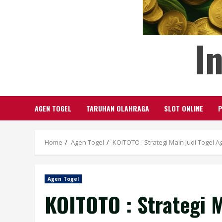
I
AGEN TOGEL
TARUHAN OLAHRAGA
SLOT ONLINE
P
Home
Agen Togel
KOITOTO : Strategi Main Judi Tog
Agen Togel
KOITOTO : Strategi 