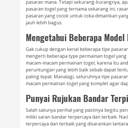
pasaran mana. Tetapi sekurang-kurangnya, apa
pasaran togel yang ternama sekarang ini, ras
pasaran yang cocok untuk coba dimainkan yan
jauh lebih bagus.
Mengetahui Beberapa Model 
Gak cukup dengan kenal beberapa tipe pasaran sa
mengerti beberapa type permainan togel yang 
macam-macam permainan togel, karena itu an
peruntungan yang lebih baik sebab dapat tentu
paling tepat. Manalagi, seluruhnya tipe pasa
macam permainan togel yang komplet agar dap
Punyai Rujukan Bandar Terpi
Salah satunya perihal yang pastinya begitu pent
miliki saran bandar terpercaya dan terbaik. N
terpercaya dan terbaik yang disarankan lantara