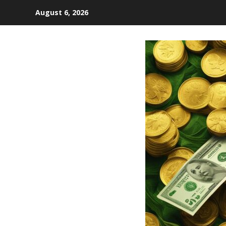
Skip
August 6, 2026
to
content