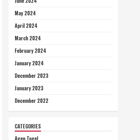
June 2024
May 2024
April 2024
March 2024
February 2024
January 2024
December 2023
January 2023
December 2022
CATEGORIES
Agen Togel