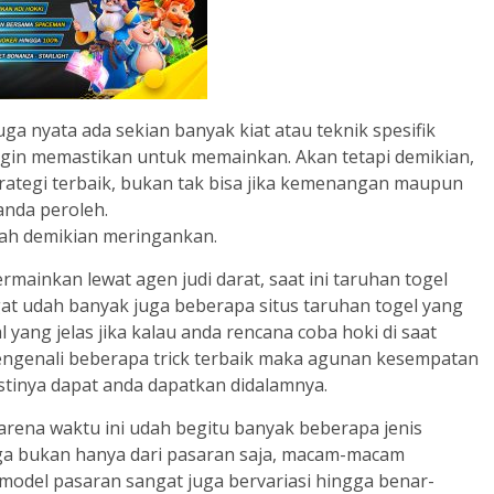
a nyata ada sekian banyak kiat atau teknik spesifik
ingin memastikan untuk memainkan. Akan tetapi demikian,
rategi terbaik, bukan tak bisa jika kemenangan maupun
anda peroleh.
elah demikian meringankan.
mainkan lewat agen judi darat, saat ini taruhan togel
gat udah banyak juga beberapa situs taruhan togel yang
al yang jelas jika kalau anda rencana coba hoki di saat
engenali beberapa trick terbaik maka agunan kesempatan
tinya dapat anda dapatkan didalamnya.
arena waktu ini udah begitu banyak beberapa jenis
uga bukan hanya dari pasaran saja, macam-macam
model pasaran sangat juga bervariasi hingga benar-