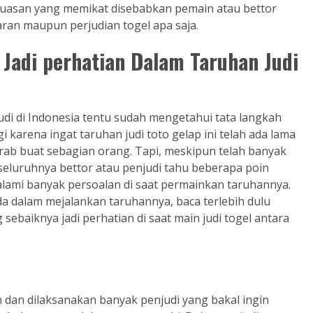
uasan yang memikat disebabkan pemain atau bettor
an maupun perjudian togel apa saja.
 Jadi perhatian Dalam Taruhan Judi
udi di Indonesia tentu sudah mengetahui tata langkah
karena ingat taruhan judi toto gelap ini telah ada lama
rab buat sebagian orang. Tapi, meskipun telah banyak
 seluruhnya bettor atau penjudi tahu beberapa poin
lami banyak persoalan di saat permainkan taruhannya.
 dalam mejalankan taruhannya, baca terlebih dulu
sebaiknya jadi perhatian di saat main judi togel antara
 dan dilaksanakan banyak penjudi yang bakal ingin