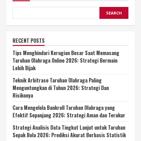
SEARCH
RECENT POSTS
Tips Menghindari Kerugian Besar Saat Memasang
Taruhan Olahraga Online 2026: Strategi Bermain
Lebih Bijak
Teknik Arbitrase Taruhan Olahraga Paling
Menguntungkan di Tahun 2026: Strategi Dan
Risikonya
Cara Mengelola Bankroll Taruhan Olahraga yang
Efektif Sepanjang 2026: Strategi Aman dan Terukur
Strategi Analisis Data Tingkat Lanjut untuk Taruhan
Sepak Bola 2026: Prediksi Akurat Berbasis Statistik