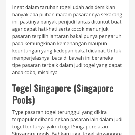
Ingat dalam taruhan togel udah ada demikian
banyak ada pilihan macam pasarannya sekarang
ini, pastinya banyak penjudi lantas dituntut buat
agar dapat hati-hati serta cocok menunjuk
pasaran terpilih lantaran bakal punya pengaruh
pada kemungkinan kemenangan maupun
keuntungan yang kedepan bakal didapat. Untuk
memperjelasnya, baca di bawah ini beraneka
tipe pasaran terbaik dalam judi togel yang dapat
anda coba, misalnya:
Togel Singapore (Singapore
Pools)
Type pasaran togel terunggul yang dikira
terpopuler dibandingkan pasaran lain dalam judi
togel tentunya yakni togel Singapore atau
Singapore pools. Bahkan juga, togel singappore