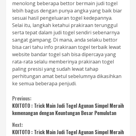
menolong beberapa bettor bermain judi togel
lebih bagus dengan punya angka yang baik biar
sesuai hasil pengeluaran togel kedepannya.
Selai itu, langkah ketahui prakiraan terunggul
serta tepat dalam judi togel sendiri sebenarnya
sangat gampang. Di mana, anda selaku bettor
bisa cari tahu info prakiraan togel terbaik lewat
website bandar togel sah bisa dipercaya yang
rata-rata selalu memberinya prakiraan togel
paling presisi yang sudah lewat tahap
perhitungan amat betul sebelumnya dikasihkan
ke semua beberapa penjudi.
Continue
Previous:
KOITOTO : Trick Main Judi Togel Agunan Simpel Meraih
Reading
kemenangan dengan Keuntungan Besar Pemulutan
Next:
KOITOTO : Trick Main Judi Togel Agunan Simpel Meraih