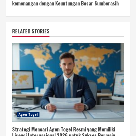
kemenangan dengan Keuntungan Besar Sumberasih
RELATED STORIES
Agen Togel
Strategi Mencari Agen Togel Resmi yang Memiliki
Lisensi Internasional 2026 untuk Sukses Bermain