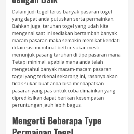
Dalam judi togel terus banyak pasaran togel
yang dapat anda putuskan serta permainkan.
Bahkan juga, taruhan togel yang udah kita
mengenal saat ini sediakan bertambah banyak
macam pasaran maka semakin memikat kendati
di lain sisi membuat bettor sukar mesti
menunjuk pasang taruhan di tipe pasaran mana.
Tetapi minimal, apabila mana anda telah
mengetahui banyak macam-macam pasaran
togel yang terkenal sekarang ini, rasanya akan
tidak sukar buat anda bisa mendapatkan
pasaran yang pas untuk coba dimainkan yang
diprediksikan dapat berikan kesempatan
peruntungan jauh lebih bagus.
Mengerti Beberapa Type
Permainan Togel