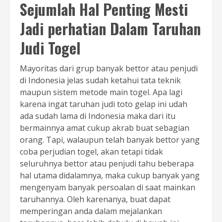
Sejumlah Hal Penting Mesti
Jadi perhatian Dalam Taruhan
Judi Togel
Mayoritas dari grup banyak bettor atau penjudi
di Indonesia jelas sudah ketahui tata teknik
maupun sistem metode main togel. Apa lagi
karena ingat taruhan judi toto gelap ini udah
ada sudah lama di Indonesia maka dari itu
bermainnya amat cukup akrab buat sebagian
orang. Tapi, walaupun telah banyak bettor yang
coba perjudian togel, akan tetapi tidak
seluruhnya bettor atau penjudi tahu beberapa
hal utama didalamnya, maka cukup banyak yang
mengenyam banyak persoalan di saat mainkan
taruhannya. Oleh karenanya, buat dapat
memperingan anda dalam mejalankan