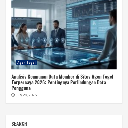
Agen Togel
Analisis Keamanan Data Member di Situs Agen Togel
Terpercaya 2026: Pentingnya Perlindungan Data
Pengguna
July 29, 2026
SEARCH