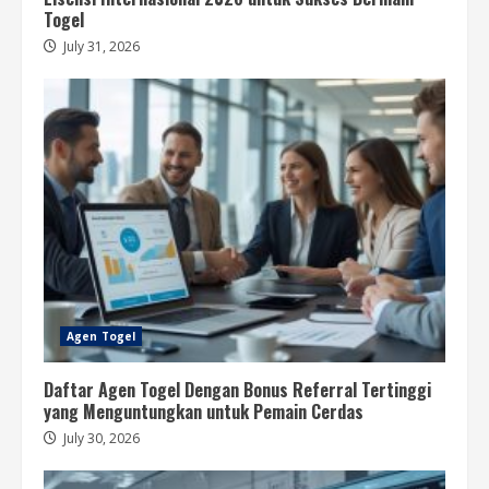
Togel
July 31, 2026
Agen Togel
Daftar Agen Togel Dengan Bonus Referral Tertinggi
yang Menguntungkan untuk Pemain Cerdas
July 30, 2026