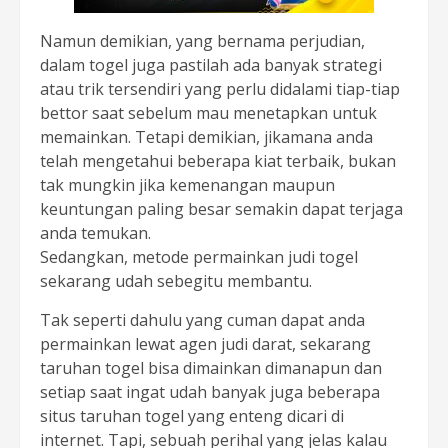
Namun demikian, yang bernama perjudian,
dalam togel juga pastilah ada banyak strategi
atau trik tersendiri yang perlu didalami tiap-tiap
bettor saat sebelum mau menetapkan untuk
memainkan. Tetapi demikian, jikamana anda
telah mengetahui beberapa kiat terbaik, bukan
tak mungkin jika kemenangan maupun
keuntungan paling besar semakin dapat terjaga
anda temukan.
Sedangkan, metode permainkan judi togel
sekarang udah sebegitu membantu.
Tak seperti dahulu yang cuman dapat anda
permainkan lewat agen judi darat, sekarang
taruhan togel bisa dimainkan dimanapun dan
setiap saat ingat udah banyak juga beberapa
situs taruhan togel yang enteng dicari di
internet. Tapi, sebuah perihal yang jelas kalau