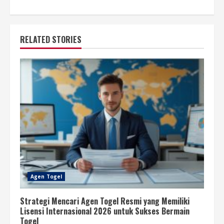
RELATED STORIES
Agen Togel
Strategi Mencari Agen Togel Resmi yang Memiliki
Lisensi Internasional 2026 untuk Sukses Bermain
Togel