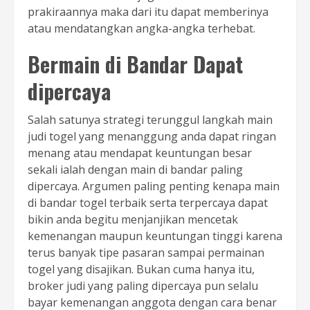
prakiraannya maka dari itu dapat memberinya
atau mendatangkan angka-angka terhebat.
Bermain di Bandar Dapat
dipercaya
Salah satunya strategi terunggul langkah main
judi togel yang menanggung anda dapat ringan
menang atau mendapat keuntungan besar
sekali ialah dengan main di bandar paling
dipercaya. Argumen paling penting kenapa main
di bandar togel terbaik serta terpercaya dapat
bikin anda begitu menjanjikan mencetak
kemenangan maupun keuntungan tinggi karena
terus banyak tipe pasaran sampai permainan
togel yang disajikan. Bukan cuma hanya itu,
broker judi yang paling dipercaya pun selalu
bayar kemenangan anggota dengan cara benar