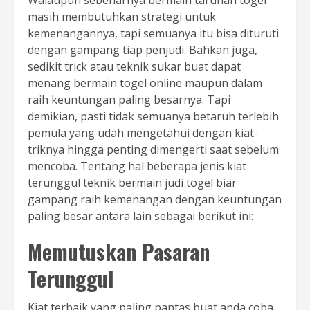
Walaupun sebenarnya bermain taruhan togel
masih membutuhkan strategi untuk
kemenangannya, tapi semuanya itu bisa dituruti
dengan gampang tiap penjudi. Bahkan juga,
sedikit trick atau teknik sukar buat dapat
menang bermain togel online maupun dalam
raih keuntungan paling besarnya. Tapi
demikian, pasti tidak semuanya betaruh terlebih
pemula yang udah mengetahui dengan kiat-
triknya hingga penting dimengerti saat sebelum
mencoba. Tentang hal beberapa jenis kiat
terunggul teknik bermain judi togel biar
gampang raih kemenangan dengan keuntungan
paling besar antara lain sebagai berikut ini:
Memutuskan Pasaran
Terunggul
Kiat terbaik yang paling pantas buat anda coba