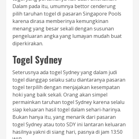
Dalam pada itu, umumnya bettor cenderung
pilih taruhan togel di pasaran Singapore Pools
karena dirasa memberinya kemungkinan
menang yang besar sekali dengan susunan
pengeluaran angka yang lumayan mudah buat
diperkirakan.
Togel Sydney
Seterusnya ada togel Sydney yang dalam judi
togel dianggap selaku satu diantaranya pasaran
togel terpilih dengan menjajakan kesempatan
hoki yang baik sekali. Orang akan simpel
permainkan taruhan togel Sydney karena selalu
siap keluaran hasil togel dalam sehari-harinya.
Bukan hanya itu, yang menarik dari pasaran
togel Sydney atau toto SDY ini lantaran keluaran
hasilnya yakni di siang hari, pasnya di jam 13:50