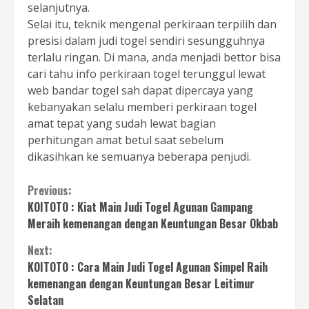
selanjutnya.
Selai itu, teknik mengenal perkiraan terpilih dan
presisi dalam judi togel sendiri sesungguhnya
terlalu ringan. Di mana, anda menjadi bettor bisa
cari tahu info perkiraan togel terunggul lewat
web bandar togel sah dapat dipercaya yang
kebanyakan selalu memberi perkiraan togel
amat tepat yang sudah lewat bagian
perhitungan amat betul saat sebelum
dikasihkan ke semuanya beberapa penjudi.
Continue
Previous:
KOITOTO : Kiat Main Judi Togel Agunan Gampang
Reading
Meraih kemenangan dengan Keuntungan Besar Okbab
Next:
KOITOTO : Cara Main Judi Togel Agunan Simpel Raih
kemenangan dengan Keuntungan Besar Leitimur
Selatan