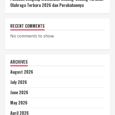
Olahraga Terbaru 2026 dan Perubahannya
RECENT COMMENTS
No comments to show.
ARCHIVES
August 2026
July 2026
June 2026
May 2026
April 2026