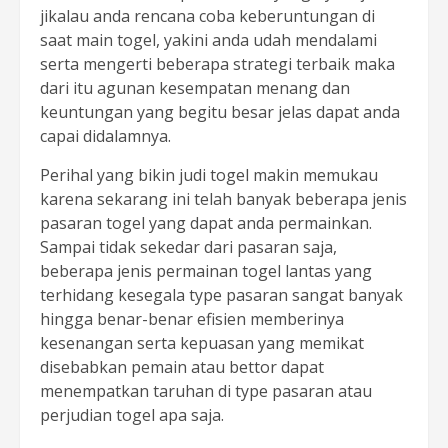
jikalau anda rencana coba keberuntungan di
saat main togel, yakini anda udah mendalami
serta mengerti beberapa strategi terbaik maka
dari itu agunan kesempatan menang dan
keuntungan yang begitu besar jelas dapat anda
capai didalamnya.
Perihal yang bikin judi togel makin memukau
karena sekarang ini telah banyak beberapa jenis
pasaran togel yang dapat anda permainkan.
Sampai tidak sekedar dari pasaran saja,
beberapa jenis permainan togel lantas yang
terhidang kesegala type pasaran sangat banyak
hingga benar-benar efisien memberinya
kesenangan serta kepuasan yang memikat
disebabkan pemain atau bettor dapat
menempatkan taruhan di type pasaran atau
perjudian togel apa saja.