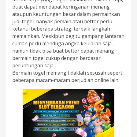
buat dapat mendapat keringanan menang
ataupun keuntungan besar dalam permainkan
judi togel, banyak pemain atau bettor perlu
ketahui beberapa strategi terbaik langkah
memainkan. Meskipun begitu gampang lantaran
cuman perlu menduga angka keluaran saja,
namun tidak bisa buat bettor dapat menang
bermain togel cukup dengan berdasar
peruntungan saja.
Bermain togel memang tidaklah sesusah seperti
beberapa macam-macam perjudian online lain.