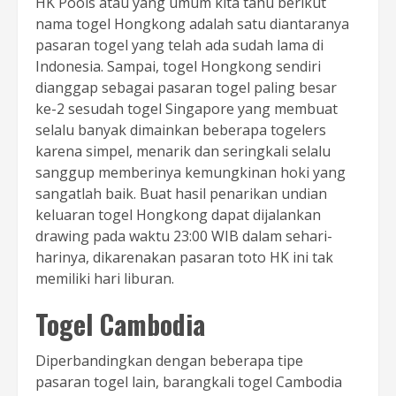
HK Pools atau yang umum kita tahu berikut
nama togel Hongkong adalah satu diantaranya
pasaran togel yang telah ada sudah lama di
Indonesia. Sampai, togel Hongkong sendiri
dianggap sebagai pasaran togel paling besar
ke-2 sesudah togel Singapore yang membuat
selalu banyak dimainkan beberapa togelers
karena simpel, menarik dan seringkali selalu
sanggup memberinya kemungkinan hoki yang
sangatlah baik. Buat hasil penarikan undian
keluaran togel Hongkong dapat dijalankan
drawing pada waktu 23:00 WIB dalam sehari-
harinya, dikarenakan pasaran toto HK ini tak
memiliki hari liburan.
Togel Cambodia
Diperbandingkan dengan beberapa tipe
pasaran togel lain, barangkali togel Cambodia