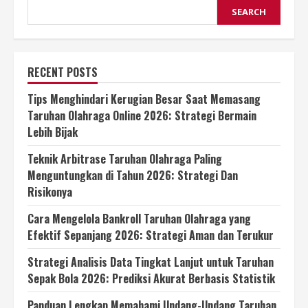
SEARCH
RECENT POSTS
Tips Menghindari Kerugian Besar Saat Memasang
Taruhan Olahraga Online 2026: Strategi Bermain
Lebih Bijak
Teknik Arbitrase Taruhan Olahraga Paling
Menguntungkan di Tahun 2026: Strategi Dan
Risikonya
Cara Mengelola Bankroll Taruhan Olahraga yang
Efektif Sepanjang 2026: Strategi Aman dan Terukur
Strategi Analisis Data Tingkat Lanjut untuk Taruhan
Sepak Bola 2026: Prediksi Akurat Berbasis Statistik
Panduan Lengkap Memahami Undang-Undang Taruhan