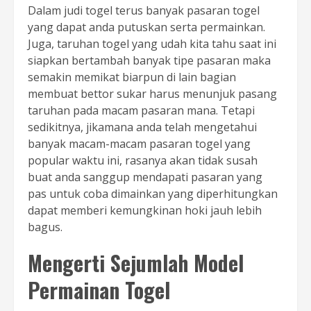
Dalam judi togel terus banyak pasaran togel
yang dapat anda putuskan serta permainkan.
Juga, taruhan togel yang udah kita tahu saat ini
siapkan bertambah banyak tipe pasaran maka
semakin memikat biarpun di lain bagian
membuat bettor sukar harus menunjuk pasang
taruhan pada macam pasaran mana. Tetapi
sedikitnya, jikamana anda telah mengetahui
banyak macam-macam pasaran togel yang
popular waktu ini, rasanya akan tidak susah
buat anda sanggup mendapati pasaran yang
pas untuk coba dimainkan yang diperhitungkan
dapat memberi kemungkinan hoki jauh lebih
bagus.
Mengerti Sejumlah Model
Permainan Togel