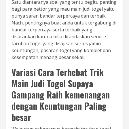
Satu diantaranya soal yang tentu begitu penting
bagi para bettor yang mau main judi togel yaitu
punya saran bandar terpercaya dan terbaik.
Nach, pentingnya buat anda untuk tergabung di
bandar terpercaya serta terbaik yang
disarankan karena bisa ditandaskan service
taruhan togel yang disajikan serius jamin
keuntungan, pasaran togel yang komplet dan
kesempatan menang besar sekali.
Variasi Cara Terhebat Trik
Main Judi Togel Supaya
Gampang Raih kemenangan
dengan Keuntungan Paling
besar