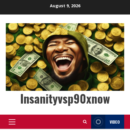
Skip
August 9, 2026
to
content
Insanityvsp90xnow
VIDEO
Primary