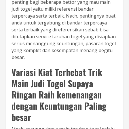
penting bagi beberapa bettor yang mau main
judi togel yaitu miliki referensi bandar
terpercaya serta terbaik. Nach, pentingnya buat
anda untuk tergabung di bandar terpercaya
serta terbaik yang direferensikan sebab bisa
ditetapkan service taruhan togel yang disiapkan
serius menanggung keuntungan, pasaran togel
yang komplet dan kesempatan menang begitu
besar.
Variasi Kiat Terhebat Trik
Main Judi Togel Supaya
Ringan Raih kemenangan
dengan Keuntungan Paling
besar