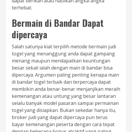
dapat berikan atau hasilkan angka-angka
terhebat.
Bermain di Bandar Dapat
dipercaya
Salah satunya kiat terpilih metode bermain judi
togel yang menanggung anda dapat gampang
menang maupun mendapatkan keuntungan
besar sekali ialah dengan main di bandar bisa
dipercaya. Argumen paling penting kenapa main
di bandar togel terbaik dan terpercaya dapat
membikin anda benar-benar menjanjikan meraih
kemenangan atau untung yang besar lantaran
selalu banyak model pasaran sampai permainan
togel yang disiapkan. Bukan sekedar hanya itu,
broker judi yang dapat dipercaya pun terus
bayar kemenangan peserta dengan cara tepat
dengan beberapa bonus atraktif yang paling