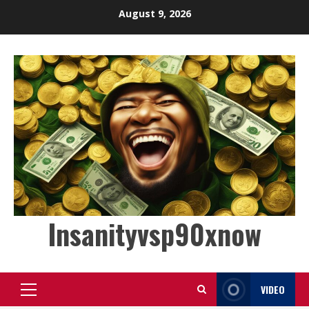
Skip
August 9, 2026
to
content
Insanityvsp90xnow
VIDEO
Primary