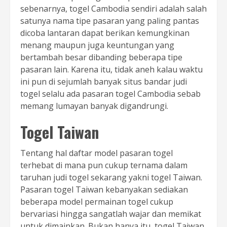
sebenarnya, togel Cambodia sendiri adalah salah
satunya nama tipe pasaran yang paling pantas
dicoba lantaran dapat berikan kemungkinan
menang maupun juga keuntungan yang
bertambah besar dibanding beberapa tipe
pasaran lain. Karena itu, tidak aneh kalau waktu
ini pun di sejumlah banyak situs bandar judi
togel selalu ada pasaran togel Cambodia sebab
memang lumayan banyak digandrungi.
Togel Taiwan
Tentang hal daftar model pasaran togel
terhebat di mana pun cukup ternama dalam
taruhan judi togel sekarang yakni togel Taiwan.
Pasaran togel Taiwan kebanyakan sediakan
beberapa model permainan togel cukup
bervariasi hingga sangatlah wajar dan memikat
untuk dimainkan. Bukan hanya itu, togel Taiwan