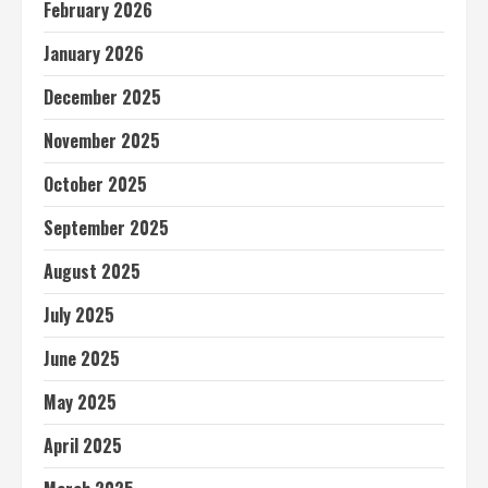
February 2026
January 2026
December 2025
November 2025
October 2025
September 2025
August 2025
July 2025
June 2025
May 2025
April 2025