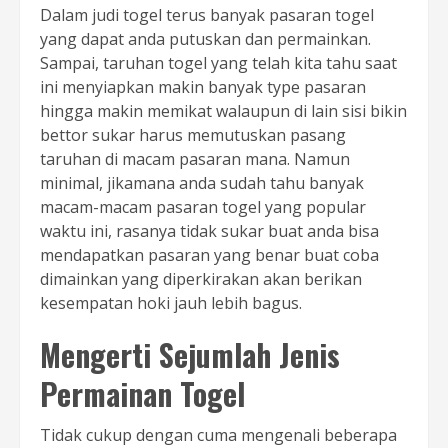
Dalam judi togel terus banyak pasaran togel
yang dapat anda putuskan dan permainkan.
Sampai, taruhan togel yang telah kita tahu saat
ini menyiapkan makin banyak type pasaran
hingga makin memikat walaupun di lain sisi bikin
bettor sukar harus memutuskan pasang
taruhan di macam pasaran mana. Namun
minimal, jikamana anda sudah tahu banyak
macam-macam pasaran togel yang popular
waktu ini, rasanya tidak sukar buat anda bisa
mendapatkan pasaran yang benar buat coba
dimainkan yang diperkirakan akan berikan
kesempatan hoki jauh lebih bagus.
Mengerti Sejumlah Jenis
Permainan Togel
Tidak cukup dengan cuma mengenali beberapa