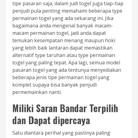
tipe pasaran saja, dalam judi togel juga tiap-tiap
penjudi pula penting memahami beberapa type
permainan togel yang ada sekarang ini. Jika
bagaimana anda mengenal banyak macam-
macam permainan togel, jadi anda dapat
temukan kesempatan menang maupun hoki
yang lebih baik lantaran dapat memastikan
alternatif type taruhan atau type permainan
togel yang paling tepat. Apa lagi, semua model
pasaran togel yang ada tentunya menyediakan
beberapa jenis tipe permainan togel yang
komplet supaya bisa banyak penjudi
permemainkan nanti.
Miliki Saran Bandar Terpilih
dan Dapat dipercaya
Satu diantara perihal yang pastinya paling