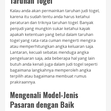
Taruhan Togel
Kalau anda akan permainkan taruhan judi togel,
karena itu sudah tentu anda harus ketahui
peraturan dan triknya taruhan togel. Banyak
penjudi yang mungkin sukar ketahui kayak
apakah ketentuan yang betul dalam taruhan
togel yang rata-rata cuman mengerti mengira
atau memperhitungkan angka keluaran saja.
Lantaran, kecuali sebatas menduga angka
pengeluaran saja, ada beberapa hal yang lain
butuh anda kenali juga dalam judi togel seperti
bagaimana langkahnya memperoleh angka
terpilih atau bagaimana membuat rumus
prakiraannya.
Mengenali Model-Jenis
Pasaran dengan Baik