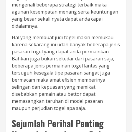
mengenali beberapa strategi terbaik maka
agunan kesempatan menang serta keuntungan
yang besar sekali nyata dapat anda capai
didalamnya.
Hal yang membuat judi togel makin memukau
karena sekarang ini udah banyak beberapa jenis
pasaran togel yang dapat anda permainkan.
Bahkan juga bukan sekedar dari pasaran saja,
beberapa jenis permainan togel lantas yang
tersuguh kesegala tipe pasaran sangat juga
bermacam maka amat efisien memberinya
selingan dan kepuasan yang memikat
disebabkan pemain atau bettor dapat
memasangkan taruhan di model pasaran
maupun perjudian togel apa saja.
Sejumlah Perihal Penting