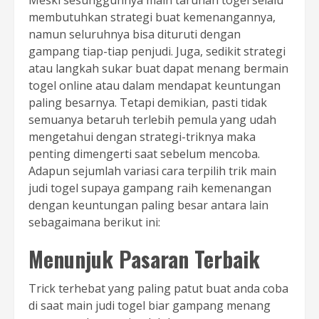
Meski sesungguhnya main taruhan togel selalu
membutuhkan strategi buat kemenangannya,
namun seluruhnya bisa dituruti dengan
gampang tiap-tiap penjudi. Juga, sedikit strategi
atau langkah sukar buat dapat menang bermain
togel online atau dalam mendapat keuntungan
paling besarnya. Tetapi demikian, pasti tidak
semuanya betaruh terlebih pemula yang udah
mengetahui dengan strategi-triknya maka
penting dimengerti saat sebelum mencoba.
Adapun sejumlah variasi cara terpilih trik main
judi togel supaya gampang raih kemenangan
dengan keuntungan paling besar antara lain
sebagaimana berikut ini:
Menunjuk Pasaran Terbaik
Trick terhebat yang paling patut buat anda coba
di saat main judi togel biar gampang menang