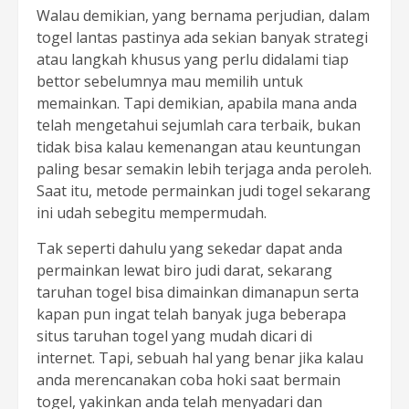
Walau demikian, yang bernama perjudian, dalam
togel lantas pastinya ada sekian banyak strategi
atau langkah khusus yang perlu didalami tiap
bettor sebelumnya mau memilih untuk
memainkan. Tapi demikian, apabila mana anda
telah mengetahui sejumlah cara terbaik, bukan
tidak bisa kalau kemenangan atau keuntungan
paling besar semakin lebih terjaga anda peroleh.
Saat itu, metode permainkan judi togel sekarang
ini udah sebegitu mempermudah.
Tak seperti dahulu yang sekedar dapat anda
permainkan lewat biro judi darat, sekarang
taruhan togel bisa dimainkan dimanapun serta
kapan pun ingat telah banyak juga beberapa
situs taruhan togel yang mudah dicari di
internet. Tapi, sebuah hal yang benar jika kalau
anda merencanakan coba hoki saat bermain
togel, yakinkan anda telah menyadari dan