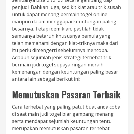
semuanya bisa dituruti secara gampang tiap
penjudi. Bahkan juga, sedikit kiat atau trik susah
untuk dapat menang bermain togel online
maupun dalam menggapai keuntungan paling
besarnya. Tetapi demikian, pastilah tidak
semuanya betaruh khususnya pemula yang
telah memahami dengan kiat-triknya maka dari
itu perlu dimengerti sebelumnya mencoba.
Adapun sejumlah jenis strategi terhebat trik
bermain judi togel supaya ringan meraih
kemenangan dengan keuntungan paling besar
antara lain sebagai berikut ini:
Memutuskan Pasaran Terbaik
Cara terhebat yang paling patut buat anda coba
di saat main judi togel biar gampang menang
serta mendapat sejumlah keuntungan tentu
merupakan memutuskan pasaran terhebat.