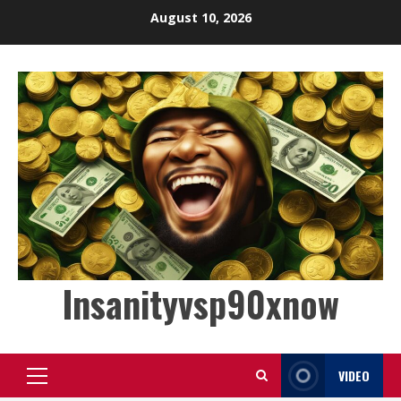
Skip
August 10, 2026
to
content
Insanityvsp90xnow
VIDEO
Primary