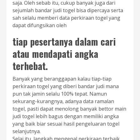
saja. Oleh sebab itu, cukup banyak juga dari
sejumlah bandar judi togel bisa dipercaya serta
sah selalu memberi data perkiraan togel yang
dapat difungsikan oleh
tiap pesertanya dalam cari
atau mendapati angka
terhebat.
Banyak yang beranggapan kalau tiap-tiap
perkiraan togel yang diberi bandar judi mana
pun tak jamin selalu 100% tepat. Namun
sekurang-kurangnya, adanya data ramalan
togel, pasti dapat menolong banyak bettor main
judi togel lebih bagus dengan memiliki angka
yang baik biar sesuai hasil pengeluaran togel
selanjutnya.
Selai itu, langkah mengenal perkiraan terbaik