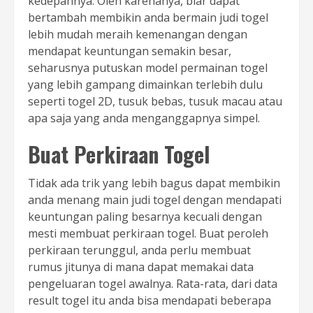
kedepannya. Oleh karenanya, biar dapat
bertambah membikin anda bermain judi togel
lebih mudah meraih kemenangan dengan
mendapat keuntungan semakin besar,
seharusnya putuskan model permainan togel
yang lebih gampang dimainkan terlebih dulu
seperti togel 2D, tusuk bebas, tusuk macau atau
apa saja yang anda menganggapnya simpel.
Buat Perkiraan Togel
Tidak ada trik yang lebih bagus dapat membikin
anda menang main judi togel dengan mendapati
keuntungan paling besarnya kecuali dengan
mesti membuat perkiraan togel. Buat peroleh
perkiraan terunggul, anda perlu membuat
rumus jitunya di mana dapat memakai data
pengeluaran togel awalnya. Rata-rata, dari data
result togel itu anda bisa mendapati beberapa