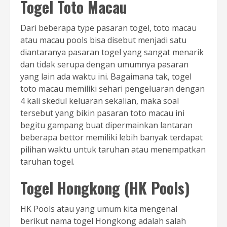
Togel Toto Macau
Dari beberapa type pasaran togel, toto macau
atau macau pools bisa disebut menjadi satu
diantaranya pasaran togel yang sangat menarik
dan tidak serupa dengan umumnya pasaran
yang lain ada waktu ini. Bagaimana tak, togel
toto macau memiliki sehari pengeluaran dengan
4 kali skedul keluaran sekalian, maka soal
tersebut yang bikin pasaran toto macau ini
begitu gampang buat dipermainkan lantaran
beberapa bettor memiliki lebih banyak terdapat
pilihan waktu untuk taruhan atau menempatkan
taruhan togel.
Togel Hongkong (HK Pools)
HK Pools atau yang umum kita mengenal
berikut nama togel Hongkong adalah salah