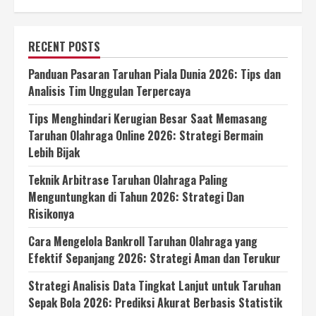
RECENT POSTS
Panduan Pasaran Taruhan Piala Dunia 2026: Tips dan
Analisis Tim Unggulan Terpercaya
Tips Menghindari Kerugian Besar Saat Memasang
Taruhan Olahraga Online 2026: Strategi Bermain
Lebih Bijak
Teknik Arbitrase Taruhan Olahraga Paling
Menguntungkan di Tahun 2026: Strategi Dan
Risikonya
Cara Mengelola Bankroll Taruhan Olahraga yang
Efektif Sepanjang 2026: Strategi Aman dan Terukur
Strategi Analisis Data Tingkat Lanjut untuk Taruhan
Sepak Bola 2026: Prediksi Akurat Berbasis Statistik