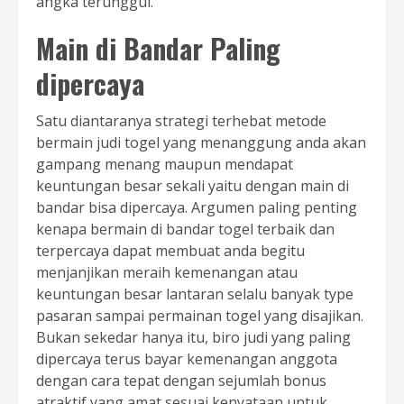
angka terunggul.
Main di Bandar Paling
dipercaya
Satu diantaranya strategi terhebat metode
bermain judi togel yang menanggung anda akan
gampang menang maupun mendapat
keuntungan besar sekali yaitu dengan main di
bandar bisa dipercaya. Argumen paling penting
kenapa bermain di bandar togel terbaik dan
terpercaya dapat membuat anda begitu
menjanjikan meraih kemenangan atau
keuntungan besar lantaran selalu banyak type
pasaran sampai permainan togel yang disajikan.
Bukan sekedar hanya itu, biro judi yang paling
dipercaya terus bayar kemenangan anggota
dengan cara tepat dengan sejumlah bonus
atraktif yang amat sesuai kenyataan untuk