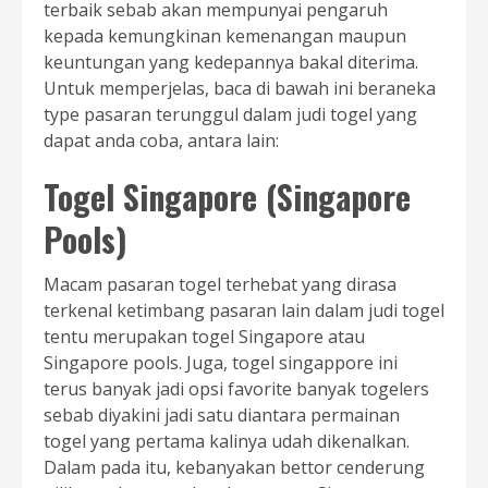
terbaik sebab akan mempunyai pengaruh
kepada kemungkinan kemenangan maupun
keuntungan yang kedepannya bakal diterima.
Untuk memperjelas, baca di bawah ini beraneka
type pasaran terunggul dalam judi togel yang
dapat anda coba, antara lain:
Togel Singapore (Singapore
Pools)
Macam pasaran togel terhebat yang dirasa
terkenal ketimbang pasaran lain dalam judi togel
tentu merupakan togel Singapore atau
Singapore pools. Juga, togel singappore ini
terus banyak jadi opsi favorite banyak togelers
sebab diyakini jadi satu diantara permainan
togel yang pertama kalinya udah dikenalkan.
Dalam pada itu, kebanyakan bettor cenderung