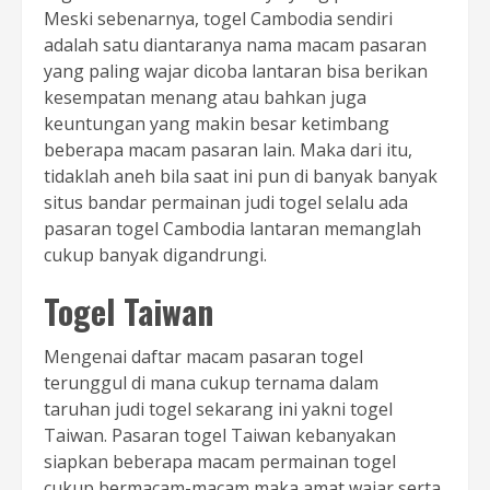
Meski sebenarnya, togel Cambodia sendiri
adalah satu diantaranya nama macam pasaran
yang paling wajar dicoba lantaran bisa berikan
kesempatan menang atau bahkan juga
keuntungan yang makin besar ketimbang
beberapa macam pasaran lain. Maka dari itu,
tidaklah aneh bila saat ini pun di banyak banyak
situs bandar permainan judi togel selalu ada
pasaran togel Cambodia lantaran memanglah
cukup banyak digandrungi.
Togel Taiwan
Mengenai daftar macam pasaran togel
terunggul di mana cukup ternama dalam
taruhan judi togel sekarang ini yakni togel
Taiwan. Pasaran togel Taiwan kebanyakan
siapkan beberapa macam permainan togel
cukup bermacam-macam maka amat wajar serta