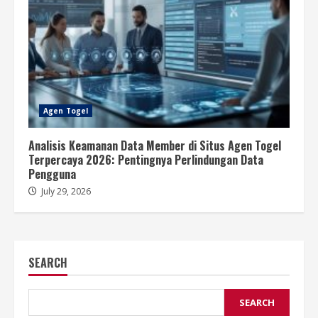
Agen Togel
Analisis Keamanan Data Member di Situs Agen Togel
Terpercaya 2026: Pentingnya Perlindungan Data
Pengguna
July 29, 2026
SEARCH
SEARCH