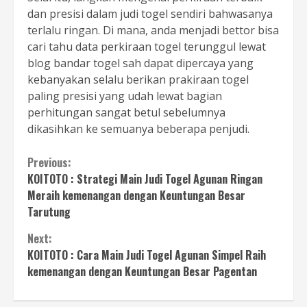
dan presisi dalam judi togel sendiri bahwasanya
terlalu ringan. Di mana, anda menjadi bettor bisa
cari tahu data perkiraan togel terunggul lewat
blog bandar togel sah dapat dipercaya yang
kebanyakan selalu berikan prakiraan togel
paling presisi yang udah lewat bagian
perhitungan sangat betul sebelumnya
dikasihkan ke semuanya beberapa penjudi.
Continue
Previous:
KOITOTO : Strategi Main Judi Togel Agunan Ringan
Reading
Meraih kemenangan dengan Keuntungan Besar
Tarutung
Next:
KOITOTO : Cara Main Judi Togel Agunan Simpel Raih
kemenangan dengan Keuntungan Besar Pagentan