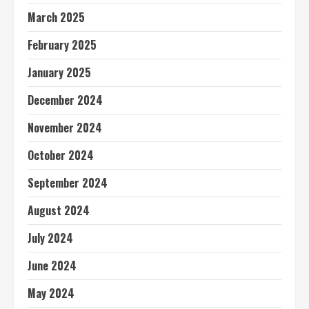
March 2025
February 2025
January 2025
December 2024
November 2024
October 2024
September 2024
August 2024
July 2024
June 2024
May 2024