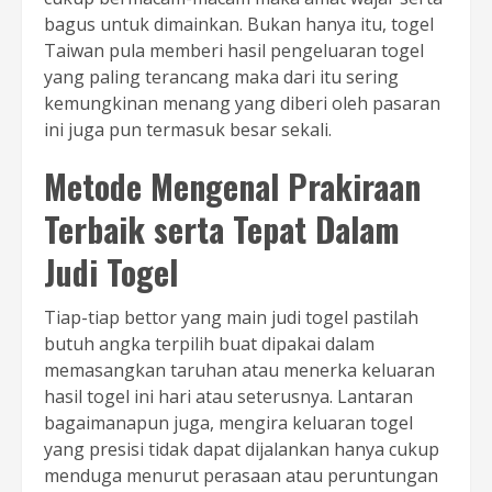
bagus untuk dimainkan. Bukan hanya itu, togel
Taiwan pula memberi hasil pengeluaran togel
yang paling terancang maka dari itu sering
kemungkinan menang yang diberi oleh pasaran
ini juga pun termasuk besar sekali.
Metode Mengenal Prakiraan
Terbaik serta Tepat Dalam
Judi Togel
Tiap-tiap bettor yang main judi togel pastilah
butuh angka terpilih buat dipakai dalam
memasangkan taruhan atau menerka keluaran
hasil togel ini hari atau seterusnya. Lantaran
bagaimanapun juga, mengira keluaran togel
yang presisi tidak dapat dijalankan hanya cukup
menduga menurut perasaan atau peruntungan