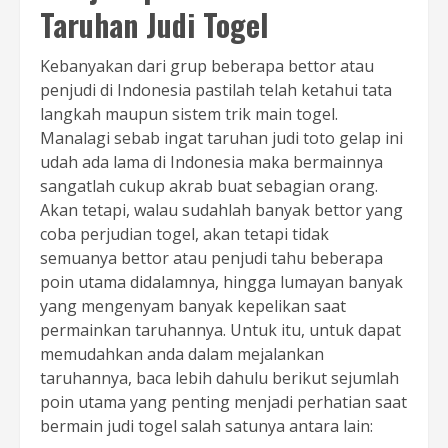
Taruhan Judi Togel
Kebanyakan dari grup beberapa bettor atau
penjudi di Indonesia pastilah telah ketahui tata
langkah maupun sistem trik main togel.
Manalagi sebab ingat taruhan judi toto gelap ini
udah ada lama di Indonesia maka bermainnya
sangatlah cukup akrab buat sebagian orang.
Akan tetapi, walau sudahlah banyak bettor yang
coba perjudian togel, akan tetapi tidak
semuanya bettor atau penjudi tahu beberapa
poin utama didalamnya, hingga lumayan banyak
yang mengenyam banyak kepelikan saat
permainkan taruhannya. Untuk itu, untuk dapat
memudahkan anda dalam mejalankan
taruhannya, baca lebih dahulu berikut sejumlah
poin utama yang penting menjadi perhatian saat
bermain judi togel salah satunya antara lain: