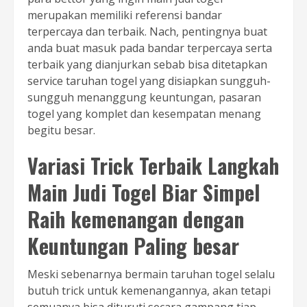
merupakan memiliki referensi bandar
terpercaya dan terbaik. Nach, pentingnya buat
anda buat masuk pada bandar terpercaya serta
terbaik yang dianjurkan sebab bisa ditetapkan
service taruhan togel yang disiapkan sungguh-
sungguh menanggung keuntungan, pasaran
togel yang komplet dan kesempatan menang
begitu besar.
Variasi Trick Terbaik Langkah
Main Judi Togel Biar Simpel
Raih kemenangan dengan
Keuntungan Paling besar
Meski sebenarnya bermain taruhan togel selalu
butuh trick untuk kemenangannya, akan tetapi