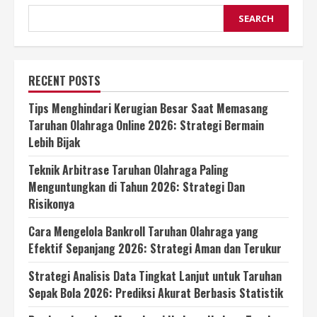
SEARCH
RECENT POSTS
Tips Menghindari Kerugian Besar Saat Memasang
Taruhan Olahraga Online 2026: Strategi Bermain
Lebih Bijak
Teknik Arbitrase Taruhan Olahraga Paling
Menguntungkan di Tahun 2026: Strategi Dan
Risikonya
Cara Mengelola Bankroll Taruhan Olahraga yang
Efektif Sepanjang 2026: Strategi Aman dan Terukur
Strategi Analisis Data Tingkat Lanjut untuk Taruhan
Sepak Bola 2026: Prediksi Akurat Berbasis Statistik