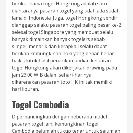
berikut nama togel Hongkong adalah satu
diantaranya pasaran togel yang udah ada sudah
lama di Indonesia. Juga, togel Hongkong sendiri
dianggap selaku pasaran togel paling besar ke-2
selesai togel Singapore yang membuat selalu
banyak dimainkan banyak togelers sebab
simpel, menarik dan kerapkali selalu dapat
berikan kemungkinan hoki yang benar-benar
baik. Untuk hasil penarikan undian keluaran
togel Hongkong akan dikerjakan drawing pada
jam 23:00 WIB dalam sehari-harinya,
dikarenakan pasaran toto HK ini tak memiliki
hari liburan.
Togel Cambodia
Diperbandingkan dengan beberapa model
pasaran togel lain, kemungkinan togel
Cambodia belumlah cukup tenar untuk sejumlah