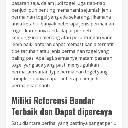
pasaran saja, dalam judi togel juga tiap-tiap
penjudi pun penting memahami sejumlah jenis
permainan togel yang ada sekarang. Jikamana
anda ketahui banyak beberapa jenis permainan
togel, karenanya anda dapat peroleh
kemungkinan menang atau peruntungan yang
lebih baik lantaran dapat memastikan alternatif
tipe taruhan atau jenis permainan togel yang
paling pas. Apa lagi, semuanya macam pasaran
togel yang ada yang pasti menyuguhkan
bermacam varian type permainan togel yang
komplet supaya dapat beberapa penjudi
permainkan nanti.
Miliki Referensi Bandar
Terbaik dan Dapat dipercaya
Satu diantara perihal yang pastinya sangat perlu