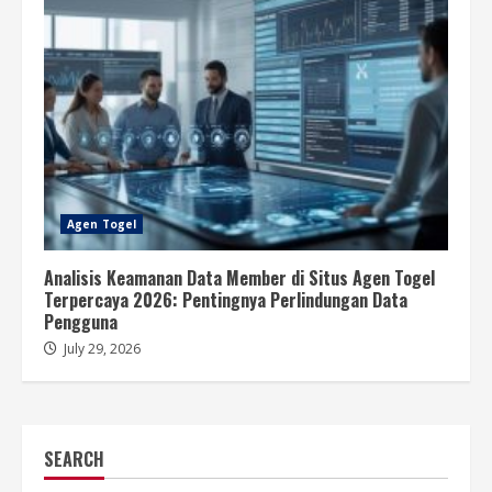
Agen Togel
Analisis Keamanan Data Member di Situs Agen Togel
Terpercaya 2026: Pentingnya Perlindungan Data
Pengguna
July 29, 2026
SEARCH