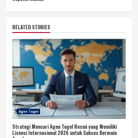
RELATED STORIES
Agen Togel
Strategi Mencari Agen Togel Resmi yang Memiliki
Lisensi Internasional 2026 untuk Sukses Bermain