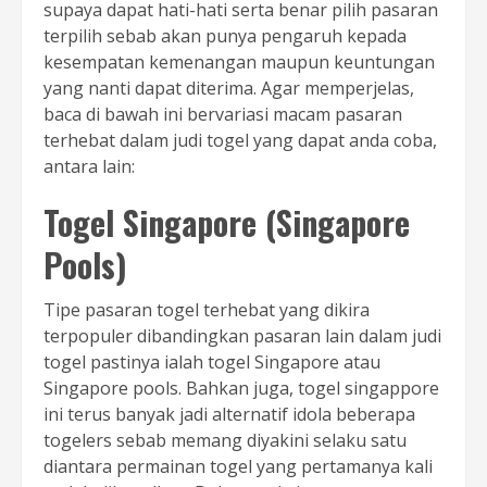
supaya dapat hati-hati serta benar pilih pasaran
terpilih sebab akan punya pengaruh kepada
kesempatan kemenangan maupun keuntungan
yang nanti dapat diterima. Agar memperjelas,
baca di bawah ini bervariasi macam pasaran
terhebat dalam judi togel yang dapat anda coba,
antara lain:
Togel Singapore (Singapore
Pools)
Tipe pasaran togel terhebat yang dikira
terpopuler dibandingkan pasaran lain dalam judi
togel pastinya ialah togel Singapore atau
Singapore pools. Bahkan juga, togel singappore
ini terus banyak jadi alternatif idola beberapa
togelers sebab memang diyakini selaku satu
diantara permainan togel yang pertamanya kali