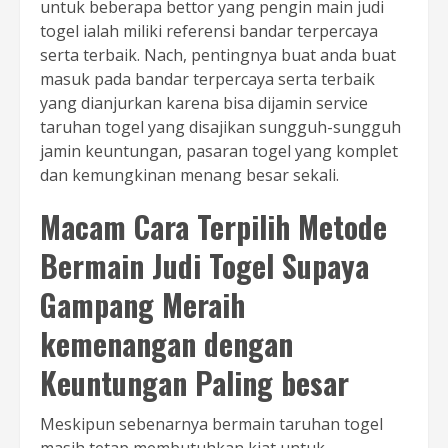
untuk beberapa bettor yang pengin main judi
togel ialah miliki referensi bandar terpercaya
serta terbaik. Nach, pentingnya buat anda buat
masuk pada bandar terpercaya serta terbaik
yang dianjurkan karena bisa dijamin service
taruhan togel yang disajikan sungguh-sungguh
jamin keuntungan, pasaran togel yang komplet
dan kemungkinan menang besar sekali.
Macam Cara Terpilih Metode
Bermain Judi Togel Supaya
Gampang Meraih
kemenangan dengan
Keuntungan Paling besar
Meskipun sebenarnya bermain taruhan togel