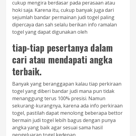
cukup mengira berdasar pada perasaan atau
hoki saja. Karena itu, cukup banyak juga dari
sejumlah bandar permainan judi togel paling
dipercaya dan sah selalu berikan info ramalan
togel yang dapat digunakan oleh
tiap-tiap pesertanya dalam
cari atau mendapati angka
terbaik.
Banyak yang beranggapan kalau tiap perkiraan
togel yang diberi bandar judi mana pun tidak
menanggung terus 100% presisi. Namun
sekurang-kurangnya, karena ada info perkiraan
togel, pastilah dapat menolong beberapa bettor
bermain judi togel lebih bagus dengan punya
angka yang baik agar sesuai sama hasil
pengeluaran togel kedepan.