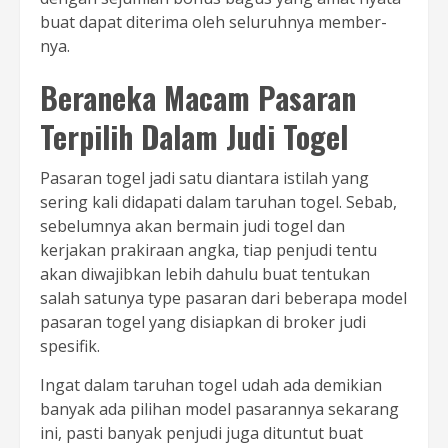
buat dapat diterima oleh seluruhnya member-
nya.
Beraneka Macam Pasaran
Terpilih Dalam Judi Togel
Pasaran togel jadi satu diantara istilah yang
sering kali didapati dalam taruhan togel. Sebab,
sebelumnya akan bermain judi togel dan
kerjakan prakiraan angka, tiap penjudi tentu
akan diwajibkan lebih dahulu buat tentukan
salah satunya type pasaran dari beberapa model
pasaran togel yang disiapkan di broker judi
spesifik.
Ingat dalam taruhan togel udah ada demikian
banyak ada pilihan model pasarannya sekarang
ini, pasti banyak penjudi juga dituntut buat