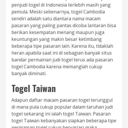
penjudi togel di Indonesia terlebih masih yang
pemula. Meski sebenarnya, togel Cambodia
sendiri adalah satu diantara nama macam
pasaran yang paling pantas dicoba lantaran bisa
berikan kesempatan menang maupun juga
keuntungan yang makin besar ketimbang
beberapa tipe pasaran lain. Karena itu, tidaklah
heran apabila saat ini di sebagian banyak situs
bandar permainan judi togel terus ada pasaran
togel Cambodia karena memanglah cukup
banyak diminati.
Togel Taiwan
Adapun daftar macam pasaran togel terunggul
di mana pula cukup popular dalam taruhan judi
togel sekarang ini ialah togel Taiwan. Pasaran
togel Taiwan kebanyakan siapkan beberapa tipe
permainan togel cukup bervariasi maka