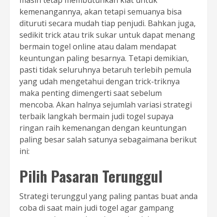
masih tetap membutuhkan kiat untuk
kemenangannya, akan tetapi semuanya bisa
dituruti secara mudah tiap penjudi. Bahkan juga,
sedikit trick atau trik sukar untuk dapat menang
bermain togel online atau dalam mendapat
keuntungan paling besarnya. Tetapi demikian,
pasti tidak seluruhnya betaruh terlebih pemula
yang udah mengetahui dengan trick-triknya
maka penting dimengerti saat sebelum
mencoba. Akan halnya sejumlah variasi strategi
terbaik langkah bermain judi togel supaya
ringan raih kemenangan dengan keuntungan
paling besar salah satunya sebagaimana berikut
ini:
Pilih Pasaran Terunggul
Strategi terunggul yang paling pantas buat anda
coba di saat main judi togel agar gampang