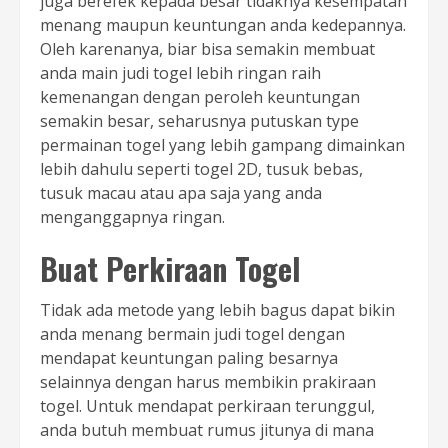
juga berefek kepada besar tidaknya kesempatan
menang maupun keuntungan anda kedepannya.
Oleh karenanya, biar bisa semakin membuat
anda main judi togel lebih ringan raih
kemenangan dengan peroleh keuntungan
semakin besar, seharusnya putuskan type
permainan togel yang lebih gampang dimainkan
lebih dahulu seperti togel 2D, tusuk bebas,
tusuk macau atau apa saja yang anda
menganggapnya ringan.
Buat Perkiraan Togel
Tidak ada metode yang lebih bagus dapat bikin
anda menang bermain judi togel dengan
mendapat keuntungan paling besarnya
selainnya dengan harus membikin prakiraan
togel. Untuk mendapat perkiraan terunggul,
anda butuh membuat rumus jitunya di mana