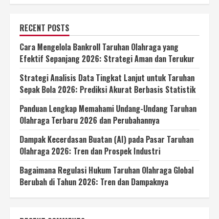
RECENT POSTS
Cara Mengelola Bankroll Taruhan Olahraga yang
Efektif Sepanjang 2026: Strategi Aman dan Terukur
Strategi Analisis Data Tingkat Lanjut untuk Taruhan
Sepak Bola 2026: Prediksi Akurat Berbasis Statistik
Panduan Lengkap Memahami Undang-Undang Taruhan
Olahraga Terbaru 2026 dan Perubahannya
Dampak Kecerdasan Buatan (AI) pada Pasar Taruhan
Olahraga 2026: Tren dan Prospek Industri
Bagaimana Regulasi Hukum Taruhan Olahraga Global
Berubah di Tahun 2026: Tren dan Dampaknya