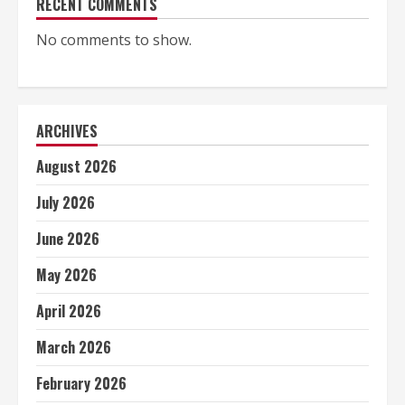
RECENT COMMENTS
No comments to show.
ARCHIVES
August 2026
July 2026
June 2026
May 2026
April 2026
March 2026
February 2026