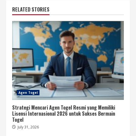
RELATED STORIES
Agen Togel
Strategi Mencari Agen Togel Resmi yang Memiliki
Lisensi Internasional 2026 untuk Sukses Bermain
Togel
July 31, 2026