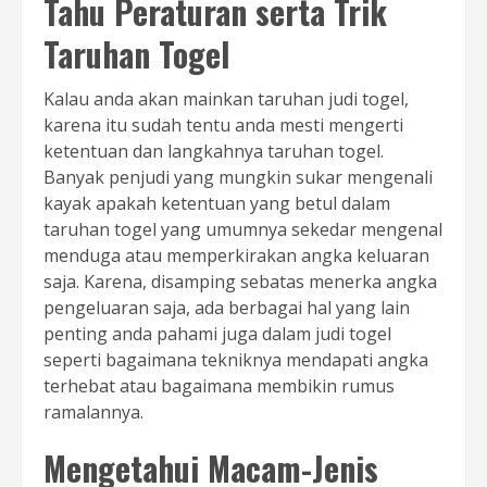
Tahu Peraturan serta Trik
Taruhan Togel
Kalau anda akan mainkan taruhan judi togel,
karena itu sudah tentu anda mesti mengerti
ketentuan dan langkahnya taruhan togel.
Banyak penjudi yang mungkin sukar mengenali
kayak apakah ketentuan yang betul dalam
taruhan togel yang umumnya sekedar mengenal
menduga atau memperkirakan angka keluaran
saja. Karena, disamping sebatas menerka angka
pengeluaran saja, ada berbagai hal yang lain
penting anda pahami juga dalam judi togel
seperti bagaimana tekniknya mendapati angka
terhebat atau bagaimana membikin rumus
ramalannya.
Mengetahui Macam-Jenis