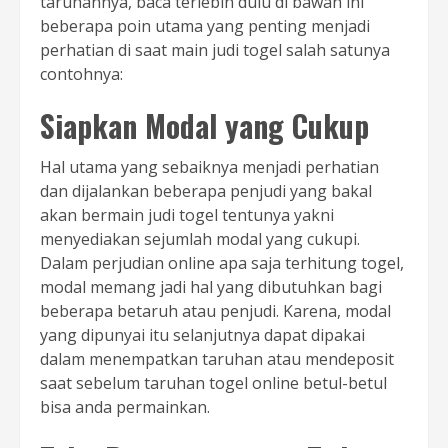
taruhannya, baca terlebih dulu di bawah ini
beberapa poin utama yang penting menjadi
perhatian di saat main judi togel salah satunya
contohnya:
Siapkan Modal yang Cukup
Hal utama yang sebaiknya menjadi perhatian
dan dijalankan beberapa penjudi yang bakal
akan bermain judi togel tentunya yakni
menyediakan sejumlah modal yang cukupi.
Dalam perjudian online apa saja terhitung togel,
modal memang jadi hal yang dibutuhkan bagi
beberapa betaruh atau penjudi. Karena, modal
yang dipunyai itu selanjutnya dapat dipakai
dalam menempatkan taruhan atau mendeposit
saat sebelum taruhan togel online betul-betul
bisa anda permainkan.