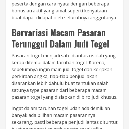
peserta dengan cara nyata dengan beberapa
bonus atraktif yang amat seperti kenyataan
buat dapat didapat oleh seluruhnya anggotanya.
Bervariasi Macam Pasaran
Terunggul Dalam Judi Togel
Pasaran togel menjadi satu diantara istilah yang
kerap ditemui dalam taruhan togel. Karena,
sebelumnya ingin main judi togel dan kerjakan
perkiraan angka, tiap-tiap penjudi akan
disarankan lebih dahulu buat tentukan salah
satunya type pasaran dari beberapa macam
pasaran togel yang disiapkan di biro judi khusus.
Ingat dalam taruhan togel udah ada demikian
banyak ada pilihan macam pasarannya
sekarang, pasti beberapa penjudi lantas dituntut