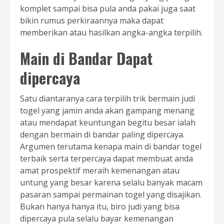
komplet sampai bisa pula anda pakai juga saat
bikin rumus perkiraannya maka dapat
memberikan atau hasilkan angka-angka terpilih.
Main di Bandar Dapat
dipercaya
Satu diantaranya cara terpilih trik bermain judi
togel yang jamin anda akan gampang menang
atau mendapat keuntungan begitu besar ialah
dengan bermain di bandar paling dipercaya.
Argumen terutama kenapa main di bandar togel
terbaik serta terpercaya dapat membuat anda
amat prospektif meraih kemenangan atau
untung yang besar karena selalu banyak macam
pasaran sampai permainan togel yang disajikan.
Bukan hanya hanya itu, biro judi yang bisa
dipercaya pula selalu bayar kemenangan