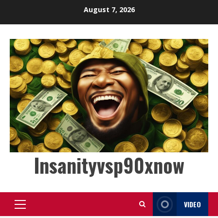
Skip
August 7, 2026
to
content
Insanityvsp90xnow
VIDEO
Primary