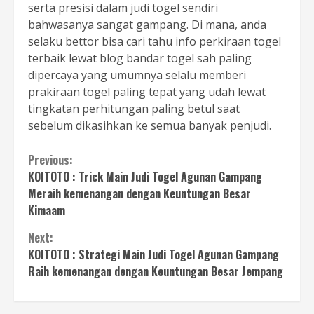
serta presisi dalam judi togel sendiri
bahwasanya sangat gampang. Di mana, anda
selaku bettor bisa cari tahu info perkiraan togel
terbaik lewat blog bandar togel sah paling
dipercaya yang umumnya selalu memberi
prakiraan togel paling tepat yang udah lewat
tingkatan perhitungan paling betul saat
sebelum dikasihkan ke semua banyak penjudi.
Continue
Previous:
KOITOTO : Trick Main Judi Togel Agunan Gampang
Reading
Meraih kemenangan dengan Keuntungan Besar
Kimaam
Next:
KOITOTO : Strategi Main Judi Togel Agunan Gampang
Raih kemenangan dengan Keuntungan Besar Jempang