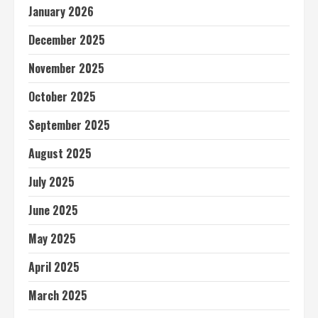
January 2026
December 2025
November 2025
October 2025
September 2025
August 2025
July 2025
June 2025
May 2025
April 2025
March 2025