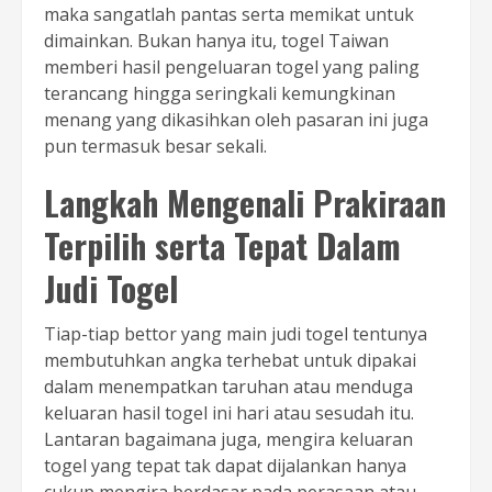
maka sangatlah pantas serta memikat untuk
dimainkan. Bukan hanya itu, togel Taiwan
memberi hasil pengeluaran togel yang paling
terancang hingga seringkali kemungkinan
menang yang dikasihkan oleh pasaran ini juga
pun termasuk besar sekali.
Langkah Mengenali Prakiraan
Terpilih serta Tepat Dalam
Judi Togel
Tiap-tiap bettor yang main judi togel tentunya
membutuhkan angka terhebat untuk dipakai
dalam menempatkan taruhan atau menduga
keluaran hasil togel ini hari atau sesudah itu.
Lantaran bagaimana juga, mengira keluaran
togel yang tepat tak dapat dijalankan hanya