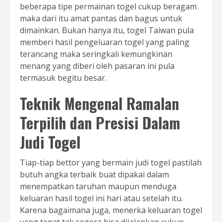
beberapa tipe permainan togel cukup beragam
maka dari itu amat pantas dan bagus untuk
dimainkan. Bukan hanya itu, togel Taiwan pula
memberi hasil pengeluaran togel yang paling
terancang maka seringkali kemungkinan
menang yang diberi oleh pasaran ini pula
termasuk begitu besar.
Teknik Mengenal Ramalan
Terpilih dan Presisi Dalam
Judi Togel
Tiap-tiap bettor yang bermain judi togel pastilah
butuh angka terbaik buat dipakai dalam
menempatkan taruhan maupun menduga
keluaran hasil togel ini hari atau setelah itu.
Karena bagaimana juga, menerka keluaran togel