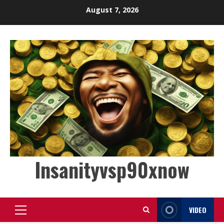
Skip
August 7, 2026
to
content
Insanityvsp90xnow
VIDEO
Primary