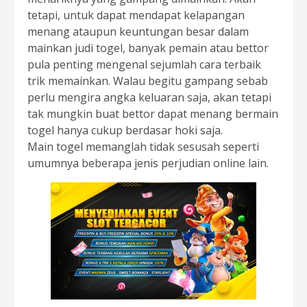
tetapi, untuk dapat mendapat kelapangan
menang ataupun keuntungan besar dalam
mainkan judi togel, banyak pemain atau bettor
pula penting mengenal sejumlah cara terbaik
trik memainkan. Walau begitu gampang sebab
perlu mengira angka keluaran saja, akan tetapi
tak mungkin buat bettor dapat menang bermain
togel hanya cukup berdasar hoki saja.
Main togel memanglah tidak sesusah seperti
umumnya beberapa jenis perjudian online lain.