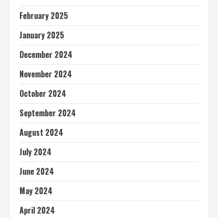
February 2025
January 2025
December 2024
November 2024
October 2024
September 2024
August 2024
July 2024
June 2024
May 2024
April 2024