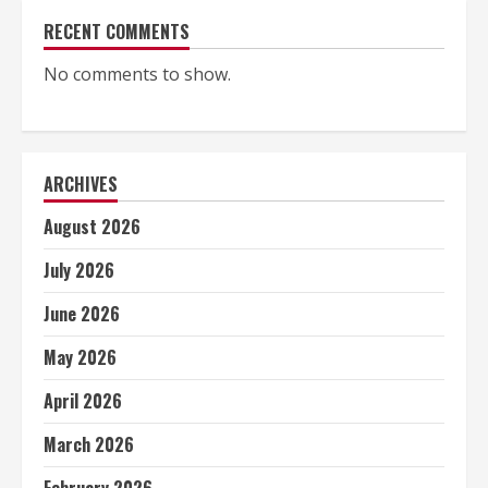
RECENT COMMENTS
No comments to show.
ARCHIVES
August 2026
July 2026
June 2026
May 2026
April 2026
March 2026