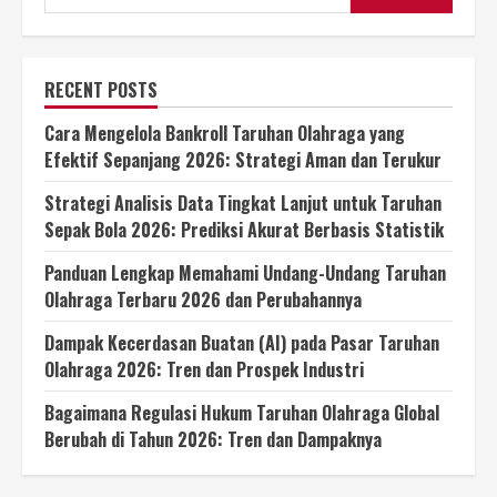
RECENT POSTS
Cara Mengelola Bankroll Taruhan Olahraga yang
Efektif Sepanjang 2026: Strategi Aman dan Terukur
Strategi Analisis Data Tingkat Lanjut untuk Taruhan
Sepak Bola 2026: Prediksi Akurat Berbasis Statistik
Panduan Lengkap Memahami Undang-Undang Taruhan
Olahraga Terbaru 2026 dan Perubahannya
Dampak Kecerdasan Buatan (AI) pada Pasar Taruhan
Olahraga 2026: Tren dan Prospek Industri
Bagaimana Regulasi Hukum Taruhan Olahraga Global
Berubah di Tahun 2026: Tren dan Dampaknya