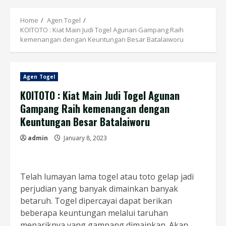
Menu
Home
Agen Togel
KOITOTO : Kiat Main Judi Togel Agunan Gampang Raih
kemenangan dengan Keuntungan Besar Batalaiworu
Agen Togel
KOITOTO : Kiat Main Judi Togel Agunan
Gampang Raih kemenangan dengan
Keuntungan Besar Batalaiworu
admin
January 8, 2023
Telah lumayan lama togel atau toto gelap jadi
perjudian yang banyak dimainkan banyak
betaruh. Togel dipercayai dapat berikan
beberapa keuntungan melalui taruhan
menariknya yang gampang dimainkan. Akan