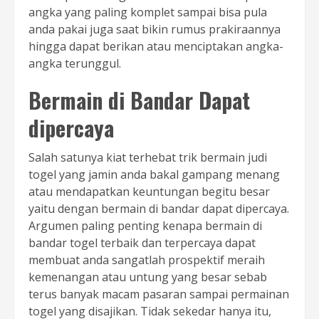
angka yang paling komplet sampai bisa pula
anda pakai juga saat bikin rumus prakiraannya
hingga dapat berikan atau menciptakan angka-
angka terunggul.
Bermain di Bandar Dapat
dipercaya
Salah satunya kiat terhebat trik bermain judi
togel yang jamin anda bakal gampang menang
atau mendapatkan keuntungan begitu besar
yaitu dengan bermain di bandar dapat dipercaya.
Argumen paling penting kenapa bermain di
bandar togel terbaik dan terpercaya dapat
membuat anda sangatlah prospektif meraih
kemenangan atau untung yang besar sebab
terus banyak macam pasaran sampai permainan
togel yang disajikan. Tidak sekedar hanya itu,