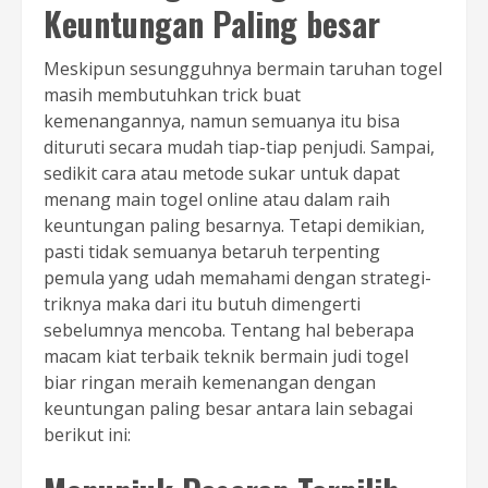
Keuntungan Paling besar
Meskipun sesungguhnya bermain taruhan togel
masih membutuhkan trick buat
kemenangannya, namun semuanya itu bisa
dituruti secara mudah tiap-tiap penjudi. Sampai,
sedikit cara atau metode sukar untuk dapat
menang main togel online atau dalam raih
keuntungan paling besarnya. Tetapi demikian,
pasti tidak semuanya betaruh terpenting
pemula yang udah memahami dengan strategi-
triknya maka dari itu butuh dimengerti
sebelumnya mencoba. Tentang hal beberapa
macam kiat terbaik teknik bermain judi togel
biar ringan meraih kemenangan dengan
keuntungan paling besar antara lain sebagai
berikut ini: