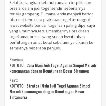
Selai itu, langkah ketahui ramalan terpilih dan
presisi dalam judi togel sendiri sebenarnya
terlalu gampang. Di mana, anda menjadi bettor
bisa cari tahu data prakiraan togel terunggul
lewat website bandar togel sah paling dipercaya
yang umumnya terus memberinya prakiraan
togel amat presisi yang sudah lewat tahap
perhitungan amat betul sebelumnya dikasih ke
semuanya beberapa penjudi.
Continue
Previous:
KOITOTO : Cara Main Judi Togel Agunan Simpel Meraih
Reading
kemenangan dengan Keuntungan Besar Sirampog
Next:
KOITOTO : Strategi Main Judi Togel Agunan Simpel
Meraih kemenangan dengan Keuntungan Besar
Tirtamulya