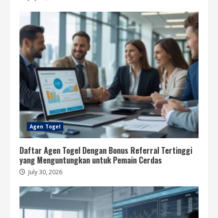
Agen Togel
Daftar Agen Togel Dengan Bonus Referral Tertinggi
yang Menguntungkan untuk Pemain Cerdas
July 30, 2026