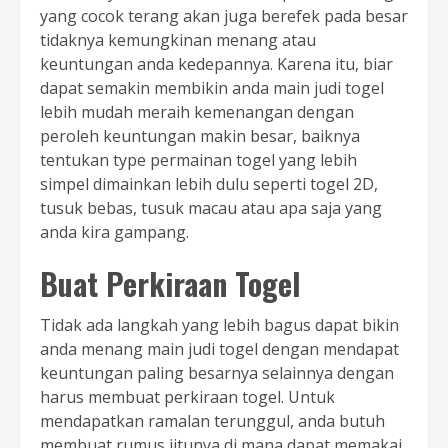
yang cocok terang akan juga berefek pada besar
tidaknya kemungkinan menang atau
keuntungan anda kedepannya. Karena itu, biar
dapat semakin membikin anda main judi togel
lebih mudah meraih kemenangan dengan
peroleh keuntungan makin besar, baiknya
tentukan type permainan togel yang lebih
simpel dimainkan lebih dulu seperti togel 2D,
tusuk bebas, tusuk macau atau apa saja yang
anda kira gampang.
Buat Perkiraan Togel
Tidak ada langkah yang lebih bagus dapat bikin
anda menang main judi togel dengan mendapat
keuntungan paling besarnya selainnya dengan
harus membuat perkiraan togel. Untuk
mendapatkan ramalan terunggul, anda butuh
membuat rumus jitunya di mana dapat memakai