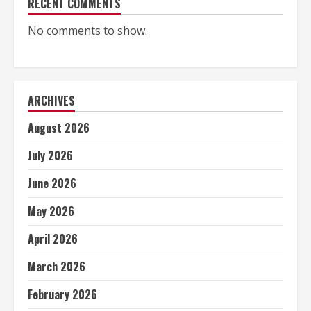
RECENT COMMENTS
No comments to show.
ARCHIVES
August 2026
July 2026
June 2026
May 2026
April 2026
March 2026
February 2026