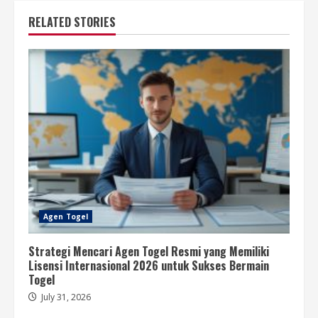
RELATED STORIES
Agen Togel
Strategi Mencari Agen Togel Resmi yang Memiliki
Lisensi Internasional 2026 untuk Sukses Bermain
Togel
July 31, 2026