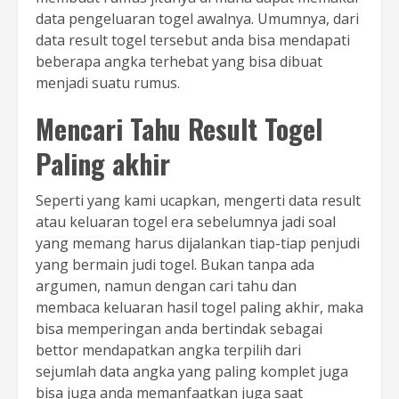
data pengeluaran togel awalnya. Umumnya, dari
data result togel tersebut anda bisa mendapati
beberapa angka terhebat yang bisa dibuat
menjadi suatu rumus.
Mencari Tahu Result Togel
Paling akhir
Seperti yang kami ucapkan, mengerti data result
atau keluaran togel era sebelumnya jadi soal
yang memang harus dijalankan tiap-tiap penjudi
yang bermain judi togel. Bukan tanpa ada
argumen, namun dengan cari tahu dan
membaca keluaran hasil togel paling akhir, maka
bisa memperingan anda bertindak sebagai
bettor mendapatkan angka terpilih dari
sejumlah data angka yang paling komplet juga
bisa juga anda memanfaatkan juga saat