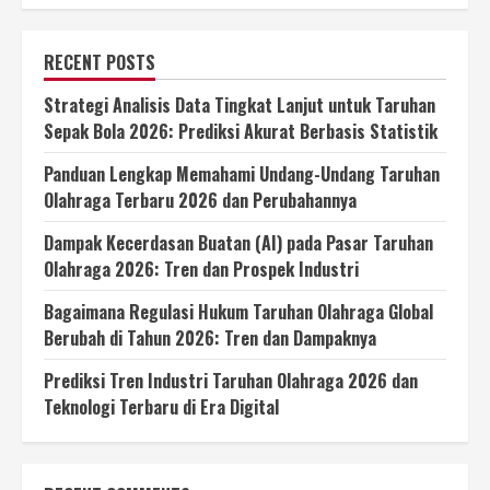
RECENT POSTS
Strategi Analisis Data Tingkat Lanjut untuk Taruhan
Sepak Bola 2026: Prediksi Akurat Berbasis Statistik
Panduan Lengkap Memahami Undang-Undang Taruhan
Olahraga Terbaru 2026 dan Perubahannya
Dampak Kecerdasan Buatan (AI) pada Pasar Taruhan
Olahraga 2026: Tren dan Prospek Industri
Bagaimana Regulasi Hukum Taruhan Olahraga Global
Berubah di Tahun 2026: Tren dan Dampaknya
Prediksi Tren Industri Taruhan Olahraga 2026 dan
Teknologi Terbaru di Era Digital