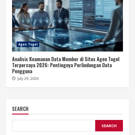
Agen Togel
Analisis Keamanan Data Member di Situs Agen Togel
Terpercaya 2026: Pentingnya Perlindungan Data
Pengguna
July 29, 2026
SEARCH
SEARCH