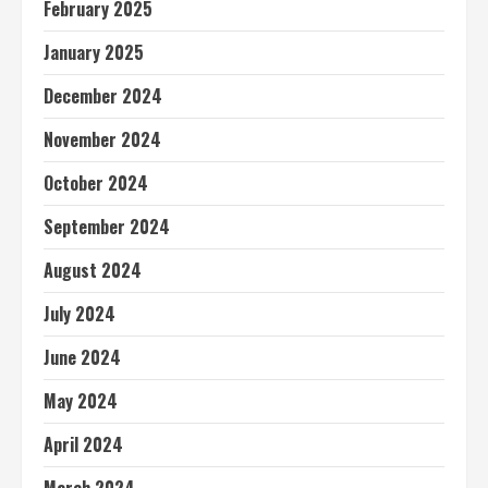
February 2025
January 2025
December 2024
November 2024
October 2024
September 2024
August 2024
July 2024
June 2024
May 2024
April 2024