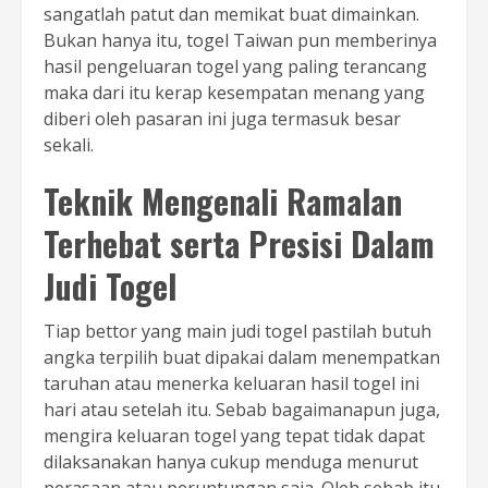
sangatlah patut dan memikat buat dimainkan.
Bukan hanya itu, togel Taiwan pun memberinya
hasil pengeluaran togel yang paling terancang
maka dari itu kerap kesempatan menang yang
diberi oleh pasaran ini juga termasuk besar
sekali.
Teknik Mengenali Ramalan
Terhebat serta Presisi Dalam
Judi Togel
Tiap bettor yang main judi togel pastilah butuh
angka terpilih buat dipakai dalam menempatkan
taruhan atau menerka keluaran hasil togel ini
hari atau setelah itu. Sebab bagaimanapun juga,
mengira keluaran togel yang tepat tidak dapat
dilaksanakan hanya cukup menduga menurut