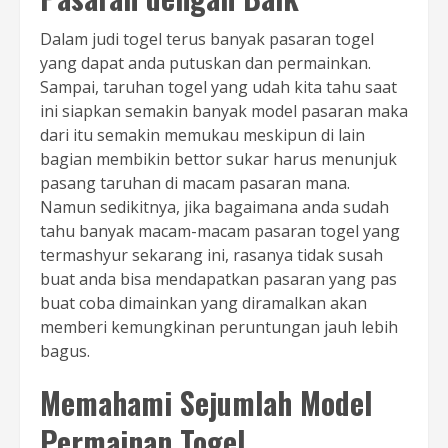
Dalam judi togel terus banyak pasaran togel
yang dapat anda putuskan dan permainkan.
Sampai, taruhan togel yang udah kita tahu saat
ini siapkan semakin banyak model pasaran maka
dari itu semakin memukau meskipun di lain
bagian membikin bettor sukar harus menunjuk
pasang taruhan di macam pasaran mana.
Namun sedikitnya, jika bagaimana anda sudah
tahu banyak macam-macam pasaran togel yang
termashyur sekarang ini, rasanya tidak susah
buat anda bisa mendapatkan pasaran yang pas
buat coba dimainkan yang diramalkan akan
memberi kemungkinan peruntungan jauh lebih
bagus.
Memahami Sejumlah Model
Permainan Togel