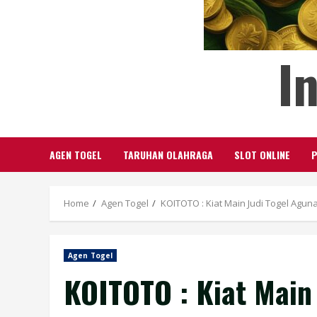
I
AGEN TOGEL
TARUHAN OLAHRAGA
SLOT ONLINE
P
Home
Agen Togel
KOITOTO : Kiat Main Judi Togel A
Agen Togel
KOITOTO : Kiat Main