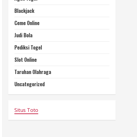
Blackjack
Ceme Online
Judi Bola
Pediksi Togel
Slot Online
Taruhan Olahraga
Uncategorized
Situs Toto