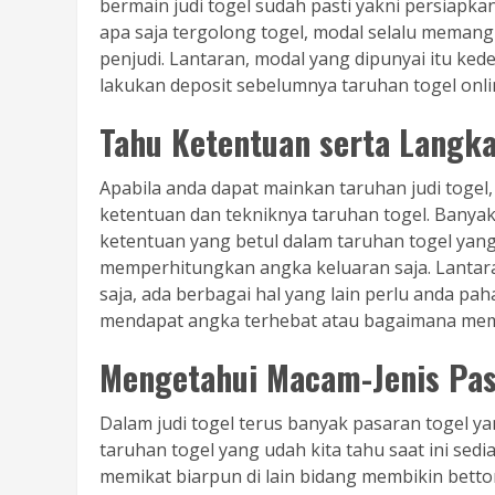
bermain judi togel sudah pasti yakni persiapk
apa saja tergolong togel, modal selalu memang
penjudi. Lantaran, modal yang dipunyai itu k
lakukan deposit sebelumnya taruhan togel onli
Tahu Ketentuan serta Langka
Apabila anda dapat mainkan taruhan judi togel,
ketentuan dan tekniknya taruhan togel. Banya
ketentuan yang betul dalam taruhan togel yan
memperhitungkan angka keluaran saja. Lanta
saja, ada berbagai hal yang lain perlu anda pa
mendapat angka terhebat atau bagaimana mem
Mengetahui Macam-Jenis Pas
Dalam judi togel terus banyak pasaran togel y
taruhan togel yang udah kita tahu saat ini sed
memikat biarpun di lain bidang membikin bett