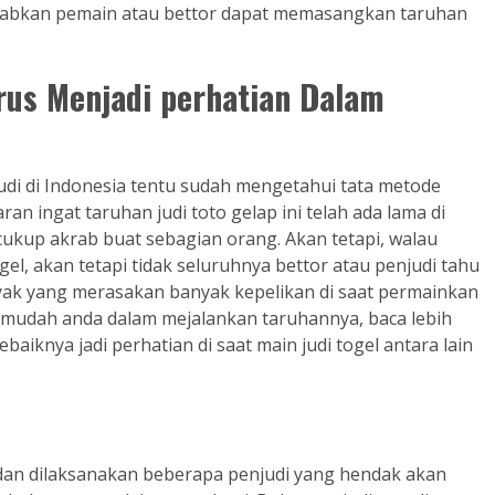
abkan pemain atau bettor dapat memasangkan taruhan
rus Menjadi perhatian Dalam
udi di Indonesia tentu sudah mengetahui tata metode
ran ingat taruhan judi toto gelap ini telah ada lama di
cukup akrab buat sebagian orang. Akan tetapi, walau
el, akan tetapi tidak seluruhnya bettor atau penjudi tahu
yak yang merasakan banyak kepelikan di saat permainkan
 mudah anda dalam mejalankan taruhannya, baca lebih
aiknya jadi perhatian di saat main judi togel antara lain
dan dilaksanakan beberapa penjudi yang hendak akan