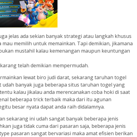
ga jelas ada sekian banyak strategi atau langkah khusus
ya mau memilih untuk memainkan. Tapi demikian, jikamana
k, bukan mustahil kalau kemenangan maupun keuntungan
 sekarang telah demikian mempermudah.
rmainkan lewat biro judi darat, sekarang taruhan togel
 udah banyak juga beberapa situs taruhan togel yang
g tentu kalau jikalau anda merencanakan coba hoki di saat
nal beberapa trick terbaik maka dari itu agunan
tu besar nyata dapat anda raih didalamnya.
ran sekarang ini udah sangat banyak beberapa jenis
kan juga tidak cuma dari pasaran saja, beberapa jenis
type pasaran sangat bervariasi maka amat efisien berikan