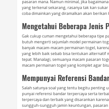
pasaran mana. Namun minimal, jika bagaiman
yang terkenal sekarang, rasanya tak kan suka
coba dimainkan yang diramalkan akan berikan
Mengetahui Beberapa Jenis 
Gak cukup cuman mengetahui beberapa tipe pasa
butuh mengerti sejumlah model permainan toge
banyak macam-macam permainan togel, karen
yang lebih baik sebab bisa tentukan alternatif
tepat. Manalagi, semuanya macam pasaran toge
macam permainan togel yang komplet agar bisa
Mempunyai Referensi Bandar 
Salah satunya soal yang tentu begitu penting u
punyai referensi bandar terpercaya serta terb
terpercaya dan terbaik yang disarankan karena
sungguh-sungguh jamin keuntungan, pasaran 