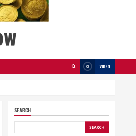
ow
VIDEO
SEARCH
SEARCH