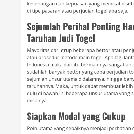
kesenangan dan kepuasan yang memikat diseb
di tipe pasaran atau perjudian togel apa saja.
Sejumlah Perihal Penting Ha
Taruhan Judi Togel
Mayoritas dari grup beberapa bettor atau penj
atau prosedur metode main togel. Apa lagi lanta
Indonesia maka dari itu bermainnya sangatlah 
sudahlah banyak bettor yang coba perjudian tog
sejumlah unsur utama didalamnya, hingga ban
taruhannya. Maka, untuk dapat membuat lebih
dulu di bawah ini beberapa unsur utama yang seb
misalnya:
Siapkan Modal yang Cukup
Poin utama yang sebaiknya menjadi perhatian 