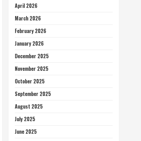
April 2026
March 2026
February 2026
January 2026
December 2025
November 2025
October 2025
September 2025
August 2025
July 2025
June 2025