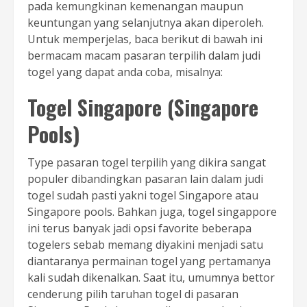
pada kemungkinan kemenangan maupun
keuntungan yang selanjutnya akan diperoleh.
Untuk memperjelas, baca berikut di bawah ini
bermacam macam pasaran terpilih dalam judi
togel yang dapat anda coba, misalnya:
Togel Singapore (Singapore
Pools)
Type pasaran togel terpilih yang dikira sangat
populer dibandingkan pasaran lain dalam judi
togel sudah pasti yakni togel Singapore atau
Singapore pools. Bahkan juga, togel singappore
ini terus banyak jadi opsi favorite beberapa
togelers sebab memang diyakini menjadi satu
diantaranya permainan togel yang pertamanya
kali sudah dikenalkan. Saat itu, umumnya bettor
cenderung pilih taruhan togel di pasaran