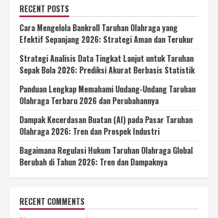
RECENT POSTS
Cara Mengelola Bankroll Taruhan Olahraga yang
Efektif Sepanjang 2026: Strategi Aman dan Terukur
Strategi Analisis Data Tingkat Lanjut untuk Taruhan
Sepak Bola 2026: Prediksi Akurat Berbasis Statistik
Panduan Lengkap Memahami Undang-Undang Taruhan
Olahraga Terbaru 2026 dan Perubahannya
Dampak Kecerdasan Buatan (AI) pada Pasar Taruhan
Olahraga 2026: Tren dan Prospek Industri
Bagaimana Regulasi Hukum Taruhan Olahraga Global
Berubah di Tahun 2026: Tren dan Dampaknya
RECENT COMMENTS