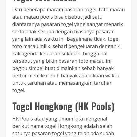
Dari beberapa macam pasaran togel, toto macau
atau macau pools bisa disebut jadi satu
diantaranya pasaran togel yang sangat menarik
serta tidak serupa dengan biasanya pasaran
yang lain ada waktu ini. Bagaimana tidak, togel
toto macau miliki sehari pengeluaran dengan 4
kali agenda keluaran sekalian, hingga hal
tersebut yang bikin pasaran toto macau ini
begitu simpel buat dimainkan sebab banyak
bettor memiliki lebih banyak ada pilihan waktu
untuk taruhan atau memasangkan taruhan
togel.
Togel Hongkong (HK Pools)
HK Pools atau yang umum kita mengenal
berikut nama togel Hongkong adalah salah
satunya pasaran togel yang telah ada sudah