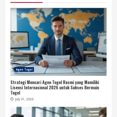
Agen Togel
Strategi Mencari Agen Togel Resmi yang Memiliki
Lisensi Internasional 2026 untuk Sukses Bermain
Togel
July 31, 2026