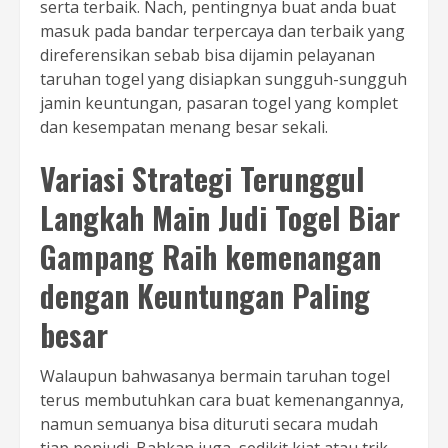
serta terbaik. Nach, pentingnya buat anda buat
masuk pada bandar terpercaya dan terbaik yang
direferensikan sebab bisa dijamin pelayanan
taruhan togel yang disiapkan sungguh-sungguh
jamin keuntungan, pasaran togel yang komplet
dan kesempatan menang besar sekali.
Variasi Strategi Terunggul
Langkah Main Judi Togel Biar
Gampang Raih kemenangan
dengan Keuntungan Paling
besar
Walaupun bahwasanya bermain taruhan togel
terus membutuhkan cara buat kemenangannya,
namun semuanya bisa dituruti secara mudah