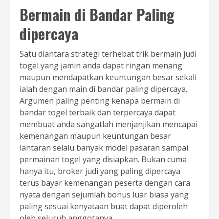
Bermain di Bandar Paling
dipercaya
Satu diantara strategi terhebat trik bermain judi
togel yang jamin anda dapat ringan menang
maupun mendapatkan keuntungan besar sekali
ialah dengan main di bandar paling dipercaya.
Argumen paling penting kenapa bermain di
bandar togel terbaik dan terpercaya dapat
membuat anda sangatlah menjanjikan mencapai
kemenangan maupun keuntungan besar
lantaran selalu banyak model pasaran sampai
permainan togel yang disiapkan. Bukan cuma
hanya itu, broker judi yang paling dipercaya
terus bayar kemenangan peserta dengan cara
nyata dengan sejumlah bonus luar biasa yang
paling sesuai kenyataan buat dapat diperoleh
oleh seluruh anggotanya.