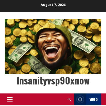
Skip
August 7, 2026
to
content
Insanityvsp90xnow
VIDEO
Primary