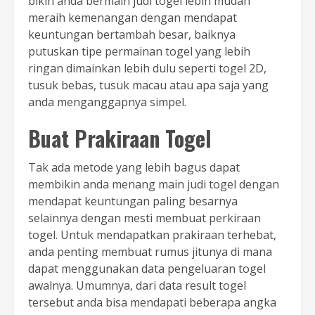
bikin anda bermain judi togel lebih mudah
meraih kemenangan dengan mendapat
keuntungan bertambah besar, baiknya
putuskan tipe permainan togel yang lebih
ringan dimainkan lebih dulu seperti togel 2D,
tusuk bebas, tusuk macau atau apa saja yang
anda menganggapnya simpel.
Buat Prakiraan Togel
Tak ada metode yang lebih bagus dapat
membikin anda menang main judi togel dengan
mendapat keuntungan paling besarnya
selainnya dengan mesti membuat perkiraan
togel. Untuk mendapatkan prakiraan terhebat,
anda penting membuat rumus jitunya di mana
dapat menggunakan data pengeluaran togel
awalnya. Umumnya, dari data result togel
tersebut anda bisa mendapati beberapa angka