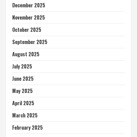
December 2025
November 2025
October 2025
September 2025
August 2025
July 2025
June 2025
May 2025
April 2025
March 2025
February 2025