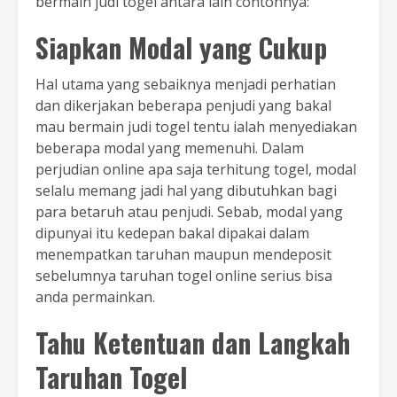
bermain judi togel antara lain contohnya:
Siapkan Modal yang Cukup
Hal utama yang sebaiknya menjadi perhatian
dan dikerjakan beberapa penjudi yang bakal
mau bermain judi togel tentu ialah menyediakan
beberapa modal yang memenuhi. Dalam
perjudian online apa saja terhitung togel, modal
selalu memang jadi hal yang dibutuhkan bagi
para betaruh atau penjudi. Sebab, modal yang
dipunyai itu kedepan bakal dipakai dalam
menempatkan taruhan maupun mendeposit
sebelumnya taruhan togel online serius bisa
anda permainkan.
Tahu Ketentuan dan Langkah
Taruhan Togel