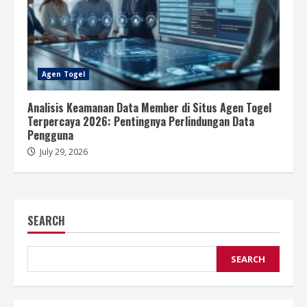
Agen Togel
Analisis Keamanan Data Member di Situs Agen Togel
Terpercaya 2026: Pentingnya Perlindungan Data
Pengguna
July 29, 2026
SEARCH
SEARCH