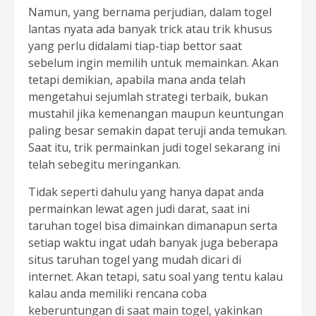
Namun, yang bernama perjudian, dalam togel
lantas nyata ada banyak trick atau trik khusus
yang perlu didalami tiap-tiap bettor saat
sebelum ingin memilih untuk memainkan. Akan
tetapi demikian, apabila mana anda telah
mengetahui sejumlah strategi terbaik, bukan
mustahil jika kemenangan maupun keuntungan
paling besar semakin dapat teruji anda temukan.
Saat itu, trik permainkan judi togel sekarang ini
telah sebegitu meringankan.
Tidak seperti dahulu yang hanya dapat anda
permainkan lewat agen judi darat, saat ini
taruhan togel bisa dimainkan dimanapun serta
setiap waktu ingat udah banyak juga beberapa
situs taruhan togel yang mudah dicari di
internet. Akan tetapi, satu soal yang tentu kalau
kalau anda memiliki rencana coba
keberuntungan di saat main togel, yakinkan