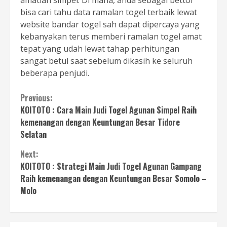
amatlah simpel. Di mana, anda sebagai bettor
bisa cari tahu data ramalan togel terbaik lewat
website bandar togel sah dapat dipercaya yang
kebanyakan terus memberi ramalan togel amat
tepat yang udah lewat tahap perhitungan
sangat betul saat sebelum dikasih ke seluruh
beberapa penjudi.
Continue
Previous:
KOITOTO : Cara Main Judi Togel Agunan Simpel Raih
Reading
kemenangan dengan Keuntungan Besar Tidore
Selatan
Next:
KOITOTO : Strategi Main Judi Togel Agunan Gampang
Raih kemenangan dengan Keuntungan Besar Somolo –
Molo