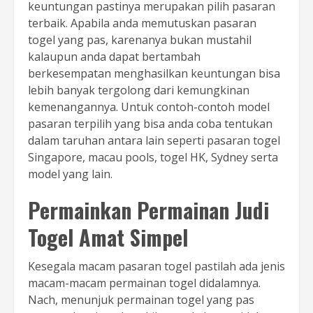
keuntungan pastinya merupakan pilih pasaran
terbaik. Apabila anda memutuskan pasaran
togel yang pas, karenanya bukan mustahil
kalaupun anda dapat bertambah
berkesempatan menghasilkan keuntungan bisa
lebih banyak tergolong dari kemungkinan
kemenangannya. Untuk contoh-contoh model
pasaran terpilih yang bisa anda coba tentukan
dalam taruhan antara lain seperti pasaran togel
Singapore, macau pools, togel HK, Sydney serta
model yang lain.
Permainkan Permainan Judi
Togel Amat Simpel
Kesegala macam pasaran togel pastilah ada jenis
macam-macam permainan togel didalamnya.
Nach, menunjuk permainan togel yang pas