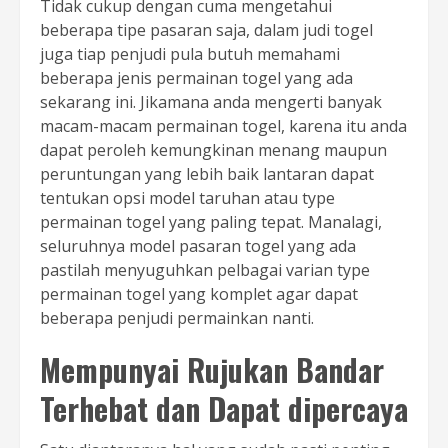
Tidak cukup dengan cuma mengetahui
beberapa tipe pasaran saja, dalam judi togel
juga tiap penjudi pula butuh memahami
beberapa jenis permainan togel yang ada
sekarang ini. Jikamana anda mengerti banyak
macam-macam permainan togel, karena itu anda
dapat peroleh kemungkinan menang maupun
peruntungan yang lebih baik lantaran dapat
tentukan opsi model taruhan atau type
permainan togel yang paling tepat. Manalagi,
seluruhnya model pasaran togel yang ada
pastilah menyuguhkan pelbagai varian type
permainan togel yang komplet agar dapat
beberapa penjudi permainkan nanti.
Mempunyai Rujukan Bandar
Terhebat dan Dapat dipercaya