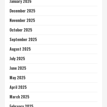
January 2026
December 2025
November 2025
October 2025
September 2025
August 2025
July 2025
June 2025
May 2025
April 2025
March 2025
February 2025