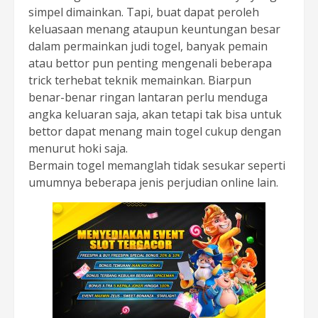
simpel dimainkan. Tapi, buat dapat peroleh
keluasaan menang ataupun keuntungan besar
dalam permainkan judi togel, banyak pemain
atau bettor pun penting mengenali beberapa
trick terhebat teknik memainkan. Biarpun
benar-benar ringan lantaran perlu menduga
angka keluaran saja, akan tetapi tak bisa untuk
bettor dapat menang main togel cukup dengan
menurut hoki saja.
Bermain togel memanglah tidak sesukar seperti
umumnya beberapa jenis perjudian online lain.