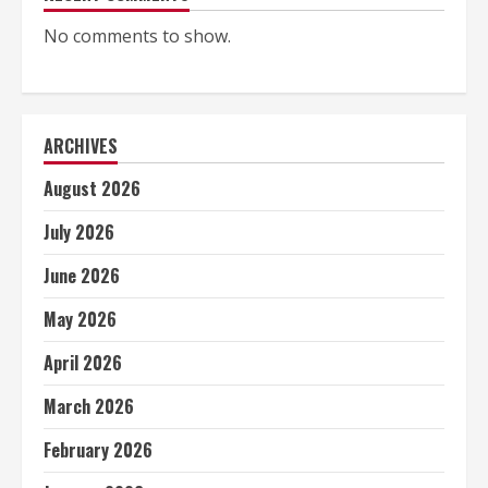
No comments to show.
ARCHIVES
August 2026
July 2026
June 2026
May 2026
April 2026
March 2026
February 2026