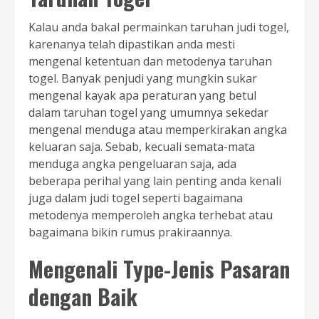
Kalau anda bakal permainkan taruhan judi togel,
karenanya telah dipastikan anda mesti
mengenal ketentuan dan metodenya taruhan
togel. Banyak penjudi yang mungkin sukar
mengenal kayak apa peraturan yang betul
dalam taruhan togel yang umumnya sekedar
mengenal menduga atau memperkirakan angka
keluaran saja. Sebab, kecuali semata-mata
menduga angka pengeluaran saja, ada
beberapa perihal yang lain penting anda kenali
juga dalam judi togel seperti bagaimana
metodenya memperoleh angka terhebat atau
bagaimana bikin rumus prakiraannya.
Mengenali Type-Jenis Pasaran
dengan Baik