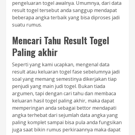
pengeluaran togel awalnya. Umumnya, dari data
result togel tersebut anda sanggup mendapat
beberapa angka terbaik yang bisa diproses jadi
suatu rumus.
Mencari Tahu Result Togel
Paling akhir
Seperti yang kami ucapkan, mengenal data
result atau keluaran togel fase sebelumnya jadi
soal yang memang semestinya dikerjakan tiap
penjudi yang main judi togel. Bukan tiada
argumen, tapi dengan cari tahu dan membaca
keluaran hasil togel paling akhir, maka dapat
memperingan anda sebagai bettor mendapati
angka terhebat dari sejumlah data angka yang
paling komplet sampai bisa pula anda fungsikan
juga saat bikin rumus perkiraannya maka dapat