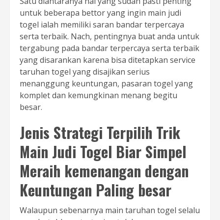
Satu diantaranya hal yang sudah pasti penting
untuk beberapa bettor yang ingin main judi
togel ialah memiliki saran bandar terpercaya
serta terbaik. Nach, pentingnya buat anda untuk
tergabung pada bandar terpercaya serta terbaik
yang disarankan karena bisa ditetapkan service
taruhan togel yang disajikan serius
menanggung keuntungan, pasaran togel yang
komplet dan kemungkinan menang begitu
besar.
Jenis Strategi Terpilih Trik
Main Judi Togel Biar Simpel
Meraih kemenangan dengan
Keuntungan Paling besar
Walaupun sebenarnya main taruhan togel selalu