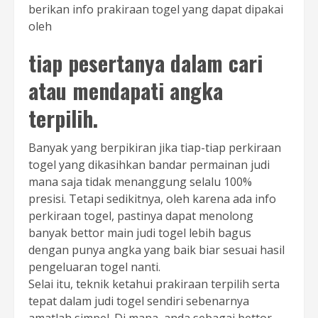
berikan info prakiraan togel yang dapat dipakai
oleh
tiap pesertanya dalam cari
atau mendapati angka
terpilih.
Banyak yang berpikiran jika tiap-tiap perkiraan
togel yang dikasihkan bandar permainan judi
mana saja tidak menanggung selalu 100%
presisi. Tetapi sedikitnya, oleh karena ada info
perkiraan togel, pastinya dapat menolong
banyak bettor main judi togel lebih bagus
dengan punya angka yang baik biar sesuai hasil
pengeluaran togel nanti.
Selai itu, teknik ketahui prakiraan terpilih serta
tepat dalam judi togel sendiri sebenarnya