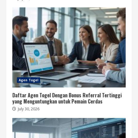
Agen Togel
Daftar Agen Togel Dengan Bonus Referral Tertinggi
yang Menguntungkan untuk Pemain Cerdas
July 30, 2026