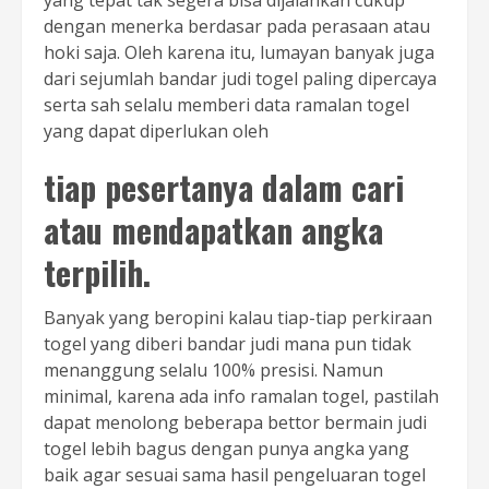
yang tepat tak segera bisa dijalankan cukup
dengan menerka berdasar pada perasaan atau
hoki saja. Oleh karena itu, lumayan banyak juga
dari sejumlah bandar judi togel paling dipercaya
serta sah selalu memberi data ramalan togel
yang dapat diperlukan oleh
tiap pesertanya dalam cari
atau mendapatkan angka
terpilih.
Banyak yang beropini kalau tiap-tiap perkiraan
togel yang diberi bandar judi mana pun tidak
menanggung selalu 100% presisi. Namun
minimal, karena ada info ramalan togel, pastilah
dapat menolong beberapa bettor bermain judi
togel lebih bagus dengan punya angka yang
baik agar sesuai sama hasil pengeluaran togel