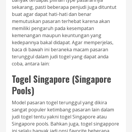
banyak terdapat pilihan type pasarannya
sekarang, pasti beberapa penjudi juga dituntut
buat agar dapat hati-hati dan benar
memutuskan pasaran terhebat karena akan
memiliki pengaruh pada kesempatan
kemenangan maupun keuntungan yang
kedepannya bakal didapat. Agar memperjelas,
baca di bawah ini beraneka macam pasaran
terunggul dalam judi togel yang dapat anda
coba, antara lain:
Togel Singapore (Singapore
Pools)
Model pasaran togel terunggul yang dikira
sangat populer ketimbang pasaran lain dalam
judi togel tentu yakni togel Singapore atau
Singapore pools. Bahkan juga, togel singappore
ini selalu banyak jadi opsi favorite beberapa