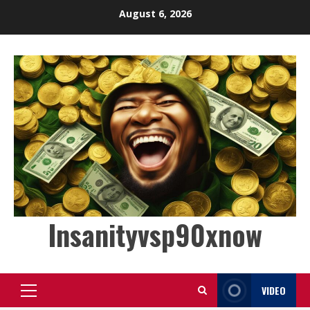
Skip
August 6, 2026
to
content
Insanityvsp90xnow
VIDEO
Primary