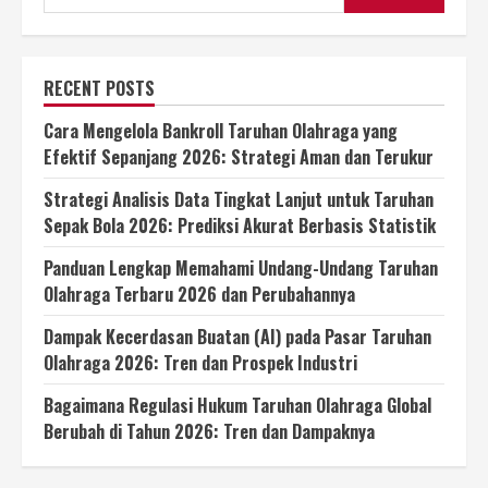
RECENT POSTS
Cara Mengelola Bankroll Taruhan Olahraga yang
Efektif Sepanjang 2026: Strategi Aman dan Terukur
Strategi Analisis Data Tingkat Lanjut untuk Taruhan
Sepak Bola 2026: Prediksi Akurat Berbasis Statistik
Panduan Lengkap Memahami Undang-Undang Taruhan
Olahraga Terbaru 2026 dan Perubahannya
Dampak Kecerdasan Buatan (AI) pada Pasar Taruhan
Olahraga 2026: Tren dan Prospek Industri
Bagaimana Regulasi Hukum Taruhan Olahraga Global
Berubah di Tahun 2026: Tren dan Dampaknya