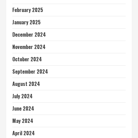
February 2025
January 2025
December 2024
November 2024
October 2024
September 2024
August 2024
July 2024
June 2024
May 2024
April 2024