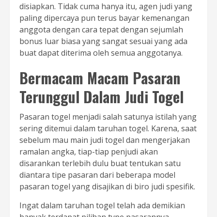
disiapkan. Tidak cuma hanya itu, agen judi yang
paling dipercaya pun terus bayar kemenangan
anggota dengan cara tepat dengan sejumlah
bonus luar biasa yang sangat sesuai yang ada
buat dapat diterima oleh semua anggotanya.
Bermacam Macam Pasaran
Terunggul Dalam Judi Togel
Pasaran togel menjadi salah satunya istilah yang
sering ditemui dalam taruhan togel. Karena, saat
sebelum mau main judi togel dan mengerjakan
ramalan angka, tiap-tiap penjudi akan
disarankan terlebih dulu buat tentukan satu
diantara tipe pasaran dari beberapa model
pasaran togel yang disajikan di biro judi spesifik.
Ingat dalam taruhan togel telah ada demikian