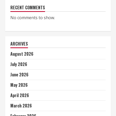
RECENT COMMENTS
No comments to show.
ARCHIVES
August 2026
July 2026
June 2026
May 2026
April 2026
March 2026