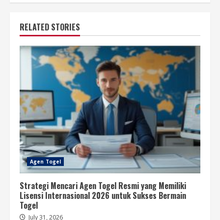
RELATED STORIES
Agen Togel
Strategi Mencari Agen Togel Resmi yang Memiliki
Lisensi Internasional 2026 untuk Sukses Bermain
Togel
July 31, 2026