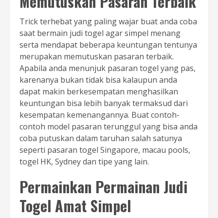
Memutuskan Pasaran Terbaik
Trick terhebat yang paling wajar buat anda coba
saat bermain judi togel agar simpel menang
serta mendapat beberapa keuntungan tentunya
merupakan memutuskan pasaran terbaik.
Apabila anda menunjuk pasaran togel yang pas,
karenanya bukan tidak bisa kalaupun anda
dapat makin berkesempatan menghasilkan
keuntungan bisa lebih banyak termaksud dari
kesempatan kemenangannya. Buat contoh-
contoh model pasaran terunggul yang bisa anda
coba putuskan dalam taruhan salah satunya
seperti pasaran togel Singapore, macau pools,
togel HK, Sydney dan tipe yang lain.
Permainkan Permainan Judi
Togel Amat Simpel