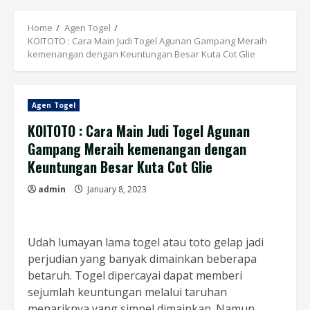
Menu
Home
Agen Togel
KOITOTO : Cara Main Judi Togel Agunan Gampang Meraih
kemenangan dengan Keuntungan Besar Kuta Cot Glie
Agen Togel
KOITOTO : Cara Main Judi Togel Agunan
Gampang Meraih kemenangan dengan
Keuntungan Besar Kuta Cot Glie
admin
January 8, 2023
Udah lumayan lama togel atau toto gelap jadi
perjudian yang banyak dimainkan beberapa
betaruh. Togel dipercayai dapat memberi
sejumlah keuntungan melalui taruhan
menariknya yang simpel dimainkan. Namun,