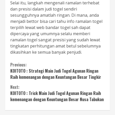
Selai itu, langkah mengenali ramalan terhebat
dan presisi dalam judi togel sendiri
sesungguhnya amatlah ringan. Di mana, anda
menjadi bettor bisa cari tahu info ramalan togel
terpilih lewat web bandar togel sah dapat
dipercaya yang umumnya selalu memberi
ramalan togel sangat presisi yang sudah lewat
tingkatan perhitungan amat betul sebelumnya
dikasihkan ke semua banyak penjudi.
Continue
Previous:
KOITOTO : Strategi Main Judi Togel Agunan Ringan
Reading
Raih kemenangan dengan Keuntungan Besar Tingkir
Next:
KOITOTO : Trick Main Judi Togel Agunan Ringan Raih
kemenangan dengan Keuntungan Besar Nusa Tabukan