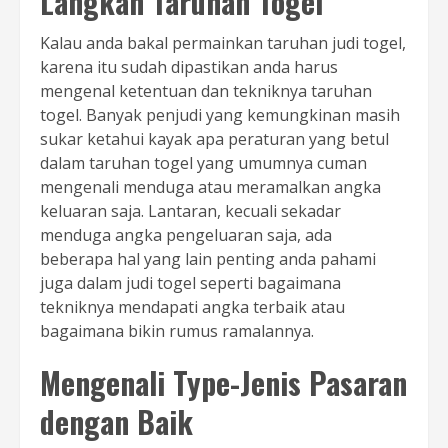
Langkah Taruhan Togel
Kalau anda bakal permainkan taruhan judi togel,
karena itu sudah dipastikan anda harus
mengenal ketentuan dan tekniknya taruhan
togel. Banyak penjudi yang kemungkinan masih
sukar ketahui kayak apa peraturan yang betul
dalam taruhan togel yang umumnya cuman
mengenali menduga atau meramalkan angka
keluaran saja. Lantaran, kecuali sekadar
menduga angka pengeluaran saja, ada
beberapa hal yang lain penting anda pahami
juga dalam judi togel seperti bagaimana
tekniknya mendapati angka terbaik atau
bagaimana bikin rumus ramalannya.
Mengenali Type-Jenis Pasaran
dengan Baik