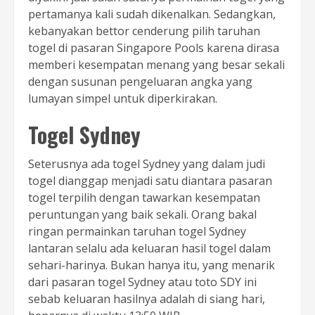
pertamanya kali sudah dikenalkan. Sedangkan,
kebanyakan bettor cenderung pilih taruhan
togel di pasaran Singapore Pools karena dirasa
memberi kesempatan menang yang besar sekali
dengan susunan pengeluaran angka yang
lumayan simpel untuk diperkirakan.
Togel Sydney
Seterusnya ada togel Sydney yang dalam judi
togel dianggap menjadi satu diantara pasaran
togel terpilih dengan tawarkan kesempatan
peruntungan yang baik sekali. Orang bakal
ringan permainkan taruhan togel Sydney
lantaran selalu ada keluaran hasil togel dalam
sehari-harinya. Bukan hanya itu, yang menarik
dari pasaran togel Sydney atau toto SDY ini
sebab keluaran hasilnya adalah di siang hari,