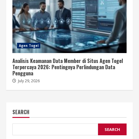
Agen Togel
Analisis Keamanan Data Member di Situs Agen Togel
Terpercaya 2026: Pentingnya Perlindungan Data
Pengguna
July 29, 2026
SEARCH
SEARCH