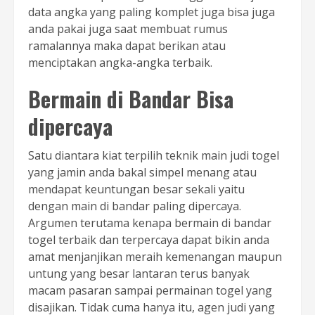
data angka yang paling komplet juga bisa juga
anda pakai juga saat membuat rumus
ramalannya maka dapat berikan atau
menciptakan angka-angka terbaik.
Bermain di Bandar Bisa
dipercaya
Satu diantara kiat terpilih teknik main judi togel
yang jamin anda bakal simpel menang atau
mendapat keuntungan besar sekali yaitu
dengan main di bandar paling dipercaya.
Argumen terutama kenapa bermain di bandar
togel terbaik dan terpercaya dapat bikin anda
amat menjanjikan meraih kemenangan maupun
untung yang besar lantaran terus banyak
macam pasaran sampai permainan togel yang
disajikan. Tidak cuma hanya itu, agen judi yang