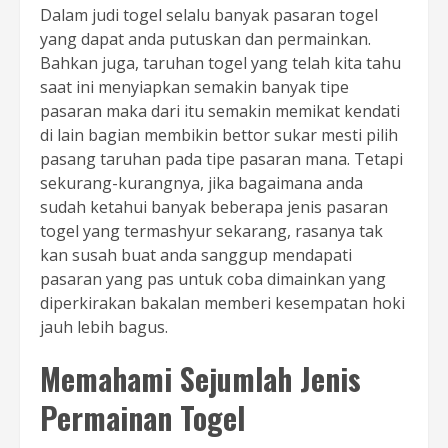
Dalam judi togel selalu banyak pasaran togel
yang dapat anda putuskan dan permainkan.
Bahkan juga, taruhan togel yang telah kita tahu
saat ini menyiapkan semakin banyak tipe
pasaran maka dari itu semakin memikat kendati
di lain bagian membikin bettor sukar mesti pilih
pasang taruhan pada tipe pasaran mana. Tetapi
sekurang-kurangnya, jika bagaimana anda
sudah ketahui banyak beberapa jenis pasaran
togel yang termashyur sekarang, rasanya tak
kan susah buat anda sanggup mendapati
pasaran yang pas untuk coba dimainkan yang
diperkirakan bakalan memberi kesempatan hoki
jauh lebih bagus.
Memahami Sejumlah Jenis
Permainan Togel