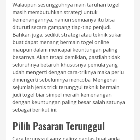
Walaupun sesungguhnya main taruhan togel
masih membutuhkan strategi untuk
kemenangannya, namun semuanya itu bisa
dituruti secara gampang tiap-tiap penjudi.
Bahkan juga, sedikit strategi atau teknik sukar
buat dapat menang bermain togel online
maupun dalam mencapai keuntungan paling
besarnya. Akan tetapi demikian, pastilah tidak
seluruhnya betaruh khususnya pemula yang
udah mengerti dengan cara-triknya maka perlu
dimengerti sebelumnya mencoba. Mengenai
sejumlah jenis trick terunggul teknik bermain
judi togel biar simpel meraih kemenangan
dengan keuntungan paling besar salah satunya
sebagai berikut ini:
Pilih Pasaran Terunggul
Cara terunggul yang paling pantas buat anda