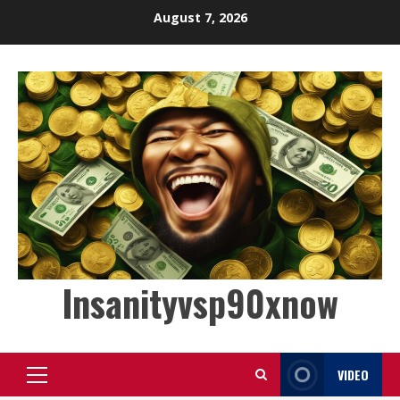
Skip
August 7, 2026
to
content
Insanityvsp90xnow
VIDEO
Primary