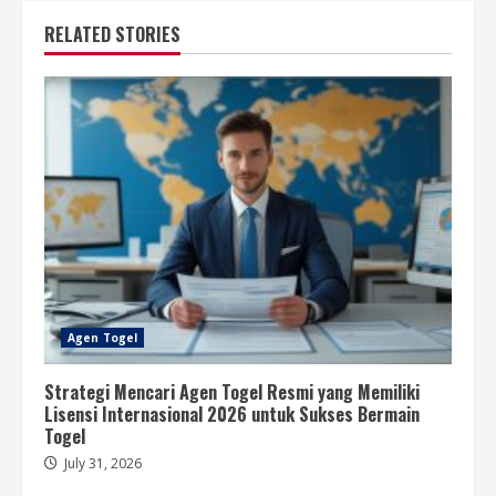
RELATED STORIES
Agen Togel
Strategi Mencari Agen Togel Resmi yang Memiliki
Lisensi Internasional 2026 untuk Sukses Bermain
Togel
July 31, 2026