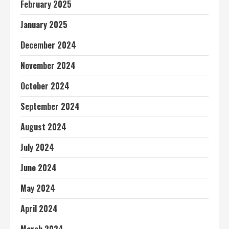
February 2025
January 2025
December 2024
November 2024
October 2024
September 2024
August 2024
July 2024
June 2024
May 2024
April 2024