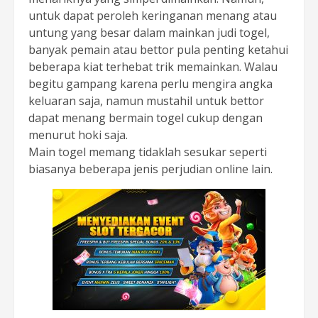
untuk dapat peroleh keringanan menang atau
untung yang besar dalam mainkan judi togel,
banyak pemain atau bettor pula penting ketahui
beberapa kiat terhebat trik memainkan. Walau
begitu gampang karena perlu mengira angka
keluaran saja, namun mustahil untuk bettor
dapat menang bermain togel cukup dengan
menurut hoki saja.
Main togel memang tidaklah sesukar seperti
biasanya beberapa jenis perjudian online lain.