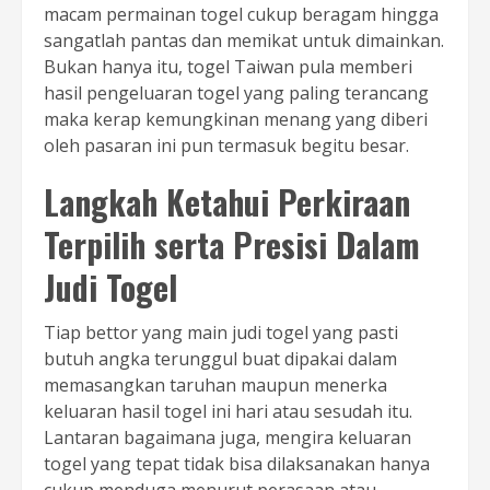
macam permainan togel cukup beragam hingga
sangatlah pantas dan memikat untuk dimainkan.
Bukan hanya itu, togel Taiwan pula memberi
hasil pengeluaran togel yang paling terancang
maka kerap kemungkinan menang yang diberi
oleh pasaran ini pun termasuk begitu besar.
Langkah Ketahui Perkiraan
Terpilih serta Presisi Dalam
Judi Togel
Tiap bettor yang main judi togel yang pasti
butuh angka terunggul buat dipakai dalam
memasangkan taruhan maupun menerka
keluaran hasil togel ini hari atau sesudah itu.
Lantaran bagaimana juga, mengira keluaran
togel yang tepat tidak bisa dilaksanakan hanya