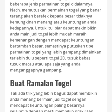
beberapa jenis permainan togel didalamnya.
Nach, memutuskan permainan togel yang benar
terang akan berefek kepada besar tidaknya
kemungkinan menang atau keuntungan anda
kedepannya. Untuk itu, biar dapat makin bikin
anda main judi togel lebih mudah meraih
kemenangan dengan mendapat keuntungan
bertambah besar, semestinya putuskan tipe
permainan togel yang lebih gampang dimainkan
terlebih dulu seperti togel 2D, tusuk bebas,
tusuk macau atau apa saja yang anda
menganggapnya gampang.
Buat Ramalan Togel
Tak ada trik yang lebih bagus dapat membikin
anda menang bermain judi togel dengan
mendapat keuntungan paling besarnya
selainnya dengan mesti membikin prakiraan