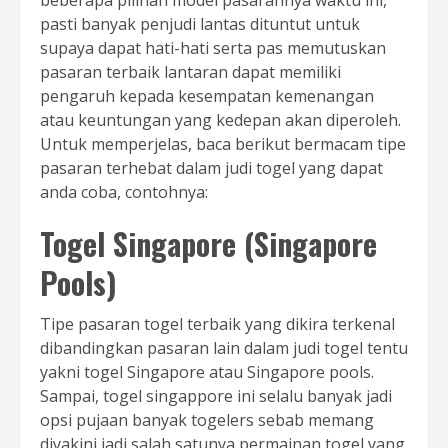
beberapa pilihan model pasarannya waktu ini,
pasti banyak penjudi lantas dituntut untuk
supaya dapat hati-hati serta pas memutuskan
pasaran terbaik lantaran dapat memiliki
pengaruh kepada kesempatan kemenangan
atau keuntungan yang kedepan akan diperoleh.
Untuk memperjelas, baca berikut bermacam tipe
pasaran terhebat dalam judi togel yang dapat
anda coba, contohnya:
Togel Singapore (Singapore
Pools)
Tipe pasaran togel terbaik yang dikira terkenal
dibandingkan pasaran lain dalam judi togel tentu
yakni togel Singapore atau Singapore pools.
Sampai, togel singappore ini selalu banyak jadi
opsi pujaan banyak togelers sebab memang
diyakini jadi salah satunya permainan togel yang