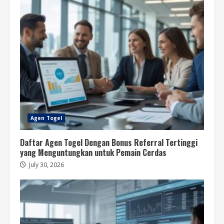
Agen Togel
Daftar Agen Togel Dengan Bonus Referral Tertinggi
yang Menguntungkan untuk Pemain Cerdas
July 30, 2026