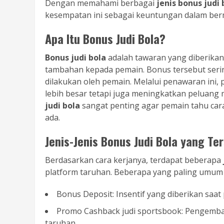
Dengan memahami berbagai
jenis bonus judi 
kesempatan ini sebagai keuntungan dalam berm
Apa Itu Bonus Judi Bola?
Bonus judi bola
adalah tawaran yang diberikan
tambahan kepada pemain. Bonus tersebut sering
dilakukan oleh pemain. Melalui penawaran ini
lebih besar tetapi juga meningkatkan pelua
judi bola
sangat penting agar pemain tahu car
ada.
Jenis-Jenis Bonus Judi Bola yang Te
Berdasarkan cara kerjanya, terdapat beberapa
platform taruhan. Beberapa yang paling umum
Bonus Deposit: Insentif yang diberikan saa
Promo Cashback judi sportsbook: Pengembal
taruhan.