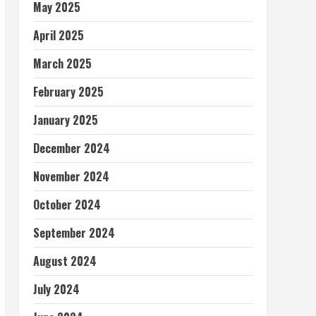
May 2025
April 2025
March 2025
February 2025
January 2025
December 2024
November 2024
October 2024
September 2024
August 2024
July 2024