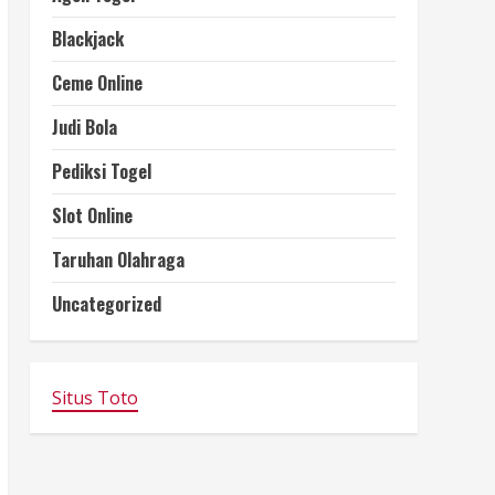
Blackjack
Ceme Online
Judi Bola
Pediksi Togel
Slot Online
Taruhan Olahraga
Uncategorized
Situs Toto