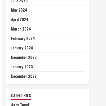
June 2024
May 2024
April 2024
March 2024
February 2024
January 2024
December 2023
January 2023
December 2022
CATEGORIES
Agen Togel