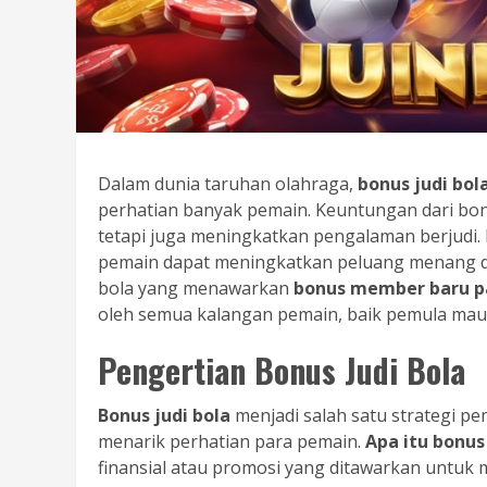
Dalam dunia taruhan olahraga,
bonus judi bol
perhatian banyak pemain. Keuntungan dari bo
tetapi juga meningkatkan pengalaman berjud
pemain dapat meningkatkan peluang menang dan
bola yang menawarkan
bonus member baru p
oleh semua kalangan pemain, baik pemula ma
Pengertian Bonus Judi Bola
Bonus judi bola
menjadi salah satu strategi p
menarik perhatian para pemain.
Apa itu bonus 
finansial atau promosi yang ditawarkan untuk