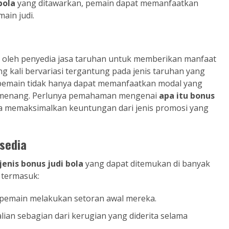
bola
yang ditawarkan, pemain dapat memanfaatkan
ain judi.
 oleh penyedia jasa taruhan untuk memberikan manfaat
 kali bervariasi tergantung pada jenis taruhan yang
, pemain tidak hanya dapat memanfaatkan modal yang
ng menang. Perlunya pemahaman mengenai
apa itu bonus
a memaksimalkan keuntungan dari jenis promosi yang
rsedia
jenis bonus judi bola
yang dapat ditemukan di banyak
 termasuk:
t pemain melakukan setoran awal mereka.
ian sebagian dari kerugian yang diderita selama