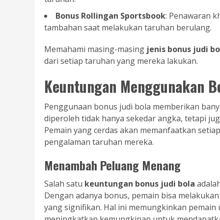
Bonus Rollingan Sportsbook
: Penawaran 
tambahan saat melakukan taruhan berulang.
Memahami masing-masing
jenis bonus judi bo
dari setiap taruhan yang mereka lakukan.
Keuntungan Menggunakan Bo
Penggunaan bonus judi bola memberikan bany
diperoleh tidak hanya sekedar angka, tetapi j
Pemain yang cerdas akan memanfaatkan setia
pengalaman taruhan mereka.
Menambah Peluang Menang
Salah satu
keuntungan bonus judi bola
adala
Dengan adanya bonus, pemain bisa melakukan 
yang signifikan. Hal ini memungkinkan pemain 
meningkatkan kemungkinan untuk mendapatkan 