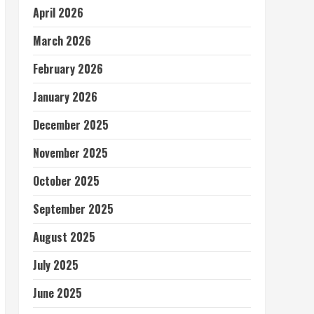
April 2026
March 2026
February 2026
January 2026
December 2025
November 2025
October 2025
September 2025
August 2025
July 2025
June 2025