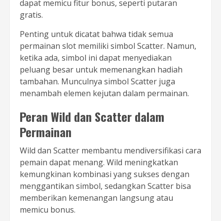
dapat memicu fitur bonus, seperti putaran
gratis.
Penting untuk dicatat bahwa tidak semua
permainan slot memiliki simbol Scatter. Namun,
ketika ada, simbol ini dapat menyediakan
peluang besar untuk memenangkan hadiah
tambahan. Munculnya simbol Scatter juga
menambah elemen kejutan dalam permainan.
Peran Wild dan Scatter dalam
Permainan
Wild dan Scatter membantu mendiversifikasi cara
pemain dapat menang. Wild meningkatkan
kemungkinan kombinasi yang sukses dengan
menggantikan simbol, sedangkan Scatter bisa
memberikan kemenangan langsung atau
memicu bonus.