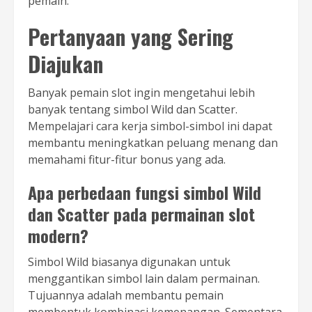
pemain.
Pertanyaan yang Sering
Diajukan
Banyak pemain slot ingin mengetahui lebih
banyak tentang simbol Wild dan Scatter.
Mempelajari cara kerja simbol-simbol ini dapat
membantu meningkatkan peluang menang dan
memahami fitur-fitur bonus yang ada.
Apa perbedaan fungsi simbol Wild
dan Scatter pada permainan slot
modern?
Simbol Wild biasanya digunakan untuk
menggantikan simbol lain dalam permainan.
Tujuannya adalah membantu pemain
membentuk kombinasi kemenangan. Sementara