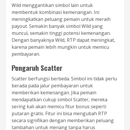
Wild menggantikan simbol lain untuk
membentuk kombinasi kemenangan. Ini
meningkatkan peluang pemain untuk meraih
payout. Semakin banyak simbol Wild yang
muncul, semakin tinggi potensi kemenangan.
Dengan banyaknya Wild, RTP dapat meningkat,
karena pemain lebih mungkin untuk memicu
pembayaran.
Pengaruh Scatter
Scatter berfungsi berbeda. Simbol ini tidak perlu
berada pada jalur pembayaran untuk
memberikan kemenangan. Jika pemain
mendapatkan cukup simbol Scatter, mereka
sering kali akan memicu fitur bonus seperti
putaran gratis. Fitur ini bisa mengubah RTP
secara signifikan dengan memberikan peluang
tambahan untuk menang tanpa harus