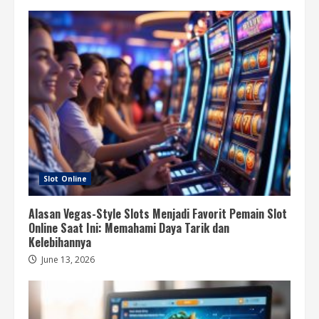
Slot Online
Alasan Vegas-Style Slots Menjadi Favorit Pemain Slot
Online Saat Ini: Memahami Daya Tarik dan
Kelebihannya
June 13, 2026