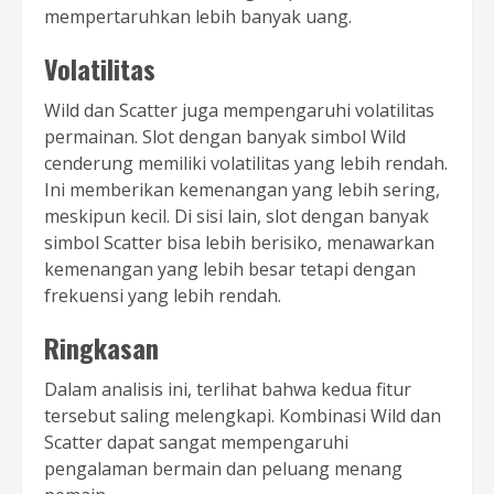
mempertaruhkan lebih banyak uang.
Volatilitas
Wild dan Scatter juga mempengaruhi volatilitas
permainan. Slot dengan banyak simbol Wild
cenderung memiliki volatilitas yang lebih rendah.
Ini memberikan kemenangan yang lebih sering,
meskipun kecil. Di sisi lain, slot dengan banyak
simbol Scatter bisa lebih berisiko, menawarkan
kemenangan yang lebih besar tetapi dengan
frekuensi yang lebih rendah.
Ringkasan
Dalam analisis ini, terlihat bahwa kedua fitur
tersebut saling melengkapi. Kombinasi Wild dan
Scatter dapat sangat mempengaruhi
pengalaman bermain dan peluang menang