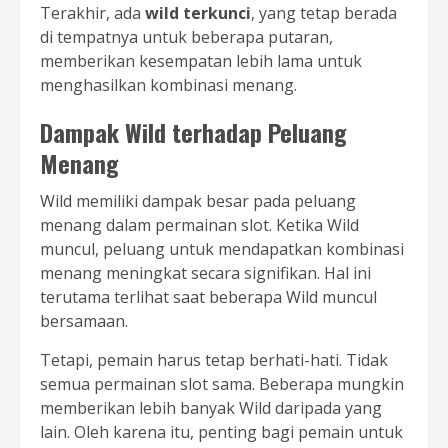
Terakhir, ada
wild terkunci
, yang tetap berada
di tempatnya untuk beberapa putaran,
memberikan kesempatan lebih lama untuk
menghasilkan kombinasi menang.
Dampak Wild terhadap Peluang
Menang
Wild memiliki dampak besar pada peluang
menang dalam permainan slot. Ketika Wild
muncul, peluang untuk mendapatkan kombinasi
menang meningkat secara signifikan. Hal ini
terutama terlihat saat beberapa Wild muncul
bersamaan.
Tetapi, pemain harus tetap berhati-hati. Tidak
semua permainan slot sama. Beberapa mungkin
memberikan lebih banyak Wild daripada yang
lain. Oleh karena itu, penting bagi pemain untuk