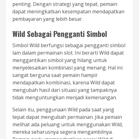
penting. Dengan strategi yang tepat, pemain
dapat meningkatkan kesempatan mendapatkan
pembayaran yang lebih besar.
Wild Sebagai Pengganti Simbol
Simbol Wild berfungsi sebagai pengganti simbol
lain dalam permainan slot. Ini berarti Wild dapat
menggantikan simbol yang hilang untuk
menyelesaikan kombinasi yang menang. Hal ini
sangat berguna saat pemain hampir
mendapatkan kombinasi, karena Wild dapat
mengubah hasil dari situasi yang tampaknya
tidak menguntungkan menjadi kemenangan.
Selain itu, penggunaan Wild pada saat yang
tepat dapat mengubah permainan. Jika pemain
melihat ada peluang untuk menggunakan Wild,
mereka seharusnya segera mengambilnya.