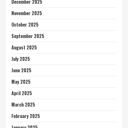
December 2025
November 2025
October 2025
September 2025
August 2025
July 2025
June 2025
May 2025
April 2025
March 2025
February 2025
January 2025