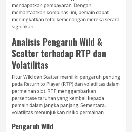
mendapatkan pembayaran. Dengan
memanfaatkan kombinasi ini, pemain dapat
meningkatkan total kemenangan mereka secara
signifikan.
Analisis Pengaruh Wild &
Scatter terhadap RTP dan
Volatilitas
Fitur Wild dan Scatter memiliki pengaruh penting
pada Return to Player (RTP) dan volatilitas dalam
permainan slot. RTP menggambarkan
persentase taruhan yang kembali kepada
pemain dalam jangka panjang. Sementara,
volatilitas menunjukkan risiko permainan.
Pengaruh Wild