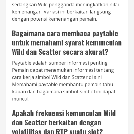
sedangkan Wild pengganda meningkatkan nilai
kemenangan. Variasi ini berkaitan langsung
dengan potensi kemenangan pemain.
Bagaimana cara membaca paytable
untuk memahami syarat kemunculan
Wild dan Scatter secara akurat?
Paytable adalah sumber informasi penting.
Pemain dapat menemukan informasi tentang
cara kerja simbol Wild dan Scatter di sini.
Memahami paytable membantu pemain tahu
kapan dan bagaimana simbol-simbol ini dapat
muncul.
Apakah frekuensi kemunculan Wild
dan Scatter berkaitan dengan
volatilitas dan RTP suatu slot?