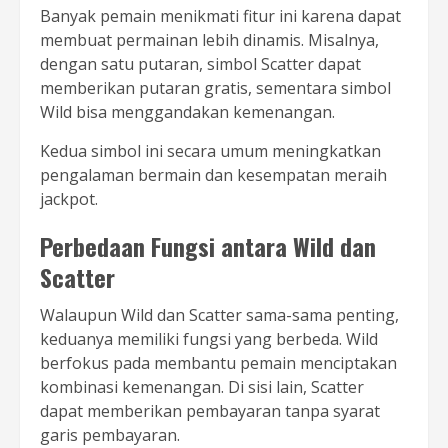
Banyak pemain menikmati fitur ini karena dapat
membuat permainan lebih dinamis. Misalnya,
dengan satu putaran, simbol Scatter dapat
memberikan putaran gratis, sementara simbol
Wild bisa menggandakan kemenangan.
Kedua simbol ini secara umum meningkatkan
pengalaman bermain dan kesempatan meraih
jackpot.
Perbedaan Fungsi antara Wild dan
Scatter
Walaupun Wild dan Scatter sama-sama penting,
keduanya memiliki fungsi yang berbeda. Wild
berfokus pada membantu pemain menciptakan
kombinasi kemenangan. Di sisi lain, Scatter
dapat memberikan pembayaran tanpa syarat
garis pembayaran.