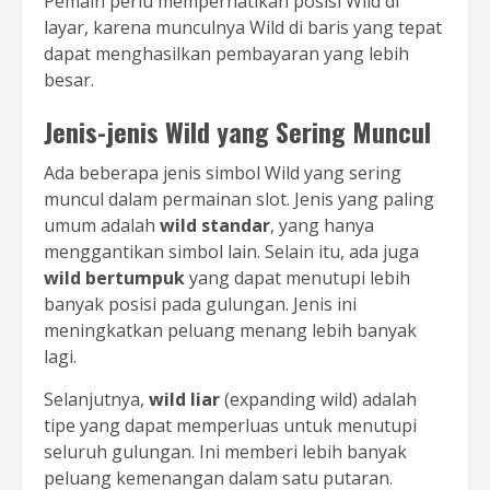
Pemain perlu memperhatikan posisi Wild di
layar, karena munculnya Wild di baris yang tepat
dapat menghasilkan pembayaran yang lebih
besar.
Jenis-jenis Wild yang Sering Muncul
Ada beberapa jenis simbol Wild yang sering
muncul dalam permainan slot. Jenis yang paling
umum adalah
wild standar
, yang hanya
menggantikan simbol lain. Selain itu, ada juga
wild bertumpuk
yang dapat menutupi lebih
banyak posisi pada gulungan. Jenis ini
meningkatkan peluang menang lebih banyak
lagi.
Selanjutnya,
wild liar
(expanding wild) adalah
tipe yang dapat memperluas untuk menutupi
seluruh gulungan. Ini memberi lebih banyak
peluang kemenangan dalam satu putaran.