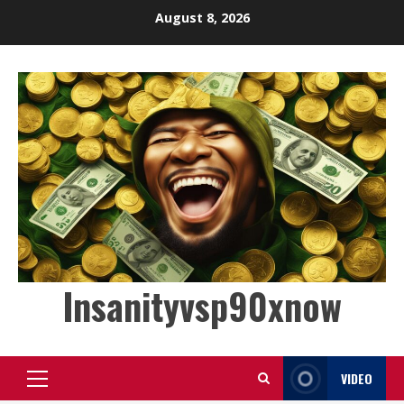
Skip
August 8, 2026
to
content
Insanityvsp90xnow
VIDEO
Primary