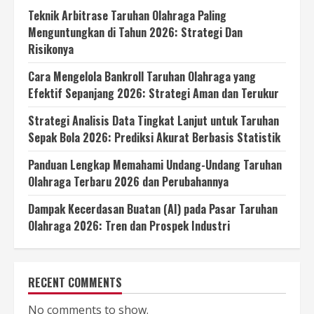
Teknik Arbitrase Taruhan Olahraga Paling
Menguntungkan di Tahun 2026: Strategi Dan
Risikonya
Cara Mengelola Bankroll Taruhan Olahraga yang
Efektif Sepanjang 2026: Strategi Aman dan Terukur
Strategi Analisis Data Tingkat Lanjut untuk Taruhan
Sepak Bola 2026: Prediksi Akurat Berbasis Statistik
Panduan Lengkap Memahami Undang-Undang Taruhan
Olahraga Terbaru 2026 dan Perubahannya
Dampak Kecerdasan Buatan (AI) pada Pasar Taruhan
Olahraga 2026: Tren dan Prospek Industri
RECENT COMMENTS
No comments to show.