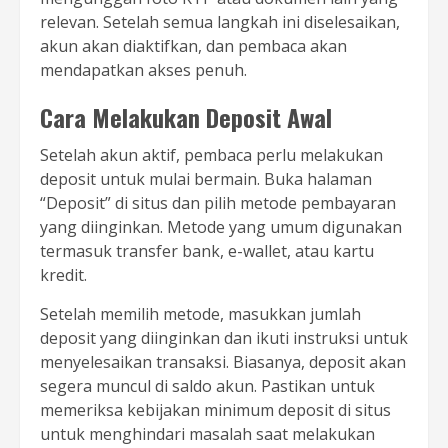
relevan. Setelah semua langkah ini diselesaikan,
akun akan diaktifkan, dan pembaca akan
mendapatkan akses penuh.
Cara Melakukan Deposit Awal
Setelah akun aktif, pembaca perlu melakukan
deposit untuk mulai bermain. Buka halaman
“Deposit” di situs dan pilih metode pembayaran
yang diinginkan. Metode yang umum digunakan
termasuk transfer bank, e-wallet, atau kartu
kredit.
Setelah memilih metode, masukkan jumlah
deposit yang diinginkan dan ikuti instruksi untuk
menyelesaikan transaksi. Biasanya, deposit akan
segera muncul di saldo akun. Pastikan untuk
memeriksa kebijakan minimum deposit di situs
untuk menghindari masalah saat melakukan