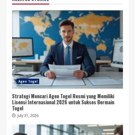
Agen Togel
Strategi Mencari Agen Togel Resmi yang Memiliki
Lisensi Internasional 2026 untuk Sukses Bermain
Togel
July 31, 2026