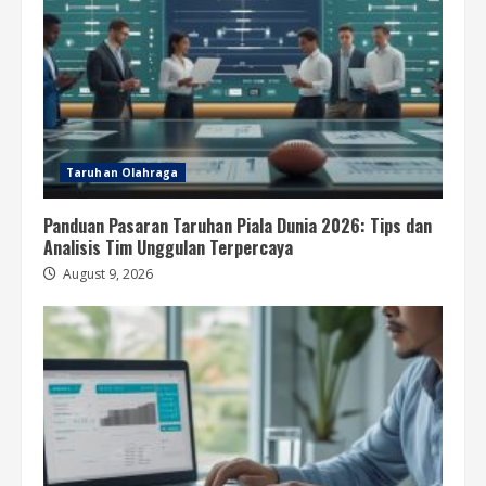
Taruhan Olahraga
Panduan Pasaran Taruhan Piala Dunia 2026: Tips dan
Analisis Tim Unggulan Terpercaya
August 9, 2026