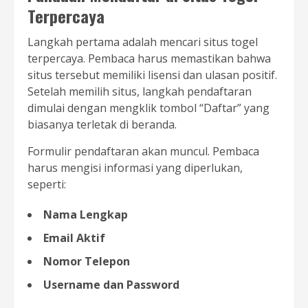
Terpercaya
Langkah pertama adalah mencari situs togel
terpercaya. Pembaca harus memastikan bahwa
situs tersebut memiliki lisensi dan ulasan positif.
Setelah memilih situs, langkah pendaftaran
dimulai dengan mengklik tombol “Daftar” yang
biasanya terletak di beranda.
Formulir pendaftaran akan muncul. Pembaca
harus mengisi informasi yang diperlukan,
seperti:
Nama Lengkap
Email Aktif
Nomor Telepon
Username dan Password