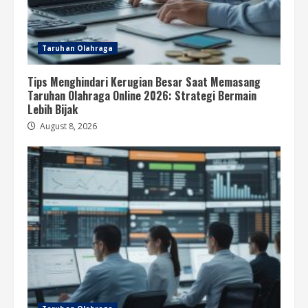
Taruhan Olahraga
Tips Menghindari Kerugian Besar Saat Memasang
Taruhan Olahraga Online 2026: Strategi Bermain
Lebih Bijak
August 8, 2026