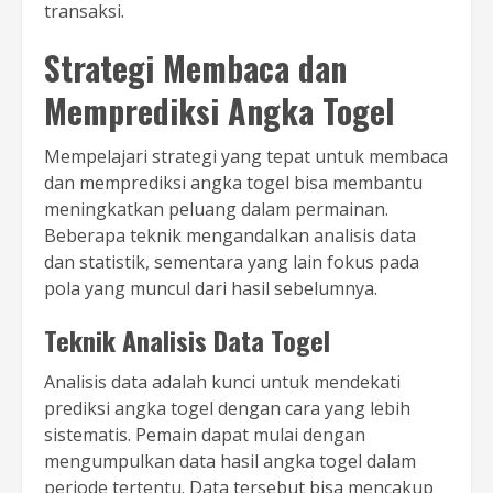
transaksi.
Strategi Membaca dan
Memprediksi Angka Togel
Mempelajari strategi yang tepat untuk membaca
dan memprediksi angka togel bisa membantu
meningkatkan peluang dalam permainan.
Beberapa teknik mengandalkan analisis data
dan statistik, sementara yang lain fokus pada
pola yang muncul dari hasil sebelumnya.
Teknik Analisis Data Togel
Analisis data adalah kunci untuk mendekati
prediksi angka togel dengan cara yang lebih
sistematis. Pemain dapat mulai dengan
mengumpulkan data hasil angka togel dalam
periode tertentu. Data tersebut bisa mencakup