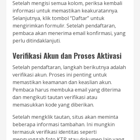
Setelah mengisi semua kolom, periksa kembali
informasi untuk memastikan keakuratannya.
Selanjutnya, klik tombol “Daftar” untuk
mengirimkan formulir. Setelah pendaftaran,
pembaca akan menerima email konfirmasi, yang
perlu ditindaklanjuti.
Verifikasi Akun dan Proses Aktivasi
Setelah pendaftaran, langkah berikutnya adalah
verifikasi akun. Proses ini penting untuk
memastikan keamanan dan keaslian akun.
Pembaca harus membuka email yang diterima
dan mengikuti tautan verifikasi atau
memasukkan kode yang diberikan.
Setelah mengklik tautan, situs akan meminta
beberapa informasi tambahan. Ini mungkin
termasuk verifikasi identitas seperti
mengunggah foto KTP atau dokumen lain yang