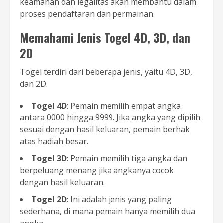
keamanan dan legalitas akan membantu dalam
proses pendaftaran dan permainan.
Memahami Jenis Togel 4D, 3D, dan
2D
Togel terdiri dari beberapa jenis, yaitu 4D, 3D,
dan 2D.
Togel 4D
: Pemain memilih empat angka
antara 0000 hingga 9999. Jika angka yang dipilih
sesuai dengan hasil keluaran, pemain berhak
atas hadiah besar.
Togel 3D
: Pemain memilih tiga angka dan
berpeluang menang jika angkanya cocok
dengan hasil keluaran.
Togel 2D
: Ini adalah jenis yang paling
sederhana, di mana pemain hanya memilih dua
angka.