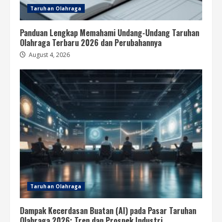
Taruhan Olahraga
Panduan Lengkap Memahami Undang-Undang Taruhan
Olahraga Terbaru 2026 dan Perubahannya
August 4, 2026
Taruhan Olahraga
Dampak Kecerdasan Buatan (AI) pada Pasar Taruhan
Olahraga 2026: Tren dan Prospek Industri