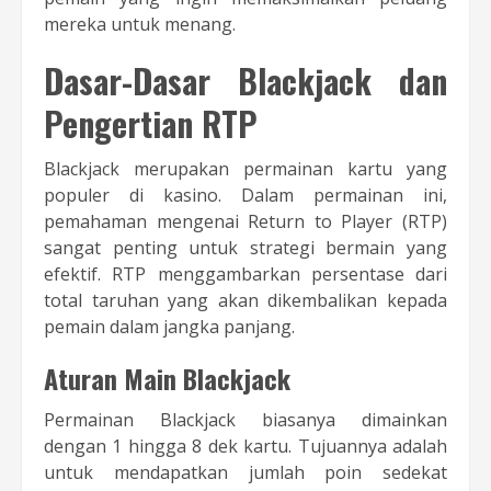
mereka untuk menang.
Dasar-Dasar Blackjack dan
Pengertian RTP
Blackjack merupakan permainan kartu yang
populer di kasino. Dalam permainan ini,
pemahaman mengenai Return to Player (RTP)
sangat penting untuk strategi bermain yang
efektif. RTP menggambarkan persentase dari
total taruhan yang akan dikembalikan kepada
pemain dalam jangka panjang.
Aturan Main Blackjack
Permainan Blackjack biasanya dimainkan
dengan 1 hingga 8 dek kartu. Tujuannya adalah
untuk mendapatkan jumlah poin sedekat