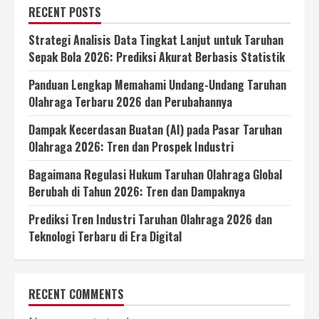
RECENT POSTS
Strategi Analisis Data Tingkat Lanjut untuk Taruhan
Sepak Bola 2026: Prediksi Akurat Berbasis Statistik
Panduan Lengkap Memahami Undang-Undang Taruhan
Olahraga Terbaru 2026 dan Perubahannya
Dampak Kecerdasan Buatan (AI) pada Pasar Taruhan
Olahraga 2026: Tren dan Prospek Industri
Bagaimana Regulasi Hukum Taruhan Olahraga Global
Berubah di Tahun 2026: Tren dan Dampaknya
Prediksi Tren Industri Taruhan Olahraga 2026 dan
Teknologi Terbaru di Era Digital
RECENT COMMENTS