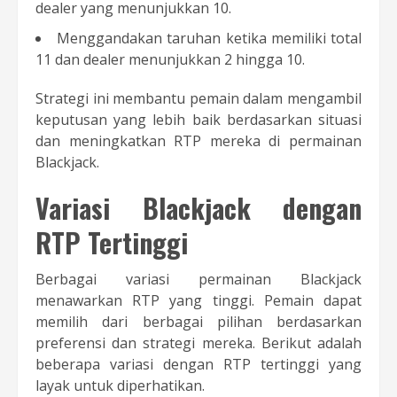
dealer yang menunjukkan 10.
Menggandakan taruhan ketika memiliki total
11 dan dealer menunjukkan 2 hingga 10.
Strategi ini membantu pemain dalam mengambil
keputusan yang lebih baik berdasarkan situasi
dan meningkatkan RTP mereka di permainan
Blackjack.
Variasi Blackjack dengan
RTP Tertinggi
Berbagai variasi permainan Blackjack
menawarkan RTP yang tinggi. Pemain dapat
memilih dari berbagai pilihan berdasarkan
preferensi dan strategi mereka. Berikut adalah
beberapa variasi dengan RTP tertinggi yang
layak untuk diperhatikan.