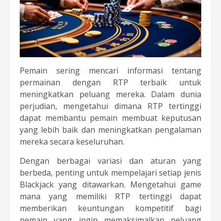
Pemain sering mencari informasi tentang
permainan dengan RTP terbaik untuk
meningkatkan peluang mereka. Dalam dunia
perjudian, mengetahui dimana RTP tertinggi
dapat membantu pemain membuat keputusan
yang lebih baik dan meningkatkan pengalaman
mereka secara keseluruhan.
Dengan berbagai variasi dan aturan yang
berbeda, penting untuk mempelajari setiap jenis
Blackjack yang ditawarkan. Mengetahui game
mana yang memiliki RTP tertinggi dapat
memberikan keuntungan kompetitif bagi
pemain yang ingin memaksimalkan peluang