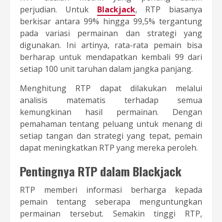
perjudian. Untuk
Blackjack
, RTP biasanya
berkisar antara 99% hingga 99,5% tergantung
pada variasi permainan dan strategi yang
digunakan. Ini artinya, rata-rata pemain bisa
berharap untuk mendapatkan kembali 99 dari
setiap 100 unit taruhan dalam jangka panjang.
Menghitung RTP dapat dilakukan melalui
analisis matematis terhadap semua
kemungkinan hasil permainan. Dengan
pemahaman tentang peluang untuk menang di
setiap tangan dan strategi yang tepat, pemain
dapat meningkatkan RTP yang mereka peroleh.
Pentingnya RTP dalam Blackjack
RTP memberi informasi berharga kepada
pemain tentang seberapa menguntungkan
permainan tersebut. Semakin tinggi RTP,