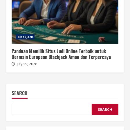
Blackjack
Panduan Memilih Situs Judi Online Terbaik untuk
Bermain European Blackjack Aman dan Terpercaya
July 19, 2026
SEARCH
SEARCH