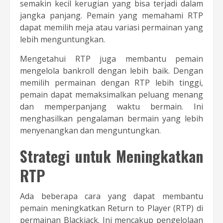
semakin kecil kerugian yang bisa terjadi dalam
jangka panjang. Pemain yang memahami RTP
dapat memilih meja atau variasi permainan yang
lebih menguntungkan.
Mengetahui RTP juga membantu pemain
mengelola bankroll dengan lebih baik. Dengan
memilih permainan dengan RTP lebih tinggi,
pemain dapat memaksimalkan peluang menang
dan memperpanjang waktu bermain. Ini
menghasilkan pengalaman bermain yang lebih
menyenangkan dan menguntungkan.
Strategi untuk Meningkatkan
RTP
Ada beberapa cara yang dapat membantu
pemain meningkatkan Return to Player (RTP) di
permainan Blackjack. Ini mencakup pengelolaan