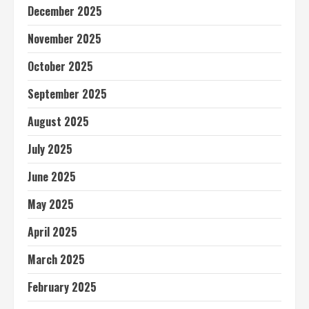
December 2025
November 2025
October 2025
September 2025
August 2025
July 2025
June 2025
May 2025
April 2025
March 2025
February 2025