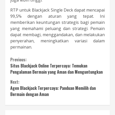
juga lebih tinggi.
RTP untuk Blackjack Single Deck dapat mencapai
99,5% dengan aturan yang tepat. Ini
memberikan keuntungan strategis bagi pemain
yang memahami peluang dan strategi. Pemain
dapat membagi, menggandakan, dan melakukan
penyerahan, meningkatkan variasi dalam
permainan.
Continue
Previous:
Situs Blackjack Online Terpercaya: Temukan
Reading
Pengalaman Bermain yang Aman dan Menguntungkan
Next:
Agen Blackjack Terpercaya: Panduan Memilih dan
Bermain dengan Aman