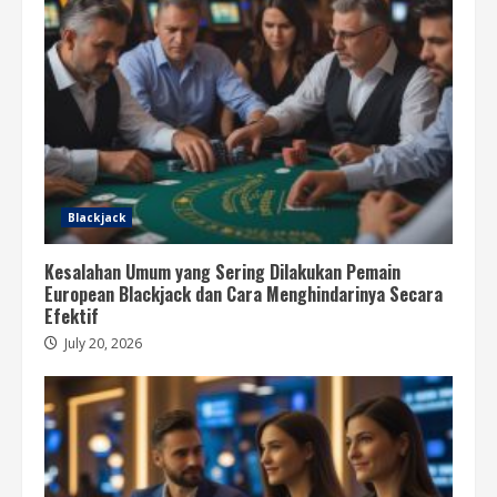
Blackjack
Kesalahan Umum yang Sering Dilakukan Pemain
European Blackjack dan Cara Menghindarinya Secara
Efektif
July 20, 2026