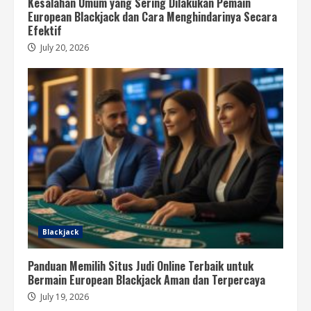
Kesalahan Umum yang Sering Dilakukan Pemain
European Blackjack dan Cara Menghindarinya Secara
Efektif
July 20, 2026
Blackjack
Panduan Memilih Situs Judi Online Terbaik untuk
Bermain European Blackjack Aman dan Terpercaya
July 19, 2026