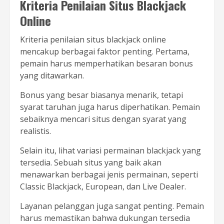
Kriteria Penilaian Situs Blackjack
Online
Kriteria penilaian situs blackjack online
mencakup berbagai faktor penting. Pertama,
pemain harus memperhatikan besaran bonus
yang ditawarkan.
Bonus yang besar biasanya menarik, tetapi
syarat taruhan juga harus diperhatikan. Pemain
sebaiknya mencari situs dengan syarat yang
realistis.
Selain itu, lihat variasi permainan blackjack yang
tersedia. Sebuah situs yang baik akan
menawarkan berbagai jenis permainan, seperti
Classic Blackjack, European, dan Live Dealer.
Layanan pelanggan juga sangat penting. Pemain
harus memastikan bahwa dukungan tersedia