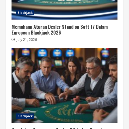
Blackjack
Memahami Aturan Dealer Stand on Soft 17 Dalam
European Blackjack 2026
July 21, 2026
Blackjack