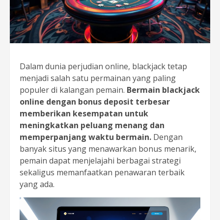
Dalam dunia perjudian online, blackjack tetap
menjadi salah satu permainan yang paling
populer di kalangan pemain.
Bermain blackjack
online dengan bonus deposit terbesar
memberikan kesempatan untuk
meningkatkan peluang menang dan
memperpanjang waktu bermain.
Dengan
banyak situs yang menawarkan bonus menarik,
pemain dapat menjelajahi berbagai strategi
sekaligus memanfaatkan penawaran terbaik
yang ada.