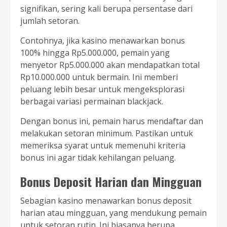
signifikan, sering kali berupa persentase dari
jumlah setoran.
Contohnya, jika kasino menawarkan bonus
100% hingga Rp5.000.000, pemain yang
menyetor Rp5.000.000 akan mendapatkan total
Rp10.000.000 untuk bermain. Ini memberi
peluang lebih besar untuk mengeksplorasi
berbagai variasi permainan blackjack.
Dengan bonus ini, pemain harus mendaftar dan
melakukan setoran minimum. Pastikan untuk
memeriksa syarat untuk memenuhi kriteria
bonus ini agar tidak kehilangan peluang.
Bonus Deposit Harian dan Mingguan
Sebagian kasino menawarkan bonus deposit
harian atau mingguan, yang mendukung pemain
untuk setoran rutin. Ini biasanya berupa