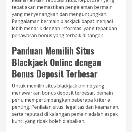
keamanan dan reputasi situs. Keputusan yang
tepat akan memastikan pengalaman bermain
yang menyenangkan dan menguntungkan.
Pengalaman bermain blackjack dapat menjadi
lebih menarik dengan informasi yang tepat dan
penawaran bonus yang terbaik di tangan.
Panduan Memilih Situs
Blackjack Online dengan
Bonus Deposit Terbesar
Untuk memilih situs blackjack online yang
menawarkan bonus deposit terbesar, pemain
perlu mempertimbangkan beberapa kriteria
penting. Penilaian situs, legalitas dan keamanan,
serta reputasi di kalangan pemain adalah aspek
kunci yang tidak boleh diabaikan.