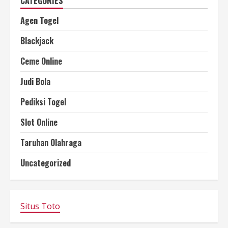
CATEGORIES
Agen Togel
Blackjack
Ceme Online
Judi Bola
Pediksi Togel
Slot Online
Taruhan Olahraga
Uncategorized
Situs Toto