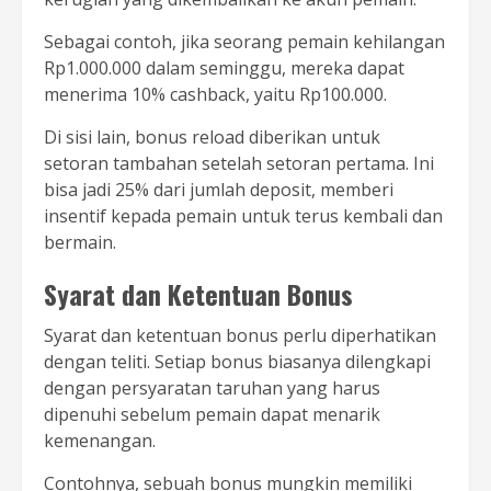
Sebagai contoh, jika seorang pemain kehilangan
Rp1.000.000 dalam seminggu, mereka dapat
menerima 10% cashback, yaitu Rp100.000.
Di sisi lain, bonus reload diberikan untuk
setoran tambahan setelah setoran pertama. Ini
bisa jadi 25% dari jumlah deposit, memberi
insentif kepada pemain untuk terus kembali dan
bermain.
Syarat dan Ketentuan Bonus
Syarat dan ketentuan bonus perlu diperhatikan
dengan teliti. Setiap bonus biasanya dilengkapi
dengan persyaratan taruhan yang harus
dipenuhi sebelum pemain dapat menarik
kemenangan.
Contohnya, sebuah bonus mungkin memiliki