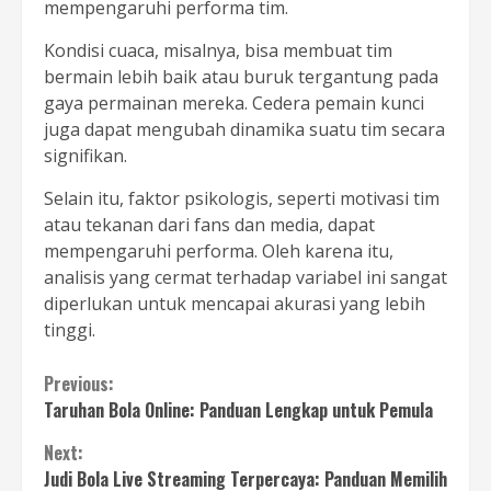
mempengaruhi performa tim.
Kondisi cuaca, misalnya, bisa membuat tim
bermain lebih baik atau buruk tergantung pada
gaya permainan mereka. Cedera pemain kunci
juga dapat mengubah dinamika suatu tim secara
signifikan.
Selain itu, faktor psikologis, seperti motivasi tim
atau tekanan dari fans dan media, dapat
mempengaruhi performa. Oleh karena itu,
analisis yang cermat terhadap variabel ini sangat
diperlukan untuk mencapai akurasi yang lebih
tinggi.
Continue
Previous:
Taruhan Bola Online: Panduan Lengkap untuk Pemula
Reading
Next:
Judi Bola Live Streaming Terpercaya: Panduan Memilih