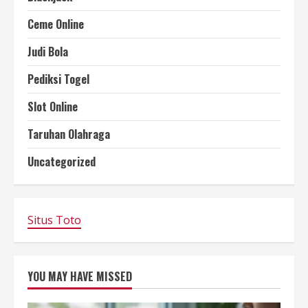
Ceme Online
Judi Bola
Pediksi Togel
Slot Online
Taruhan Olahraga
Uncategorized
Situs Toto
YOU MAY HAVE MISSED