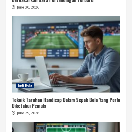
Berdasarkan Data Pertandingan Terbaru
June 30, 2026
Judi Bola
Teknik Taruhan Handicap Dalam Sepak Bola Yang Perlu
Diketahui Pemula
June 29, 2026