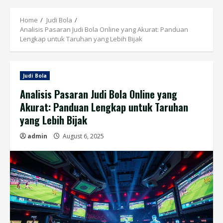
Menu
Home
Judi Bola
Analisis Pasaran Judi Bola Online yang Akurat: Panduan
Lengkap untuk Taruhan yang Lebih Bijak
Judi Bola
Analisis Pasaran Judi Bola Online yang
Akurat: Panduan Lengkap untuk Taruhan
yang Lebih Bijak
admin
August 6, 2025