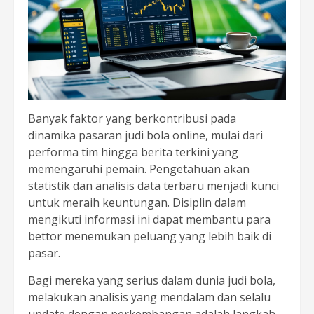
Banyak faktor yang berkontribusi pada
dinamika pasaran judi bola online, mulai dari
performa tim hingga berita terkini yang
memengaruhi pemain. Pengetahuan akan
statistik dan analisis data terbaru menjadi kunci
untuk meraih keuntungan. Disiplin dalam
mengikuti informasi ini dapat membantu para
bettor menemukan peluang yang lebih baik di
pasar.
Bagi mereka yang serius dalam dunia judi bola,
melakukan analisis yang mendalam dan selalu