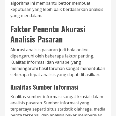
algoritma ini membantu bettor membuat
keputusan yang lebih baik berdasarkan analisis
yang mendalam.
Faktor Penentu Akurasi
Analisis Pasaran
Akurasi analisis pasaran judi bola online
dipengaruhi oleh beberapa faktor penting.
Kualitas informasi dan variabel yang
memengaruhi hasil taruhan sangat menentukan
seberapa tepat analisis yang dapat dihasilkan.
Kualitas Sumber Informasi
Kualitas sumber informasi sangat krusial dalam
analisis pasaran. Sumber informasi yang
terpercaya seperti situs statistik olahraga, media
berita terkenal, dan analisis pakar memberikan