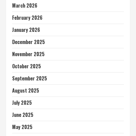
March 2026
February 2026
January 2026
December 2025
November 2025
October 2025
September 2025
August 2025
July 2025
June 2025
May 2025