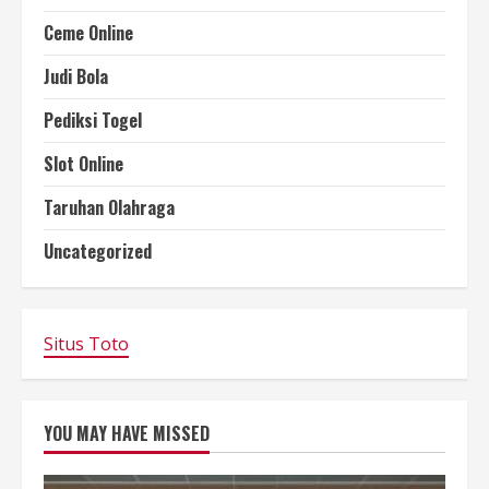
Ceme Online
Judi Bola
Pediksi Togel
Slot Online
Taruhan Olahraga
Uncategorized
Situs Toto
YOU MAY HAVE MISSED