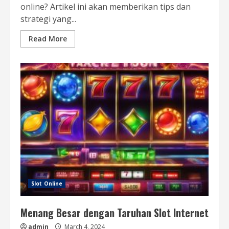
online? Artikel ini akan memberikan tips dan
strategi yang...
Read More
Slot Online
Menang Besar dengan Taruhan Slot Internet
admin
March 4, 2024