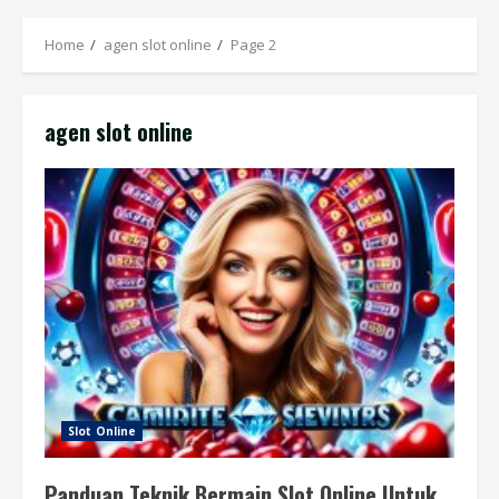
Menu
Home
agen slot online
Page 2
agen slot online
Slot Online
Panduan Teknik Bermain Slot Online Untuk