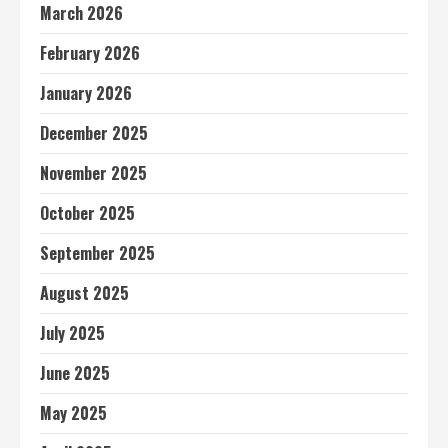
March 2026
February 2026
January 2026
December 2025
November 2025
October 2025
September 2025
August 2025
July 2025
June 2025
May 2025