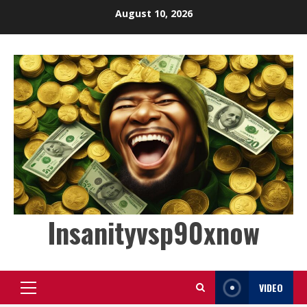
Skip
August 10, 2026
to
content
Insanityvsp90xnow
VIDEO
Primary