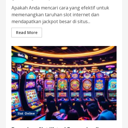
Apakah Anda mencari cara yang efektif untuk
memenangkan taruhan slot internet dan
mendapatkan jackpot besar di situs...
Read More
Slot Online