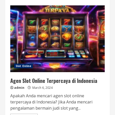
Slot Online
Agen Slot Online Terpercaya di Indonesia
admin
March 6, 2024
Apakah Anda mencari agen slot online
terpercaya di Indonesia? Jika Anda mencari
pengalaman bermain judi slot yang...