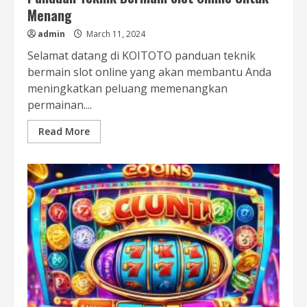
Menang
admin
March 11, 2024
Selamat datang di KOITOTO panduan teknik
bermain slot online yang akan membantu Anda
meningkatkan peluang memenangkan
permainan....
Read More