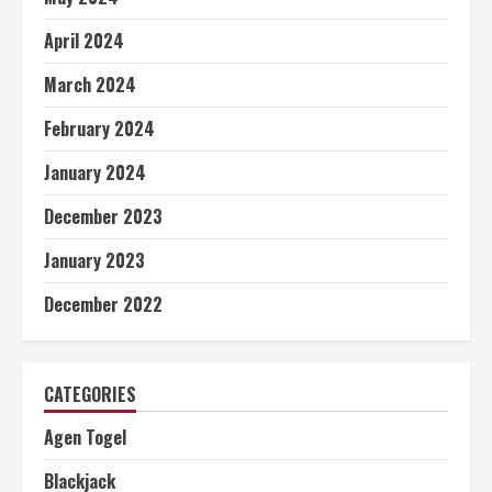
April 2024
March 2024
February 2024
January 2024
December 2023
January 2023
December 2022
CATEGORIES
Agen Togel
Blackjack