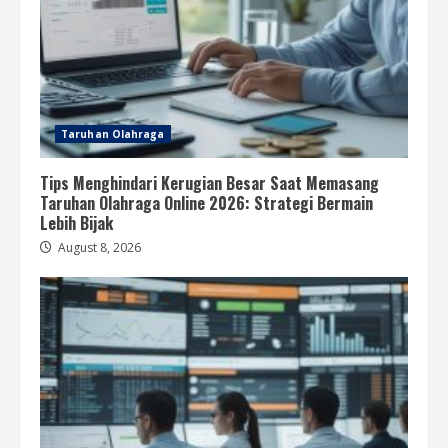
Taruhan Olahraga
Tips Menghindari Kerugian Besar Saat Memasang
Taruhan Olahraga Online 2026: Strategi Bermain
Lebih Bijak
August 8, 2026