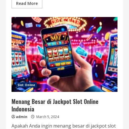
Read More
Slot Online
Menang Besar di Jackpot Slot Online
Indonesia
admin
March 5, 2024
Apakah Anda ingin menang besar di jackpot slot