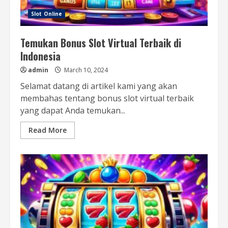
Slot Online
Temukan Bonus Slot Virtual Terbaik di
Indonesia
admin
March 10, 2024
Selamat datang di artikel kami yang akan
membahas tentang bonus slot virtual terbaik
yang dapat Anda temukan...
Read More