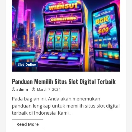
Slot Online
Panduan Memilih Situs Slot Digital Terbaik
admin
March 7, 2024
Pada bagian ini, Anda akan menemukan
panduan lengkap untuk memilih situs slot digital
terbaik di Indonesia. Kami...
Read More