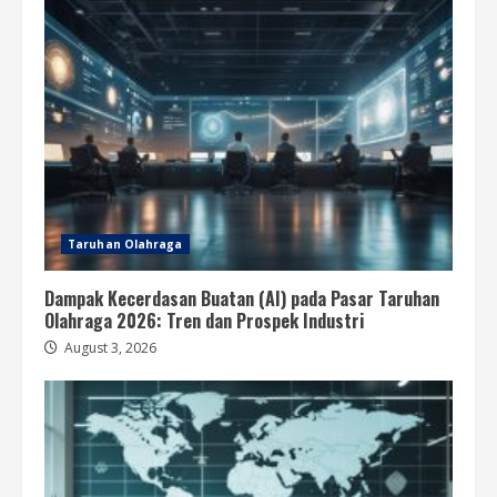
Taruhan Olahraga
Dampak Kecerdasan Buatan (AI) pada Pasar Taruhan
Olahraga 2026: Tren dan Prospek Industri
August 3, 2026