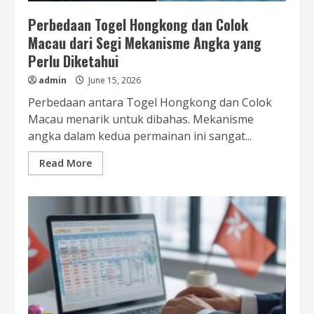
Perbedaan Togel Hongkong dan Colok
Macau dari Segi Mekanisme Angka yang
Perlu Diketahui
admin
June 15, 2026
Perbedaan antara Togel Hongkong dan Colok
Macau menarik untuk dibahas. Mekanisme
angka dalam kedua permainan ini sangat...
Read More