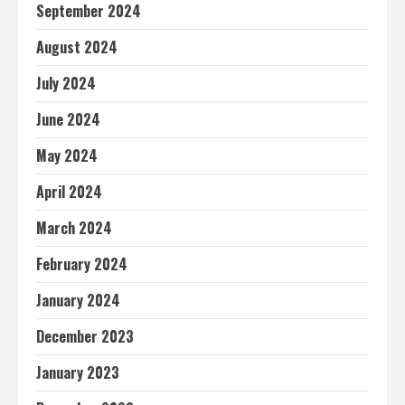
September 2024
August 2024
July 2024
June 2024
May 2024
April 2024
March 2024
February 2024
January 2024
December 2023
January 2023