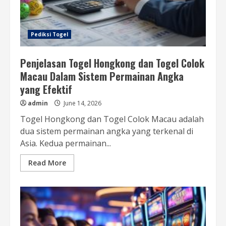
Pediksi Togel
Penjelasan Togel Hongkong dan Togel Colok
Macau Dalam Sistem Permainan Angka
yang Efektif
admin
June 14, 2026
Togel Hongkong dan Togel Colok Macau adalah
dua sistem permainan angka yang terkenal di
Asia. Kedua permainan...
Read More