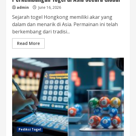
admin
June 16, 2026
Sejarah togel Hongkong memiliki akar yang
dalam dan menarik di Asia. Permainan ini telah
berkembang dari tradisi...
Read More
Pediksi Togel