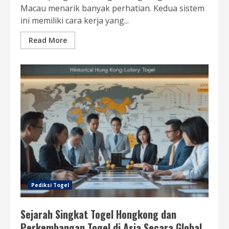
Macau menarik banyak perhatian. Kedua sistem
ini memiliki cara kerja yang...
Read More
Pediksi Togel
Sejarah Singkat Togel Hongkong dan
Perkembangan Togel di Asia Secara Global