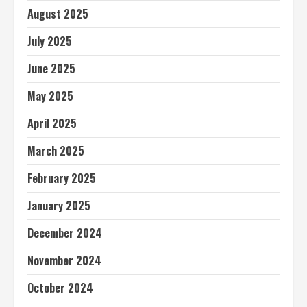
August 2025
July 2025
June 2025
May 2025
April 2025
March 2025
February 2025
January 2025
December 2024
November 2024
October 2024