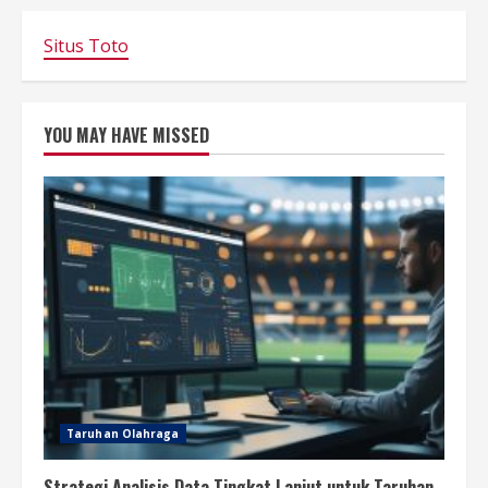
Situs Toto
YOU MAY HAVE MISSED
Taruhan Olahraga
Strategi Analisis Data Tingkat Lanjut untuk Taruhan