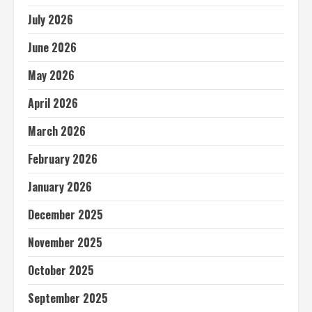
July 2026
June 2026
May 2026
April 2026
March 2026
February 2026
January 2026
December 2025
November 2025
October 2025
September 2025